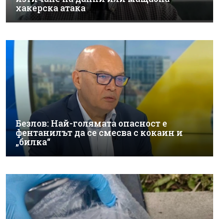
хакерска атака
Безлов: Най-голямата опасност е
фентанилът да се смесва с кокаин и
„билка“