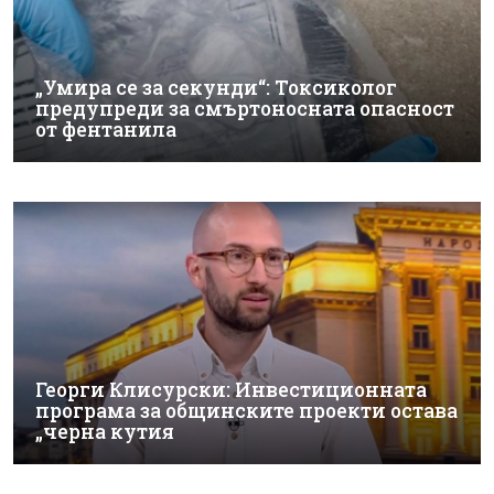
„Умира се за секунди“: Токсиколог
предупреди за смъртоносната опасност
от фентанила
Георги Клисурски: Инвестиционната
програма за общинските проекти остава
„черна кутия