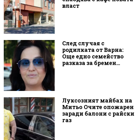
власт
След случая с
родилката от Варна:
Още едно семейство
разказа за бремен...
Луксозният майбах на
Митьо Очите опожарен
заради балони с райски
газ