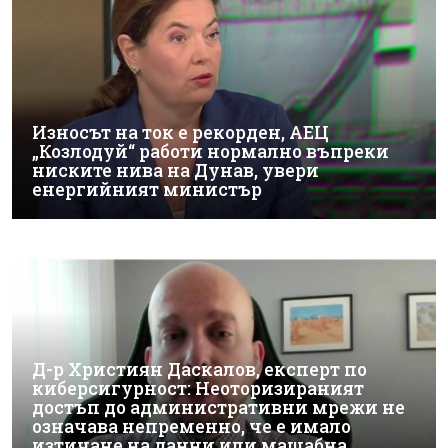
Износът на ток е рекорден, АЕЦ
„Козлодуй“ работи нормално въпреки
ниските нива на Дунав, увери
енергийният министър
Д-р Християн Даскалов, експерт по
киберсигурност: Неоторизираният
достъп до административни мрежи не
означава непременно, че е имало
изтичане на данни или мащабна