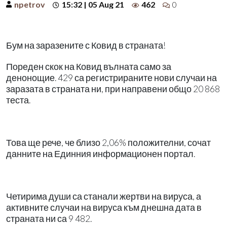
npetrov
15:32 | 05 Aug 21
462
0
Бум на заразените с Ковид в страната!
Пореден скок на Ковид вълната само за
денонощие. 429 са регистрираните нови случаи на
заразата в страната ни, при направени общо 20 868
теста.
Това ще рече, че близо 2,06% положителни, сочат
данните на Единния информационен портал.
Четирима души са станали жертви на вируса, а
активните случаи на вируса към днешна дата в
страната ни са 9 482.