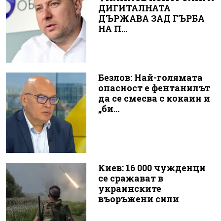
ДИГИТАЛНАТА
ДЪРЖАВА ЗАД ГЪРБА
НА П...
Безлов: Най-голямата
опасност е фентанилът
да се смесва с кокаин и
„би...
Киев: 16 000 чужденци
се сражават в
украинските
въоръжени сили