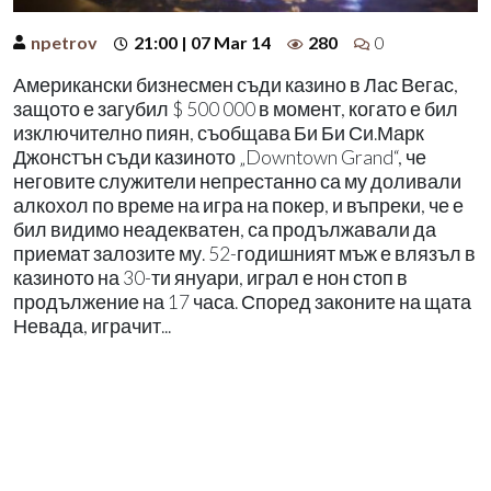
npetrov
21:00 | 07 Mar 14
280
0
Американски бизнесмен съди казино в Лас Вегас,
защото е загубил $ 500 000 в момент, когато е бил
изключително пиян, съобщава Би Би Си.Марк
Джонстън съди казиното „Downtown Grand“, че
неговите служители непрестанно са му доливали
алкохол по време на игра на покер, и въпреки, че е
бил видимо неадекватен, са продължавали да
приемат залозите му. 52-годишният мъж е влязъл в
казиното на 30-ти януари, играл е нон стоп в
продължение на 17 часа. Според законите на щата
Невада, играчит...