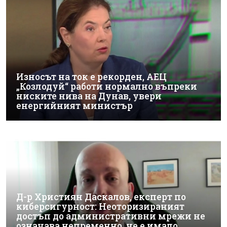
Износът на ток е рекорден, АЕЦ
„Козлодуй“ работи нормално въпреки
ниските нива на Дунав, увери
енергийният министър
Д-р Християн Даскалов, експерт по
киберсигурност: Неоторизираният
достъп до административни мрежи не
означава непременно, че е имало