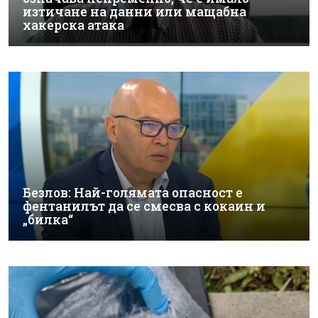
изтичане на данни или мащабна
хакерска атака
Безлов: Най-голямата опасност е
фентанилът да се смесва с кокаин и
„билка“