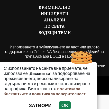
КРИМИНАЛНО
ИНЦИДЕНТИ
АНАЛИЗИ
ПО СВЕТА
ВОДЕЩИ ТЕМИ
Използването и публикуването на част или цялото
съдържание на Crimes.BG без разрешение на Медийна
група Асмара ЕООД е забранено.
© 2010 - 2026 | Crimes.BG. Всички права запазени.
С използването на сайта вие приемате, че
използваме „
" за подобряване на
бисквитки
преживяването, персонализиране на
РЕКЛАМА
съдържанието и рекламите, и анализиране
КОНТАКТИ
на трафика. Вижте нашата
политика за
и
.
бисквитките
политика за поверителност
ОБЩИ УСЛОВИЯ
ПОЛИТИКА ЗА ПОВЕРИТЕЛНОСТ
ЗАТВОРИ
OK
ПОЛИТИКА ЗА БИСКВИТКИТЕ