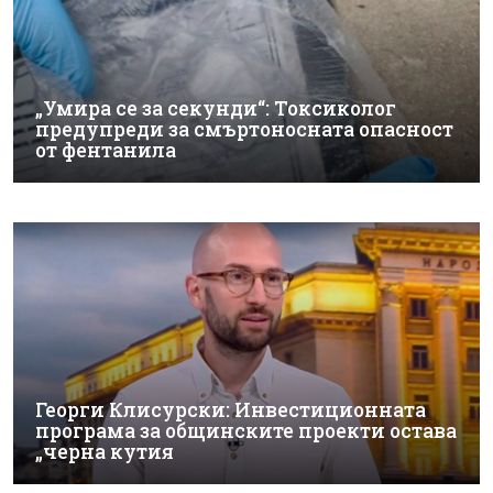
„Умира се за секунди“: Токсиколог
предупреди за смъртоносната опасност
от фентанила
Георги Клисурски: Инвестиционната
програма за общинските проекти остава
„черна кутия