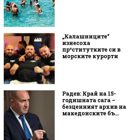
„Калашниците“
изнесоха
пр*ститутките си в
морските курорти
Радев: Край на 15-
годишната сага –
безценният архив на
македонските бъ...