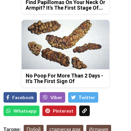
Find Papillomas On Your Neck Or
Armpit? It's The First Stage Of...
No Poop For More Than 2 Days -
It's The First Sign Of
Facebook
Viber
Тwitter
Whatsapp
Pinterest
Тагове:
Побой
старчески дом
Испания