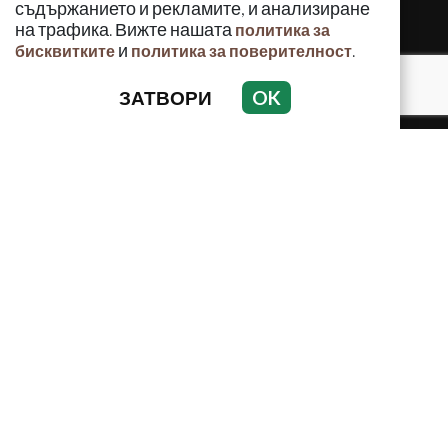
съдържанието и рекламите, и анализиране
на трафика. Вижте нашата
политика за
и
.
бисквитките
политика за поверителност
ЗАТВОРИ
OK
КРИМИНАЛНО
ИНЦИДЕНТИ
АНАЛИЗИ
ПО СВЕТА
ВОДЕЩИ ТЕМИ
Използването и публикуването на част или цялото
съдържание на Crimes.BG без разрешение на Медийна
група Асмара ЕООД е забранено.
© 2010 - 2026 | Crimes.BG. Всички права запазени.