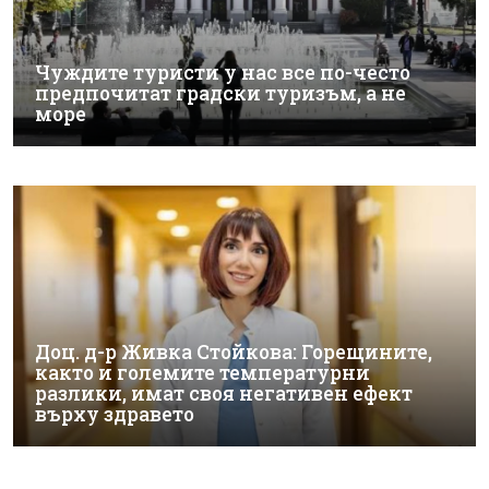
Чуждите туристи у нас все по-често
предпочитат градски туризъм, а не
море
Доц. д-р Живка Стойкова: Горещините,
както и големите температурни
разлики, имат своя негативен ефект
върху здравето