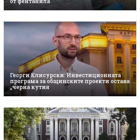
от фентанила
Георги Клисурски: Инвестиционната
програма за общинските проекти остава
„черна кутия