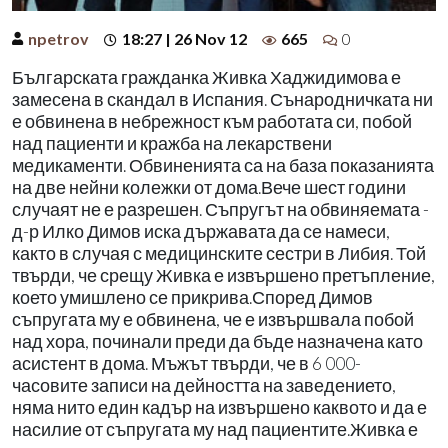
npetrov
18:27 | 26 Nov 12
665
0
Българската гражданка Живка Хаджидимова е
замесена в скандал в Испания. Сънародничката ни
е обвинена в небрежност към работата си, побой
над пациенти и кражба на лекарствени
медикаменти. Обвиненията са на база показанията
на две нейни колежки от дома.Вече шест години
случаят не е разрешен. Съпругът на обвиняемата -
д-р Илко Димов иска държавата да се намеси,
както в случая с медицинските сестри в Либия. Той
твърди, че срещу Живка е извършено претъпление,
което умишлено се прикрива.Според Димов
съпругата му е обвинена, че е извършвала побой
над хора, починали преди да бъде назначена като
асистент в дома. Мъжът твърди, че в 6 000-
часовите записи на дейността на заведението,
няма нито един кадър на извършено каквото и да е
насилие от съпругата му над пациентите.Живка е