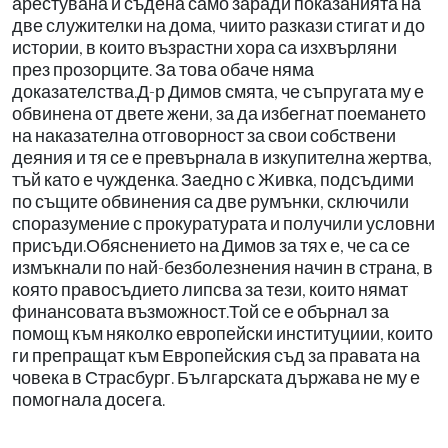
арестувана и съдена само заради показанията на
две служителки на дома, чиито разкази стигат и до
истории, в които възрастни хора са изхвърляни
през прозорците. За това обаче няма
доказателства.Д-р Димов смята, че съпругата му е
обвинена от двете жени, за да избегнат поемането
на наказателна отговорност за свои собствени
деяния и тя се е превърнала в изкупителна жертва,
тъй като е чужденка. Заедно с Живка, подсъдими
по същите обвинения са две румънки, сключили
споразумение с прокуратурата и получили условни
присъди.Обяснението на Димов за тях е, че са се
измъкнали по най-безболезнения начин в страна, в
която правосъдието липсва за тези, които нямат
финансовата възможност.Той се е обърнал за
помощ към няколко европейски институциии, които
ги препращат към Европейския съд за правата на
човека в Страсбург. Българската държава не му е
помогнала досега.