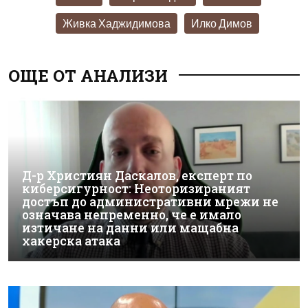
Живка Хаджидимова
Илко Димов
ОЩЕ ОТ АНАЛИЗИ
Д-р Християн Даскалов, експерт по
киберсигурност: Неоторизираният
достъп до административни мрежи не
означава непременно, че е имало
изтичане на данни или мащабна
хакерска атака