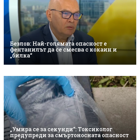
Безлов: Най-голямата опасност е
фентанилът да се смесва с кокаин и
„билка“
„Умира се за секунди“: Токсиколог
предупреди за смъртоносната опасност