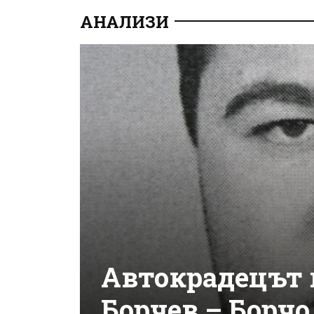
АНАЛИЗИ
Автокрадецът 
Борчев – Борчо