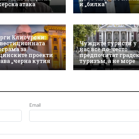
керска атака
и „билка“
орги Клисурски:
вестиционната
Чуждите туристи у
ограма за
нас все по-често
щинските проекти
предпочитат градс
тава „черна кутия
туризъм, а не море
Email