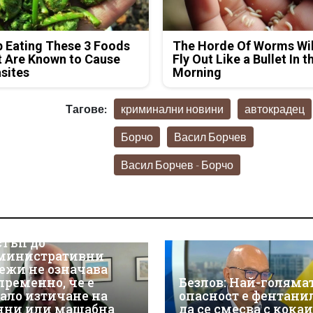
 Eating These 3 Foods
The Horde Of Worms Wil
 Are Known to Cause
Fly Out Like a Bullet In t
sites
Morning
Тагове:
криминални новини
автокрадец
Борчо
Васил Борчев
Васил Борчев - Борчо
р Християн
скалов, експерт по
берсигурност:
оторизираният
стъп до
министративни
ежи не означава
пременно, че е
Безлов: Най-голяма
ало изтичане на
опасност е фентани
нни или мащабна
да се смесва с кока