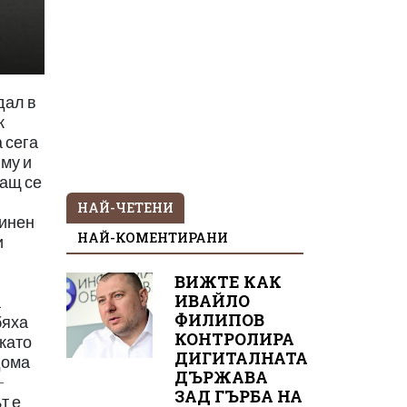
дал в
к
 сега
 му и
ващ се
НАЙ-ЧЕТЕНИ
винен
НАЙ-КОМЕНТИРАНИ
и
ВИЖТЕ КАК
ИВАЙЛО
а
ФИЛИПОВ
бяха
КОНТРОЛИРА
като
ДИГИТАЛНАТА
дома
ДЪРЖАВА
-
ЗАД ГЪРБА НА
т е