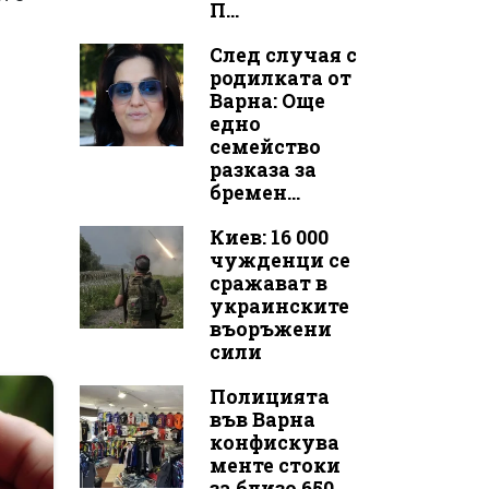
П...
След случая с
родилката от
Варна: Още
едно
семейство
разказа за
бремен...
Киев: 16 000
чужденци се
сражават в
украинските
въоръжени
сили
Полицията
във Варна
конфискува
менте стоки
за близо 650