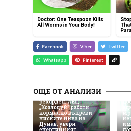
Doctor: One Teaspoon Kills
Stop
All Worms in Your Body!
That
Para
Facebook
Viber
Тwitter
Whatsapp
Pinterest
Д-
Да
ОЩЕ ОТ АНАЛИЗИ
ки
Износът на ток е
Не
рекорден, АЕЦ
до
„Козлодуй“ работи
ад
нормално въпреки
мр
ниските нива на
не
Дунав, увери
им
енергийният
да