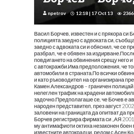
npetrov
12:18 | 17 Oct 13
2366
Васил Борчев, известен и с прякора си Бо
полицията заедно с адвоката си, съобщ
заедно с адвоката си и обяснил, че се п
разбрал, че е обявен за издирване.Посл
повдигането на обвинения срещу него и 
с автокражби.Има предположения, че той
автомобили в страната.По всички обвине
и като ръководител на организирана пре
Камен Александров – граничен полицай 
нелеглен трафик на крадени автомобили
задочно.Предполагаше се, че Бочев е авто
народен представител, през август 2002
заловени на границата да опитват да п
Борчев регистрира фирмата си „АЯ 2001“
му антимафиоти октиха незаконен боен пи
известните автокрадци, редом с Асен Ко