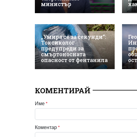
министър
ха
„Умира се за секунди“:
Ге
Токсиколог
Ин
предупреди за
пр
смъртоносната
об
опасност от фентанила
ос
КОМЕНТИРАЙ
Име
*
Коментар
*