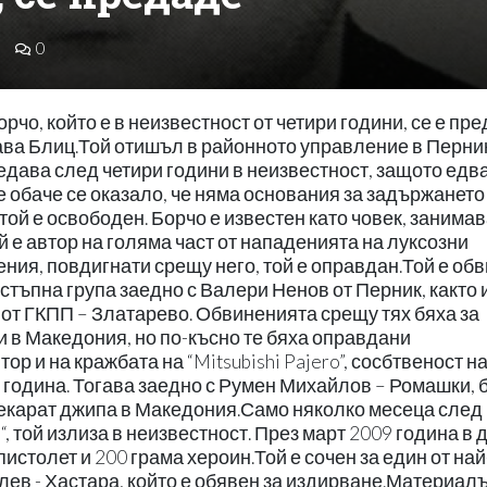
0
рчо, който е в неизвестност от четири години, се е пре
ава Блиц.Той отишъл в районното управление в Перни
редава след четири години в неизвестност, защото едва
е обаче се оказало, че няма основания за задържането
той е освободен. Борчо е известен като човек, занима
 е автор на голяма част от нападенията на луксозни
ния, повдигнати срещу него, той е оправдан.Той е об
стъпна група заедно с Валери Ненов от Перник, както 
от ГКПП – Златарево. Обвиненията срещу тях бяха за
 в Македония, но по-късно те бяха оправдани
р и на кражбата на “Mitsubishi Pajero”, сосбтвеност н
 година. Тогава заедно с Румен Михайлов – Ромашки, 
рекарат джипа в Македония.Само няколко месеца след 
, той излиза в неизвестност. През март 2009 година в 
столет и 200 грама хероин.Той е сочен за един от най
лев - Хастара, който е обявен за издирване.Материалъ