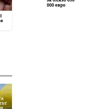
000 евро
l
he
та
лът
ин