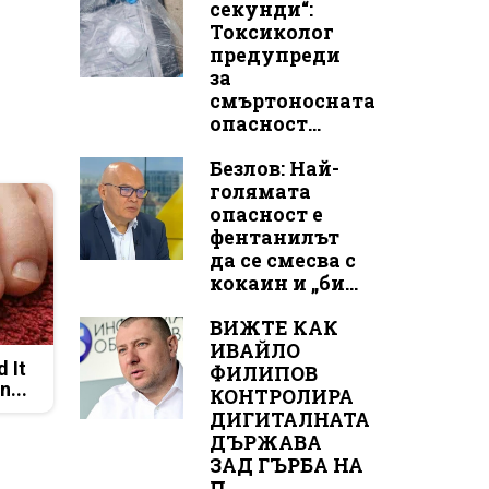
секунди“:
Токсиколог
предупреди
за
смъртоносната
опасност...
Безлов: Най-
голямата
опасност е
фентанилът
да се смесва с
кокаин и „би...
ВИЖТЕ КАК
ИВАЙЛО
d It
ФИЛИПОВ
n...
КОНТРОЛИРА
ДИГИТАЛНАТА
ДЪРЖАВА
ЗАД ГЪРБА НА
П...