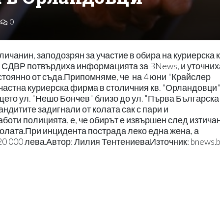
0
чанин, заподозрян за участие в обира на куриерска 
СДВР потвърдиха информацията за BNews, и уточниха
постоянно от съда.Припомняме, че на 4 юни "Крайслер
частна куриерска фирма в столичния кв. "Орландовци"
ето ул. "Нешо Бончев" близо до ул. "Първа Българска
андитите задигнали от колата сак с пари и
аботи полицията, е, че обирът е извършен след изтича
лата.При инцидента пострада леко една жена, а
 20 000 лева.Автор: Лилия ТентениеваИзточник: bnews.