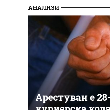
АНАЛИЗИ
Арестуван е 28
куриерска кол