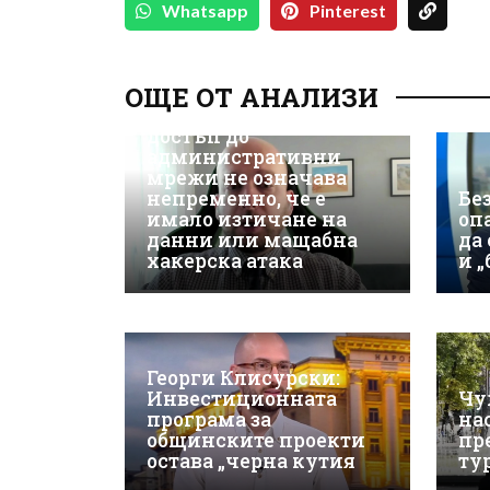
Whatsapp
Pinterest
Д-р Християн
Даскалов, експерт по
ОЩЕ ОТ АНАЛИЗИ
киберсигурност:
Неоторизираният
достъп до
административни
мрежи не означава
непременно, че е
Бе
имало изтичане на
оп
данни или мащабна
да
хакерска атака
и 
Георги Клисурски:
Инвестиционната
Чу
програма за
на
общинските проекти
пр
остава „черна кутия
ту