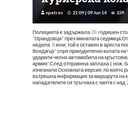
npetrov
21:09 | 09 Jun 14
329
Полицията е задържала 28-годишен столи
"Орандовци" през миналата седмица.От 
неделя, 8 юни, той е оставен в ареста 
Вояджър" спря принудително колата на 
ударили челно автомобила на кръстовищ
армия".След отправена заплаха с нож, б
изчезнали.Основната версия, по която р
вътрешна информация за маршрута на ко
нападателите си тръгнаха с чанта с над