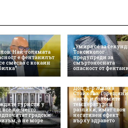
„Умира се за секунд
злов: Най-голямата
Токсиколог
асност е фентанилът
предупреди за
 се смесва с кокаин
смъртоносната
„билка“
опасност от фентан
Доц. д-р Живка
Стойкова: Горещини
както и големите
ждите туристи у
температурни
с все по-често
разлики, имат своя
едпочитат градски
негативен ефект
ризъм, а не море
върху здравето