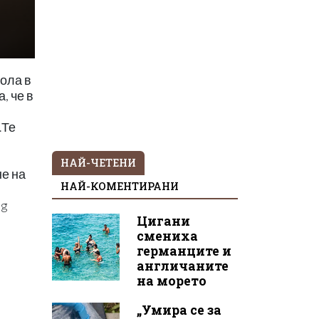
кола в
, че в
.Те
НАЙ-ЧЕТЕНИ
не на
НАЙ-КОМЕНТИРАНИ
bg
Цигани
смениха
германците и
англичаните
на морето
„Умира се за