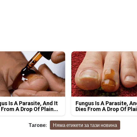
us Is A Parasite, And It
Fungus Is A Parasite, An
 From A Drop Of Plain...
Dies From A Drop Of Plai
Тагове:
Няма етикети за тази новина