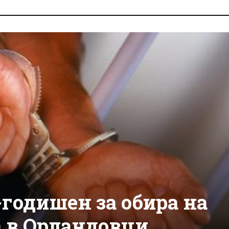
-годишен за обира на
а в Орландовци