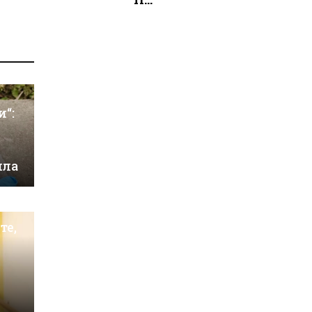
и“:
ила
те,