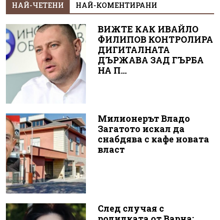
НАЙ-ЧЕТЕНИ
НАЙ-КОМЕНТИРАНИ
ВИЖТЕ КАК ИВАЙЛО
ФИЛИПОВ КОНТРОЛИРА
ДИГИТАЛНАТА
ДЪРЖАВА ЗАД ГЪРБА
НА П...
Милионерът Владо
Загатото искал да
снабдява с кафе новата
власт
След случая с
родилката от Варна: