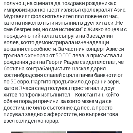
полунощ на сцената да поздрави рожденика с
импровизиран концерт излязъл фолк кралят Азис.
Мургавият фолк изпълнител пял повече от час,
като на няколко пъти изпълнил в дует хита си „Не
сме безгрешни, но сме истински“ с Живко Коцев и с
порядъчно пийналата съпруга на Звезделин
Колев, която демонстрирала изненадващи
вокални способности. За частния концерт Азис си
тръгнал с хонорар от 50 000 лева, а присъствали
рождения ден на Георги Радев свидетелстват, че
босът на контрабандистите Паскал дарил
костинбродския славей с цяла пачка банкноти от
по 50 евро. Партито продължило до ранни зори,
като в 3 часа след полунощ пристигнал и друг
хитов попфолк изпълнител – Константин, който
обаче поради причини, за които можем да се
досетим, не бил в състояние да пее, а просто
пирувал заедно с аферистите, но въпреки това
взел солиден хонорар.