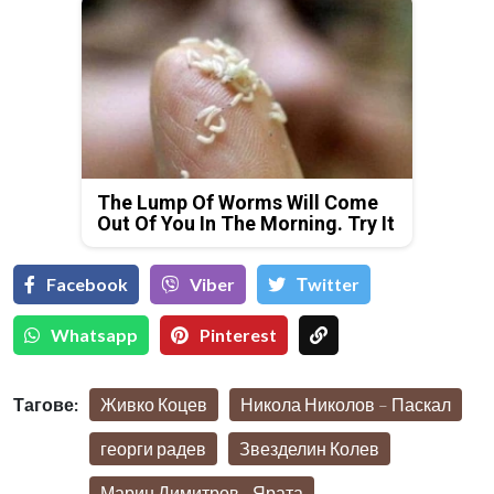
The Lump Of Worms Will Come
Out Of You In The Morning. Try It
Facebook
Viber
Тwitter
Whatsapp
Pinterest
Тагове:
Живко Коцев
Никола Николов – Паскал
георги радев
Звезделин Колев
Марин Димитров –Ярата