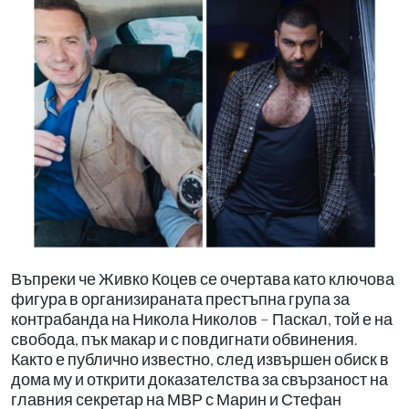
Въпреки че Живко Коцев се очертава като ключова
фигура в организираната престъпна група за
контрабанда на Никола Николов – Паскал, той е на
свобода, пък макар и с повдигнати обвинения.
Както е публично известно, след извършен обиск в
дома му и открити доказателства за свързаност на
главния секретар на МВР с Марин и Стефан