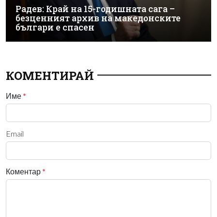
Радев: Край на 15-годишната сага –
безценният архив на македонските
българи е спасен
КОМЕНТИРАЙ
Име
*
Email
Коментар
*