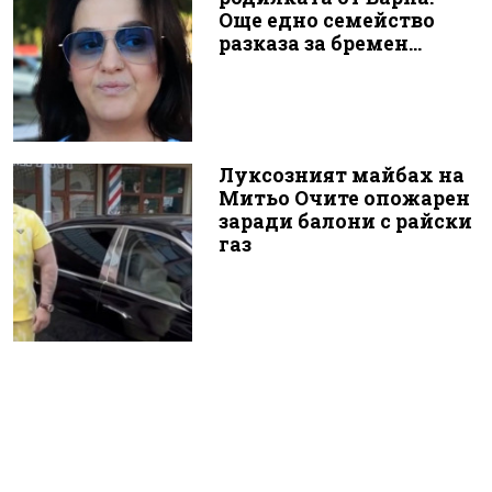
Още едно семейство
разказа за бремен...
Луксозният майбах на
Митьо Очите опожарен
заради балони с райски
газ