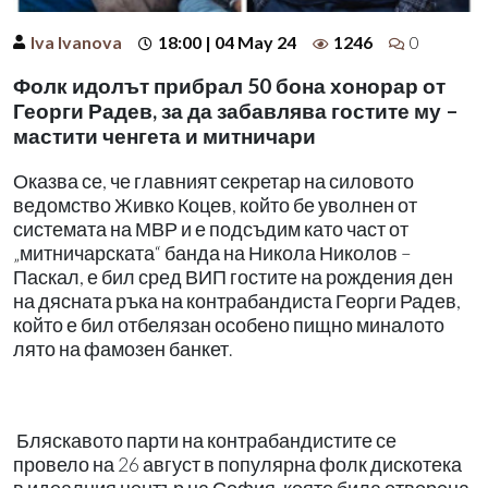
Iva Ivanova
18:00 | 04 May 24
1246
0
Фолк идолът прибрал 50 бона хонорар от
Георги Радев, за да забавлява гостите му –
мастити ченгета и митничари
Оказва се, че главният секретар на силовото
ведомство Живко Коцев, който бе уволнен от
системата на МВР и е подсъдим като част от
„митничарската“ банда на Никола Николов –
Паскал, е бил сред ВИП гостите на рождения ден
на дясната ръка на контрабандиста Георги Радев,
който е бил отбелязан особено пищно миналото
лято на фамозен банкет.
Бляскавото парти на контрабандистите се
провело на 26 август в популярна фолк дискотека