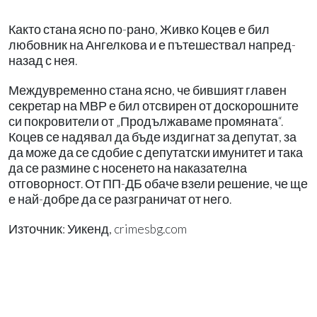
Както стана ясно по-рано, Живко Коцев е бил
любовник на Ангелкова и е пътешествал напред-
назад с нея.
Междувременно стана ясно, че бившият главен
секретар на МВР е бил отсвирен от доскорошните
си покровители от „Продължаваме промяната“.
Коцев се надявал да бъде издигнат за депутат, за
да може да се сдобие с депутатски имунитет и така
да се размине с носенето на наказателна
отговорност. От ПП-ДБ обаче взели решение, че ще
е най-добре да се разграничат от него.
Източник: Уикенд, crimesbg.com