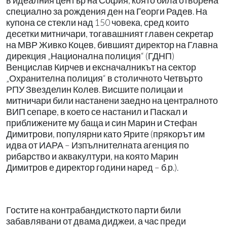
в идеалния център на София, която била отворена
специално за рождения ден на Георги Радев. На
купона се стекли над 150 човека, сред които
десетки митничари, тогавашният главен секретар
на МВР Живко Коцев, бившият директор на Главна
дирекция „Национална полиция“ (ГДНП)
Венцислав Кирчев и ексначалникът на сектор
„Охранителна полиция“ в столичното Четвърто
РПУ Звезделин Колев. Висшите полицаи и
митничари били настанени заедно на централното
ВИП сепаре, в което се настанил и Паскал и
приближените му баща и син Марин и Стефан
Димитрови, популярни като Ярите (прякорът им
идва от ИАРА – Изпълнителната агенция по
рибарство и аквакултури, на която Марин
Димитров е директор години наред – б.р.).
Гостите на контрабандисткото парти били
забавлявани от двама диджеи, а час преди