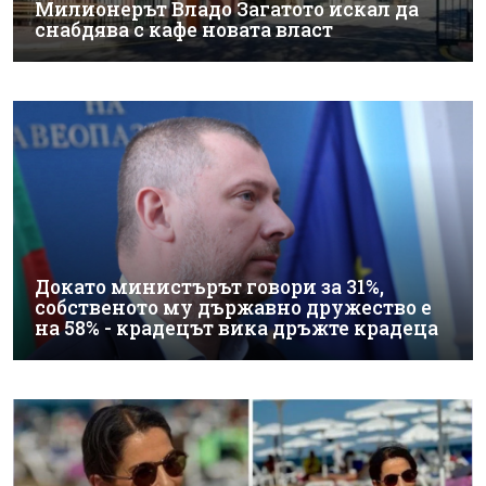
Милионерът Владо Загатото искал да
снабдява с кафе новата власт
Докато министърът говори за 31%,
собственото му държавно дружество е
на 58% - крадецът вика дръжте крадеца