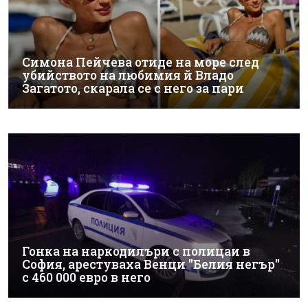
Симона Пейчева отиде на море след
убийството на любимия й Владо
Загатото, скарала се с него за пари
Гонка на наркодилъри с полицаи в
София, арестуваха Венци "Белия негър"
с 460 000 евро в него