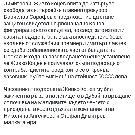
Димитрови, Живко Коцев опита да изтъргува
свободата си, търсейки главния прокурор
Борислав Сарафов с предложение да стане
защитен свидетел. Първоначално Коцев
фигурираше като свидетел, но след като изтегли
своята подадена оставка, а впоследствие беше
уволнен от служебния премиер Димитър Главчев,
се сдоби с обвинение като част от бандата на
Паскал. В хода на разследването беше установено,
че Живко Коцев е получавал скъпи подаръци от
контрабандистите, сред които се откроява
часовник „Хубло Биг Бен" на стойност 50 000 лева.
Часовникът подарък на Живко Коцев му бил
закичен на ръката на летището в Дубай на връщане
от почивка на Малдивите, където ченгето с
присадената коса отдъхвал в компанията на
Николина Ангелкова и Стефан Димитров –
Малката Яра.