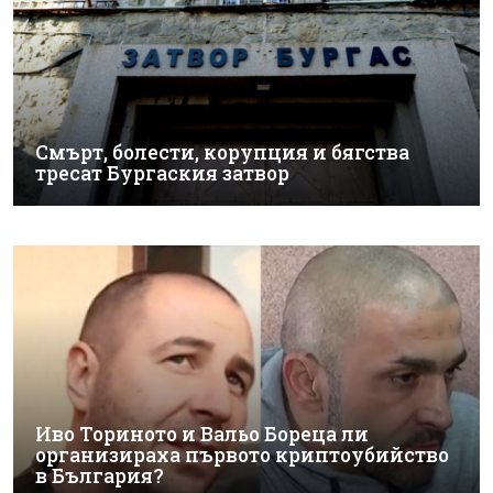
Смърт, болести, корупция и бягства
тресат Бургаския затвор
Иво Ториното и Вальо Бореца ли
организираха първото криптоубийство
в България?