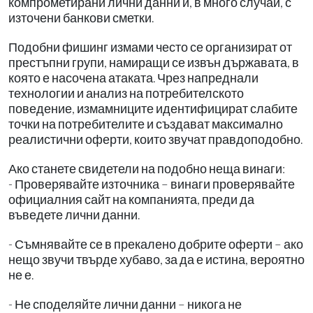
компрометирани лични данни и, в много случаи, с
източени банкови сметки.
Подобни фишинг измами често се организират от
престъпни групи, намиращи се извън държавата, в
която е насочена атаката. Чрез напреднали
технологии и анализ на потребителското
поведение, измамниците идентифицират слабите
точки на потребителите и създават максимално
реалистични оферти, които звучат правдоподобно.
Ако станете свидетели на подобно неща винаги:
- Проверявайте източника – винаги проверявайте
официалния сайт на компанията, преди да
въведете лични данни.
- Съмнявайте се в прекалено добрите оферти – ако
нещо звучи твърде хубаво, за да е истина, вероятно
не е.
- Не споделяйте лични данни – никога не