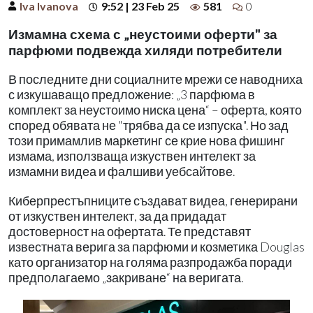
Iva Ivanova
9:52 | 23 Feb 25
581
0
Измамна схема с „неустоими оферти" за
парфюми подвежда хиляди потребители
В последните дни социалните мрежи се наводниха
с изкушаващо предложение: „3 парфюма в
комплект за неустоимо ниска цена“ – оферта, която
според обявата не "трябва да се изпуска". Но зад
този примамлив маркетинг се крие нова фишинг
измама, използваща изкуствен интелект за
измамни видеа и фалшиви уебсайтове.
Киберпрестъпниците създават видеа, генерирани
от изкуствен интелект, за да придадат
достоверност на офертата. Те представят
известната верига за парфюми и козметика Douglas
като организатор на голяма разпродажба поради
предполагаемо „закриване“ на веригата.