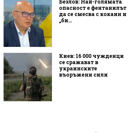
Безлов: Най-голямата
опасност е фентанилът
да се смесва с кокаин и
„би...
Киев: 16 000 чужденци
се сражават в
украинските
въоръжени сили