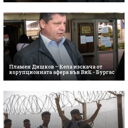
Пламен Дишков – Кела изскача от
корупционната афера във ВиК - Бургас