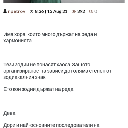
npetrov
8:36 | 13 Aug 21
392
0
Има хора, които много държат на реда и
хармонията
Тези зодии не понасят хаоса. Защото
организираността зависи до голяма степен от
зодиакалния знак.
Ето кои зодии държат на реда:
Дева
Дори и най-основните последователи на