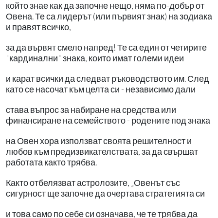
който знае как да започне нещо, няма по-добър от
Овена. Те са лидерът (или първият знак) на зодиака
и правят всичко,
за да вървят смело напред! Те са един от четирите
"кардинални" знака, които имат големи идеи
и карат всички да следват ръководството им. След
като се насочат към целта си - независимо дали
става въпрос за набиране на средства или
финансиране на семейството - родените под знака
на Овен хора използват своята решителност и
любов към предизвикателствата, за да свършат
работата както трябва.
Както отбелязват астролозите, „Овенът със
сигурност ще започне да очертава стратегията си
и това само по себе си означава, че те трябва да