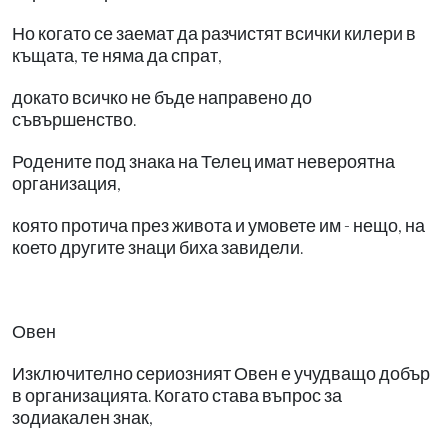
Но когато се заемат да разчистят всички килери в
къщата, те няма да спрат,
докато всичко не бъде направено до
съвършенство.
Родените под знака на Телец имат невероятна
организация,
която протича през живота и умовете им - нещо, на
което другите знаци биха завидели.
Овен
Изключително сериозният Овен е учудващо добър
в организацията. Когато става въпрос за
зодиакален знак,