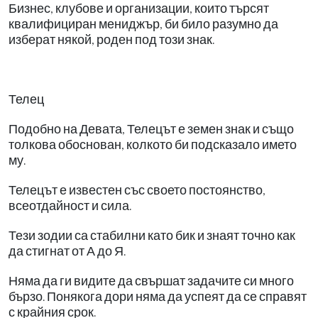
Бизнес, клубове и организации, които търсят
квалифициран мениджър, би било разумно да
изберат някой, роден под този знак.
Телец
Подобно на Девата, Телецът е земен знак и също
толкова обоснован, колкото би подсказало името
му.
Телецът е известен със своето постоянство,
всеотдайност и сила.
Тези зодии са стабилни като бик и знаят точно как
да стигнат от А до Я.
Няма да ги видите да свършат задачите си много
бързо. Понякога дори няма да успеят да се справят
с крайния срок.