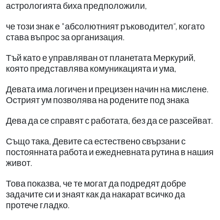
астрологията биха предположили,
че този знак е "абсолютният ръководител“, когато
става въпрос за организация.
Тъй като е управляван от планетата Меркурий,
която представлява комуникацията и ума,
Девата има логичен и прецизен начин на мислене.
Острият ум позволява на родените под знака
Дева да се справят с работата, без да се разсейват.
Също така, Девите са естествено свързани с
постоянната работа и ежедневната рутина в нашия
живот.
Това показва, че те могат да подредят добре
задачите си и знаят как да накарат всичко да
протече гладко.