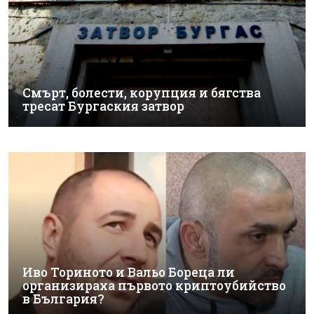
Смърт, болести, корупция и бягства
тресат Бургаския затвор
Иво Ториното и Вальо Бореца ли
организираха първото криптоубийство
в България?