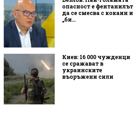
опасност е фентанилът
да се смесва с кокаин и
„би...
Киев: 16 000 чужденци
се сражават в
украинските
въоръжени сили