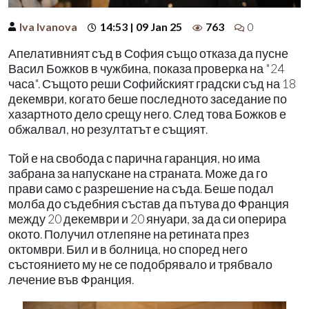
Iva Ivanova
14:53 | 09 Jan 25
763
0
Апелативният съд в София също отказа да пусне
Васил Божков в чужбина, показа проверка на "24
часа". Същото реши Софийският градски съд на 18
декември, когато беше последното заседание по
хазартното дело срещу него. След това Божков е
обжалвал, но резултатът е същият.
Той е на свобода с парична гаранция, но има
забрана за напускане на страната. Може да го
прави само с разрешение на съда. Беше подал
молба до съдебния състав да пътува до Франция
между 20 декември и 20 януари, за да си оперира
окото. Получил отлепяне на ретината през
октомври. Бил и в болница, но според него
състоянието му не се подобрявало и трябвало
лечение във Франция.