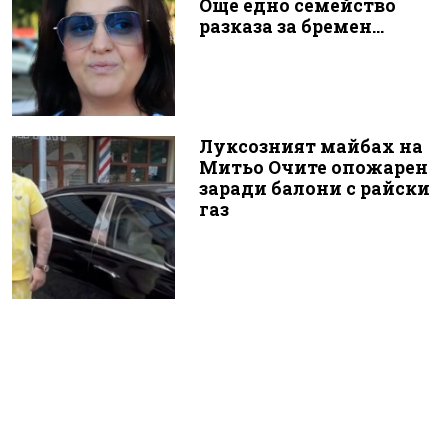
Още едно семейство
разказа за бремен...
Луксозният майбах на
Митьо Очите опожарен
заради балони с райски
газ