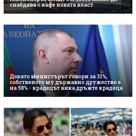
снабдява с кафе новата власт
Докато министърът говори за 31%,
собственото му държавно дружество е
на 58% - крадецът вика дръжте крадеца