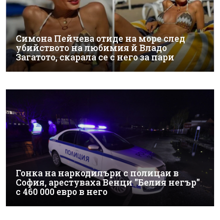
Симона Пейчева отиде на море след
убийството на любимия й Владо
Загатото, скарала се с него за пари
Гонка на наркодилъри с полицаи в
София, арестуваха Венци "Белия негър"
с 460 000 евро в него