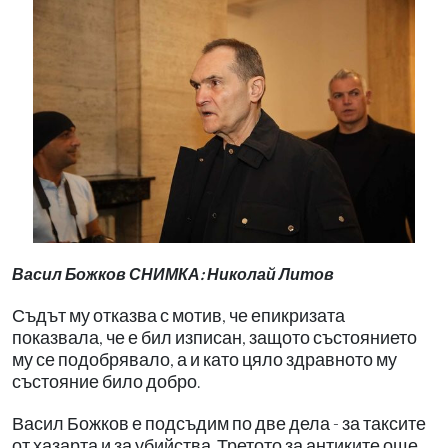
Васил Божков СНИМКА: Николай Литов
Съдът му отказва с мотив, че епикризата
показвала, че е бил изписан, защото състоянието
му се подобрявало, а и като цяло здравното му
състояние било добро.
Васил Божков е подсъдим по две дела - за таксите
от хазарта и за убийства. Третото за антиките още