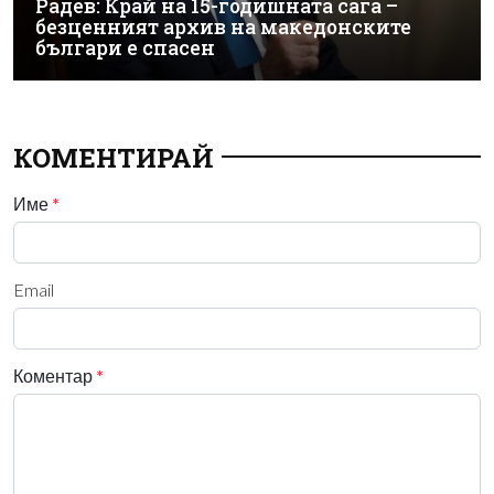
Радев: Край на 15-годишната сага –
безценният архив на македонските
българи е спасен
КОМЕНТИРАЙ
Име
*
Email
Коментар
*