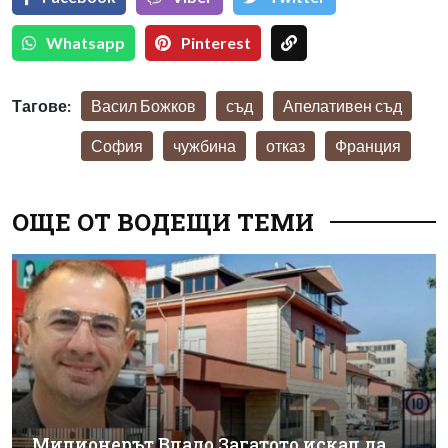
Whatsapp
Pinterest
Тагове:
Васил Божков
съд
Апелативен съд
София
чужбина
отказ
Франция
ОЩЕ ОТ ВОДЕЩИ ТЕМИ
Милионерът Владо Загатото искал да