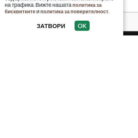
на трафика. Вижте нашата
политика за
и
.
бисквитките
политика за поверителност
ЗАТВОРИ
OK
КРИМИНАЛНО
ИНЦИДЕНТИ
АНАЛИЗИ
ПО СВЕТА
ВОДЕЩИ ТЕМИ
Използването и публикуването на част или цялото