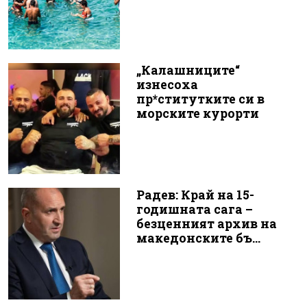
„Калашниците“
изнесоха
пр*ститутките си в
морските курорти
Радев: Край на 15-
годишната сага –
безценният архив на
македонските бъ...