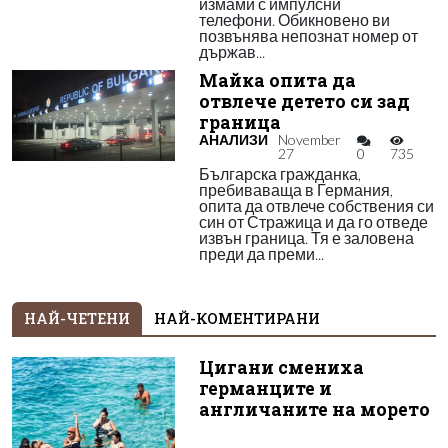
измами с импулсни
телефони. Обикновено ви
позвънява непознат номер от
държав...
Майка опита да
отвлече детето си зад
граница
АНАЛИЗИ
November
27
0
735
Българска гражданка,
пребиваваща в Германия,
опита да отвлече собствения си
син от Стражица и да го отведе
извън граница. Тя е заловена
преди да преми...
НАЙ-ЧЕТЕНИ
НАЙ-КОМЕНТИРАНИ
Цигани смениха
германците и
англичаните на морето