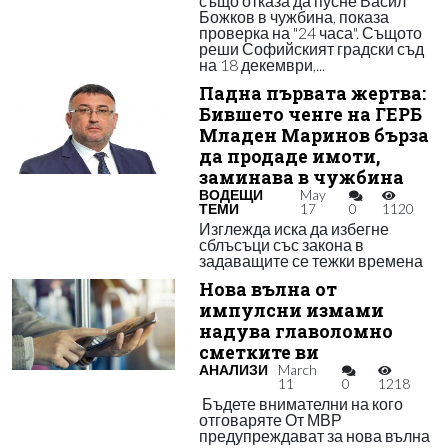
също отказа да пусне Васил
Божков в чужбина, показа
проверка на "24 часа". Същото
реши Софийският градски съд
на 18 декември,...
Падна първата жертва:
Бившето ченге на ГЕРБ
Младен Маринов бърза
да продаде имоти,
заминава в чужбина
ВОДЕЩИ
May
ТЕМИ
17
0
1120
Изглежда иска да избегне
сблъсъци със закона в
задаващите се тежки времена
Нова вълна от
импулсни измами
надува главоломно
сметките ви
АНАЛИЗИ
March
11
0
1218
Бъдете внимателни на кого
отговаряте От МВР
предупреждават за нова вълна