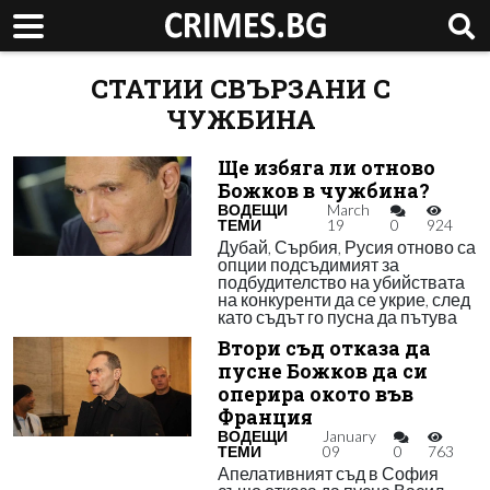
СТАТИИ СВЪРЗАНИ С
ЧУЖБИНА
Ще избяга ли отново
Божков в чужбина?
ВОДЕЩИ
March
ТЕМИ
19
0
924
Дубай, Сърбия, Русия отново са
опции подсъдимият за
подбудителство на убийствата
на конкуренти да се укрие, след
като съдът го пусна да пътува
Втори съд отказа да
пусне Божков да си
оперира окото във
Франция
ВОДЕЩИ
January
ТЕМИ
09
0
763
Апелативният съд в София