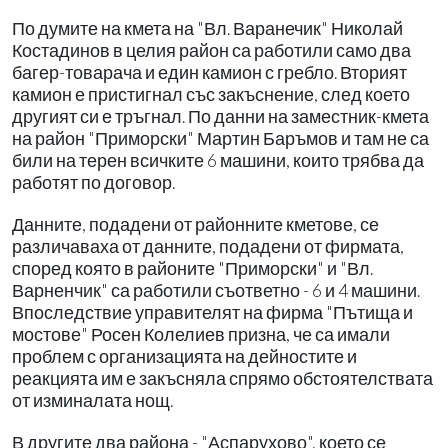
По думите на кмета на "Вл. Варанечик" Николай
Костадинов в целия район са работили само два
багер-товарача и един камион с гребло. Вторият
камион е пристигнал със закъснение, след което
другият си е тръгнал. По данни на заместник-кмета
на район "Приморски" Мартин Баръмов и там не са
били на терен всичките 6 машини, които трябва да
работят по договор.
Данните, подадени от районните кметове, се
различаваха от данните, подадени от фирмата,
според която в районите "Приморски" и "Вл.
Варненчик" са работили съответно - 6 и 4 машини.
Впоследствие управителят на фирма "Пътища и
мостове" Росен Колелиев призна, че са имали
проблем с организацията на дейностите и
реакцията им е закъсняла спрямо обстоятелствата
от изминалата нощ.
В другите два района - "Аспарухово", което се