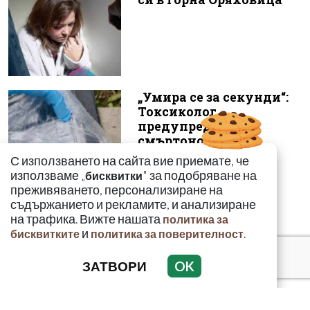
„Умира се за секунди“:
Токсиколог
предупреди за
смъртоносната
опасност...
С използването на сайта вие приемате, че
използваме „
" за подобряване на
бисквитки
преживяването, персонализиране на
съдържанието и рекламите, и анализиране
на трафика. Вижте нашата
политика за
и
.
бисквитките
политика за поверителност
ЗАТВОРИ
OK