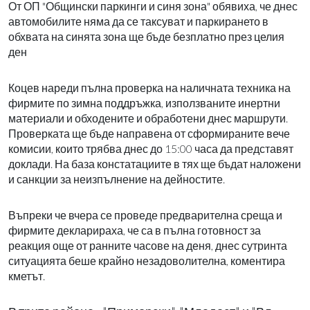
От ОП "Общински паркинги и синя зона" обявиха, че днес
автомобилите няма да се таксуват и паркирането в
обхвата на синята зона ще бъде безплатно през целия
ден
Коцев нареди пълна проверка на наличната техника на
фирмите по зимна поддръжка, използваните инертни
материали и обходените и обработени днес маршрути.
Проверката ще бъде направена от сформираните вече
комисии, които трябва днес до 15:00 часа да представят
доклади. На база констатациите в тях ще бъдат наложени
и санкции за неизпълнение на дейностите.
Въпреки че вчера се проведе предварителна среща и
фирмите декларираха, че са в пълна готовност за
реакция още от ранните часове на деня, днес сутринта
ситуацията беше крайно незадоволителна, коментира
кметът.