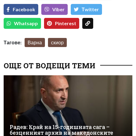
Facebook
Viber
Тwitter
Whatsapp
Pinterest
Тагове:
Варна
скиор
ОЩЕ ОТ ВОДЕЩИ ТЕМИ
Радев: Край на 15-годишната сага –
безценният архив на македонските