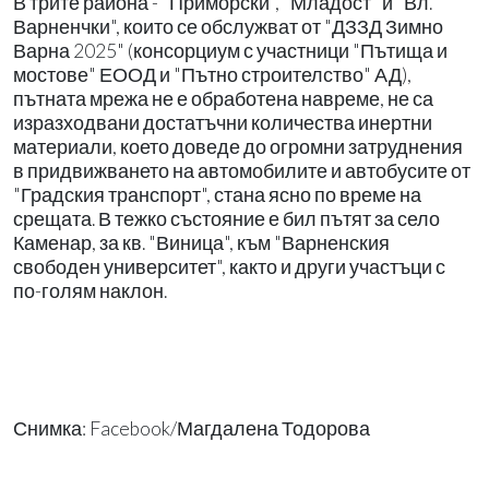
В трите района - "Приморски", "Младост" и "Вл.
Варненчки", които се обслужват от "ДЗЗД Зимно
Варна 2025" (консорциум с участници "Пътища и
мостове" ЕООД и "Пътно строителство" АД),
пътната мрежа не е обработена навреме, не са
изразходвани достатъчни количества инертни
материали, което доведе до огромни затруднения
в придвижването на автомобилите и автобусите от
"Градския транспорт", стана ясно по време на
срещата. В тежко състояние е бил пътят за село
Каменар, за кв. "Виница", към "Варненския
свободен университет", както и други участъци с
по-голям наклон.
Снимка: Facebook/Магдалена Тодорова