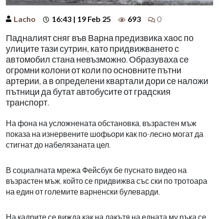
Lacho
16:43 | 19 Feb 25
693
0
Падналият сняг във Варна предизвика хаос по
улиците тази сутрин, като придвижването с
автомобил стана невъзможно. Образуваха се
огромни колони от коли по основните пътни
артерии, а в определени квартали дори се наложи
пътници да бутат автобусите от градския
транспорт.
На фона на усложнената обстановка, възрастен мъж
показа на изнервените шофьори как по-лесно могат да
стигнат до набелязаната цел.
В социалната мрежа Фейсбук бе пуснато видео на
възрастен мъж, който се придвижва със ски по тротоара
на един от големите варненски булеварди.
На кадрите се вижда как на лакътя на едната му ръка се