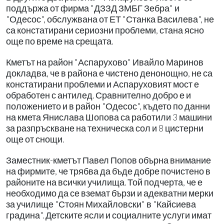
поддържа от фирма "ДЗЗД ЗМБГ Зебра" и
"Одесос", обслужвана от ЕТ "Станка Василева", не
са констатирани сериозни проблеми, стана ясно
още по време на срещата.
Кметът на район "Аспарухово" Ивайло Маринов
докладва, че в района е чистено денонощно, не са
констатирани проблеми и Аспаруховият мост е
обработен с антилед. Сравнително добро е и
положението и в район "Одесос", където по данни
на кмета Янислава Шопова са работили 3 машини
за разпръскване на техническа сол и 8 цистерни
още от снощи.
Заместник-кметът Павел Попов обърна внимание
на фирмите, че трябва да бъде добре почистено в
районите на всички училища. Той подчерта, че е
необходимо да се вземат бързи и адекватни мерки
за училище "Стоян Михайловски" в "Кайсиева
градина". Детските ясли и социалните услуги имат