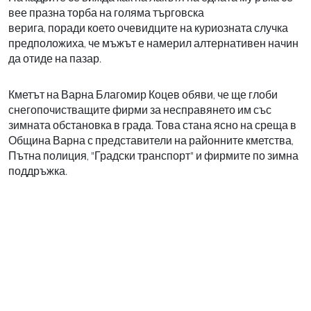
вее празна торба на голяма търговска
верига, поради което очевидците на куриозната случка
предположиха, че мъжът е намерил алтернативен начин
да отиде на пазар.
Кметът на Варна Благомир Коцев обяви, че ще глоби
снегопочистващите фирми за несправянето им със
зимната обстановка в града. Това стана ясно на среща в
Община Варна с представители на районните кметства,
Пътна полиция, "Градски транспорт" и фирмите по зимна
поддръжка.