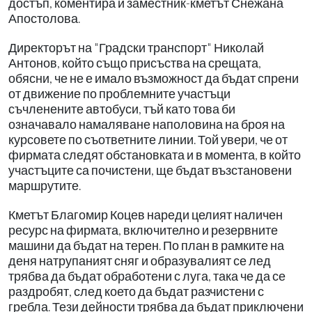
достъп, коментира и заместник-кметът Снежана
Апостолова.
Директорът на "Градски транспорт" Николай
Антонов, който също присъства на срещата,
обясни, че не е имало възможност да бъдат спрени
от движение по проблемните участъци
съчленените автобуси, тъй като това би
означавало намаляване наполовина на броя на
курсовете по съответните линии. Той увери, че от
фирмата следят обстановката и в момента, в който
участъците са почистени, ще бъдат възстановени
маршрутите.
Кметът Благомир Коцев нареди целият наличен
ресурс на фирмата, включително и резервните
машини да бъдат на терен. По план в рамките на
деня натрупаният сняг и образувалият се лед
трябва да бъдат обработени с луга, така че да се
раздробят, след което да бъдат разчистени с
гребла. Тези дейности трябва да бъдат приключени