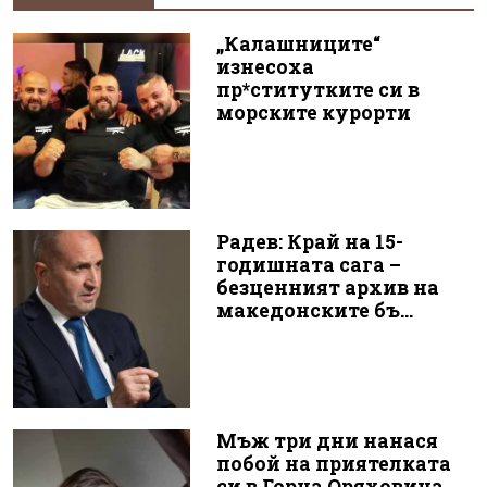
„Калашниците“
изнесоха
пр*ститутките си в
морските курорти
Радев: Край на 15-
годишната сага –
безценният архив на
македонските бъ...
Мъж три дни нанася
побой на приятелката
си в Горна Оряховица