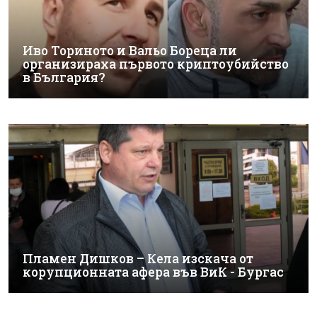
Иво Ториното и Вальо Бореца ли
организираха първото криптоубийство
в България?
Пламен Дишков – Кела изскача от
корупционната афера във ВиК - Бургас