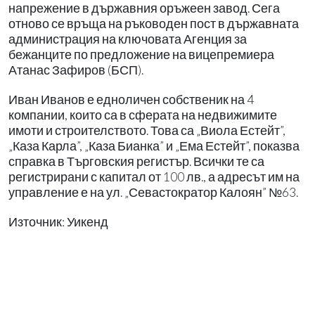
напрежение в държавния оръжеен завод. Сега
отново се връща на ръководен пост в държавната
администрация на ключовата Агенция за
бежанците по предложение на вицепремиера
Атанас Зафиров (БСП).
Иван Иванов е едноличен собственик на 4
компании, които са в сферата на недвижимите
имоти и строителството. Това са „Виола Естейт”,
„Каза Карла”, „Каза Бианка” и „Ема Естейт”, показва
справка в Търговския регистър. Всички те са
регистрирани с капитал от 100 лв., а адресът им на
управление е на ул. „Севастократор Калоян” №63.
Източник: Уикенд