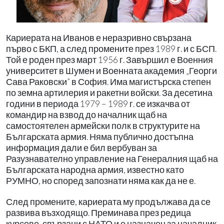
Кариерата на Иванов е неразривно свързана
първо с БКП, а след промените през 1989 г. и с БСП.
Той е роден през март 1956 г. Завършил е Военния
университет в Шумен и Военната академия „Георги
Сава Раковски” в София. Има магистърска степен
по земна артилерия и ракетни войски. За десетина
години в периода 1979 – 1989 г. се изкачва от
командир на взвод до началник щаб на
самостоятелен армейски полк в структурите на
Българската армия. Няма публично достъпна
информация дали е бил вербуван за
Разузнавателно управление на Генералния щаб на
Българската народна армия, известно като
РУМНО, но според запознати няма как да не е.
След промените, кариерата му продължава да се
развива възходящо. Преминава през редица
курсове, свързани с НАТО и е назначен за началник