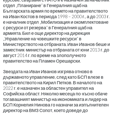
отдел „Планиране” в Генералния щаб на
Българската армия по времето на правителството
на Иван Костов в периода 1998 – 2000 г., а до 2003 г.
е началник отдел „Мобилизация и окомплектоване
с ресурси от резерва” в Генералния щаб на
армията. Бил е още директор на дирекция
„Управление на човешките ресурси” в
Министерството на отбраната. Иван Иванов беше и
заместник-министър на отбраната от юни 2013 г. до
август 2014 г. по време на злополучното
правителство на Пламен Орешарски.
Звездата на Иван Иванов изгрява отново в
държавното управление, след като БСП влезе в
правителството на Кирил Петков. В началото на
2022 г. е назначен за областен управител на
Софийска област. Няколко месеца по-късно обаче
тогавашният министър на икономиката и лидер на
БСП Корнелия Нинова го назначи за изпълнителен
директор на ВМЗ Сопот, което доведе до