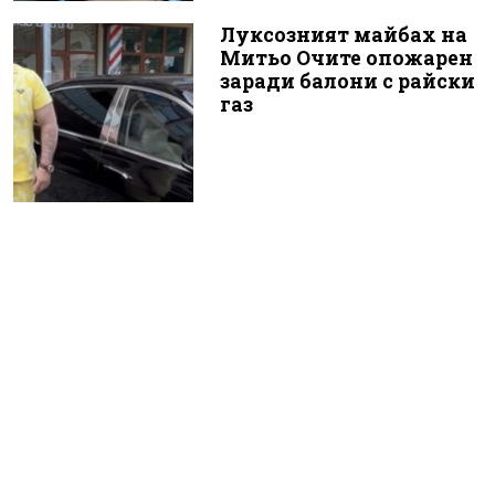
Луксозният майбах на
Митьо Очите опожарен
заради балони с райски
газ