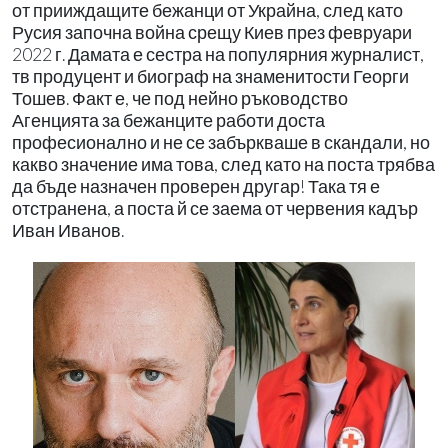
от прииждащите бежанци от Украйна, след като
Русия започна война срещу Киев през февруари
2022 г. Дамата е сестра на популярния журналист,
тв продуцент и биограф на знаменитости Георги
Тошев. Факт е, че под нейно ръководство
Агенцията за бежанците работи доста
професионално и не се забъркваше в скандали, но
какво значение има това, след като на поста трябва
да бъде назначен проверен другар! Така тя е
отстранена, а поста й се заема от червения кадър
Иван Иванов.