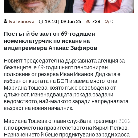
Iva Ivanova
19:10 | 09 Jun 25
728
0
Постът й бе зает от 69-годишен
номенклатурчик по искане на
вицепремиера Атанас Зафиров
Новият председател на Държавната агенция за
бежанците, е 69-годишният пенсиониран
полковник от резерва Иван Иванов. Дядката е
избран от квотата на БСП и заема мястото на
Мариана Тошева, която пък е освободена от
длъжност. Изненадващата рокада озадачи
ведомството, най-малкото заради напредналата
възраст на новия началник.
Мариана Тошева оглави службата през март 2022
г. по времето на правителството на Кирил Петков.
Назначението й беше продиктувано заради хаоса