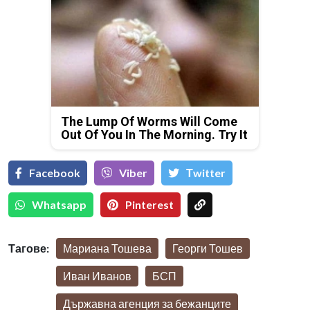
The Lump Of Worms Will Come
Out Of You In The Morning. Try It
Facebook
Viber
Тwitter
Whatsapp
Pinterest
Тагове:
Мариана Тошева
Георги Тошев
Иван Иванов
БСП
Държавна агенция за бежанците