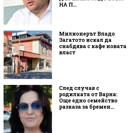
НА П...
Милионерът Владо
Загатото искал да
снабдява с кафе новата
власт
След случая с
родилката от Варна:
Още едно семейство
разказа за бремен...