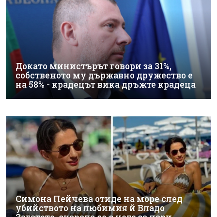
Докато министърът говори за 31%,
собственото му държавно дружество е
на 58% - крадецът вика дръжте крадеца
Симона Пейчева отиде на море след
убийството на любимия й Владо