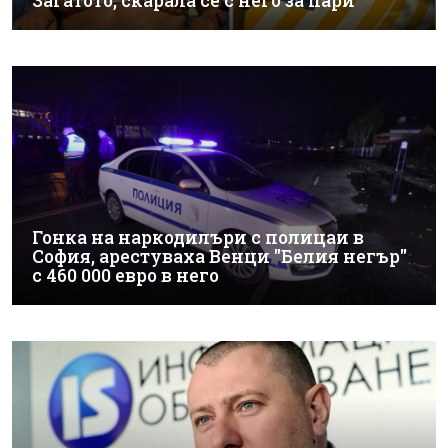
Загатото, скарала се с него за пари
Гонка на наркодилъри с полицаи в
София, арестуваха Венци "Белия негър"
с 460 000 евро в него