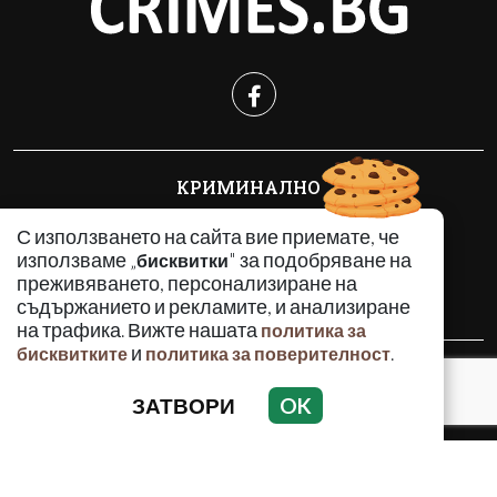
КРИМИНАЛНО
ИНЦИДЕНТИ
С използването на сайта вие приемате, че
АНАЛИЗИ
използваме „
" за подобряване на
бисквитки
ПО СВЕТА
преживяването, персонализиране на
ВОДЕЩИ ТЕМИ
съдържанието и рекламите, и анализиране
на трафика. Вижте нашата
политика за
и
.
бисквитките
политика за поверителност
Използването и публикуването на част или цялото
съдържание на Crimes.BG без разрешение на Медийна
ЗАТВОРИ
OK
група Асмара ЕООД е забранено.
© 2010 - 2026 | Crimes.BG. Всички права запазени.