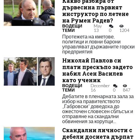
Какво разбира от
дървесина първият
инструктор по летене
на Румен Радев?
ВОДЕЩИ
May
ТЕМИ
13
0
1204
Протежета на кметове,
политици и ловни барони
управляват държавните горски
предприятия
Николай Павлов си
плати прескъпо задето
набил Асен Василев
като ученик
ВОДЕЩИ
December
ТЕМИ
16
0
847
Дебатите в пленарната зала за
избор на правителството
„Габровски“ доведоха до
ожесточен словесен сблъсък и
отправяне на скандални
обвинения за корупци...
Скандални личности с
дебели досиета дърпат