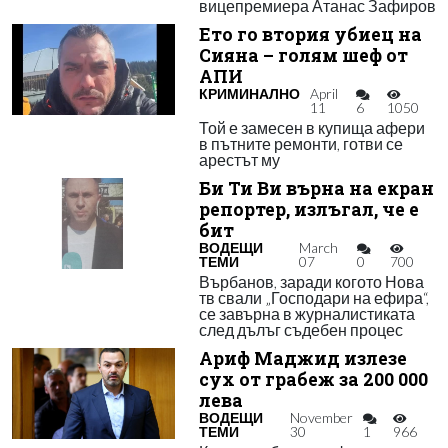
вицепремиера Атанас Зафиров
Ето го втория убиец на
Сияна – голям шеф от
АПИ
КРИМИНАЛНО
April
11
6
1050
Той е замесен в купища афери
в пътните ремонти, готви се
арестът му
Би Ти Ви върна на екран
репортер, излъгал, че е
бит
ВОДЕЩИ
March
ТЕМИ
07
0
700
Върбанов, заради когото Нова
тв свали „Господари на ефира“,
се завърна в журналистиката
след дълъг съдебен процес
Ариф Маджид излезе
сух от грабеж за 200 000
лева
ВОДЕЩИ
November
ТЕМИ
30
1
966