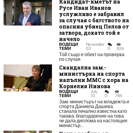
Кандидат-кметът на
Русе Иван Иванов
услужливо е забравил
за случая с бягството на
опасния убиец Пелов от
затвора, докато той е
начело
ВОДЕЩИ
November
ТЕМИ
03
0
826
Той също е обект на проверка
по случая
Скандална зам.-
министърка на спорта
напълни ММС с хора на
Корнелия Нинова
ВОДЕЩИ
July
ТЕМИ
31
0
784
Зам.-министърът на младежта и
спорта Даниела Дашева,
станала печално известна като
такава, благодарение на това,
че дала диплома на настоящия
министър...