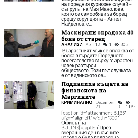
на поредния куриозен случай –
съпругът на Мая Манолова,
която се самообяви за борец
срещу корупцията – Ангел
Найденов, е...
Маскирани окрадоха 40
бона от старец
АНАЛИЗИ
April 12
1
805
Възрастният мъж се оплаква от
болка в гърдите Поредното
посегателство върху възрастен
човек разтърси
обществото. Този път случката
е от видинското се...
Подпалиха къщата на
финансиста на
Маргините
КРИМИНАЛНО
December
21
0
1197
[caption id="attachment_5185"
align="alignleft" width="300"]
Офисът на
BULINS[/caption]През
вчерашния ден в късните
часове е била подпалена