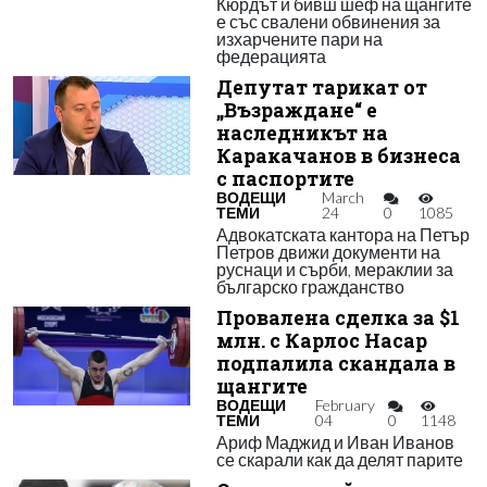
Кюрдът и бивш шеф на щангите
е със свалени обвинения за
изхарчените пари на
федерацията
Депутат тарикат от
„Възраждане“ е
наследникът на
Каракачанов в бизнеса
с паспортите
ВОДЕЩИ
March
ТЕМИ
24
0
1085
Адвокатската кантора на Петър
Петров движи документи на
руснаци и сърби, мераклии за
българско гражданство
Провалена сделка за $1
млн. с Карлос Насар
подпалила скандала в
щангите
ВОДЕЩИ
February
ТЕМИ
04
0
1148
Ариф Маджид и Иван Иванов
се скарали как да делят парите