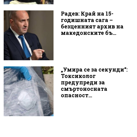
Радев: Край на 15-
годишната сага –
безценният архив на
македонските бъ...
„Умира се за секунди“:
Токсиколог
предупреди за
смъртоносната
опасност...