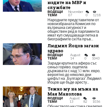
юздите на МВР и
службите
ВОДЕЩИ
November
ТЕМИ
07
0
1218
Народните представители от
новоизбраната Комисия по
вътрешна сигурност и
обществен ред в парламента
имат куп смущаващи петна в
биографиите си.На пръв...
Людмил Йоцов загази
здраво
ВОДЕЩИ
August
ТЕМИ
14
0
1043
Заради крупната афера със
синьо гориво, ощетила
държавата с над 50 млн. евро,
вероятно до няколко дни
шефът на „Булгаргаз“ Людмил
Йоцов ще бъде аресту...
Тежко му на мъжа на
Мая Манолова
ВОДЕЩИ
August
ТЕМИ
13
82
1036
Обществото ни става свидетел