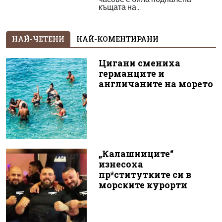
къщата на...
НАЙ-ЧЕТЕНИ
НАЙ-КОМЕНТИРАНИ
Цигани смениха
германците и
англичаните на морето
„Калашниците“
изнесоха
пр*ститутките си в
морските курорти