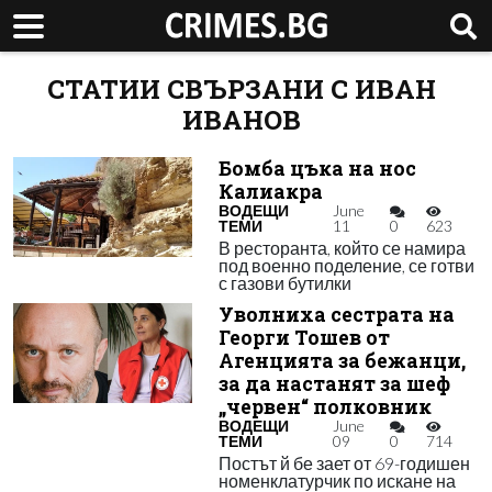
СТАТИИ СВЪРЗАНИ С ИВАН
ИВАНОВ
Бомба цъка на нос
Калиакра
ВОДЕЩИ
June
ТЕМИ
11
0
623
В ресторанта, който се намира
под военно поделение, се готви
с газови бутилки
Уволниха сестрата на
Георги Тошев от
Агенцията за бежанци,
за да настанят за шеф
„червен“ полковник
ВОДЕЩИ
June
ТЕМИ
09
0
714
Постът й бе зает от 69-годишен
номенклатурчик по искане на