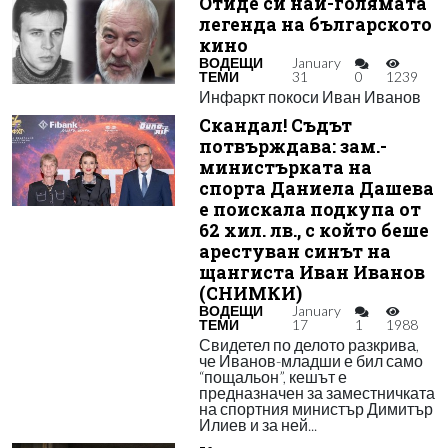
Отиде си най-голямата
легенда на българското
кино
ВОДЕЩИ
January
ТЕМИ
31
0
1239
Инфаркт покоси Иван Иванов
Скандал! Съдът
потвърждава: зам.-
министърката на
спорта Даниела Дашева
е поискала подкупа от
62 хил. лв., с който беше
арестуван синът на
щангиста Иван Иванов
(СНИМКИ)
ВОДЕЩИ
January
ТЕМИ
17
1
1988
Свидетел по делото разкрива,
че Иванов-младши е бил само
“пощальон”, кешът е
предназначен за заместничката
на спортния министър Димитър
Илиев и за ней...