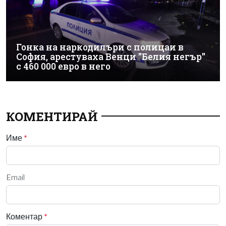
Гонка на наркодилъри с полицаи в
София, арестуваха Венци "Белия негър"
с 460 000 евро в него
КОМЕНТИРАЙ
Име
*
Email
Коментар
*