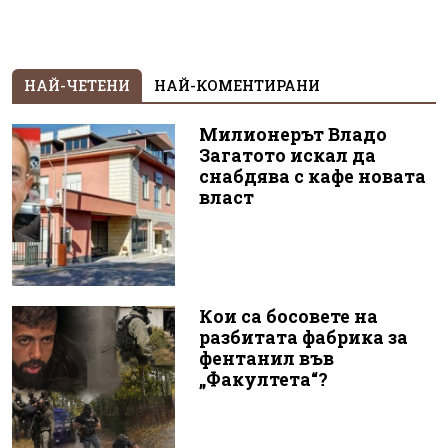
НАЙ-ЧЕТЕНИ
НАЙ-КОМЕНТИРАНИ
Милионерът Владо
Загатото искал да
снабдява с кафе новата
власт
Кои са босовете на
разбитата фабрика за
фентанил във
„Факултета“?