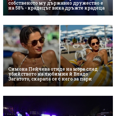
собственото му държавно дружество е
на 58% - крадецът вика дръжте крадеца
Симона Пейчева отиде на море след
убийството на любимия й Владо
Загатото, скарала се с него за пари