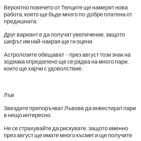
Вероятно повечето от Телците ще намерят нова
работа, която ще бъде много по-добре платена от
предишната.
Друг вариант е да получат увеличение, защото
шефът им най-накрая ще ги оцени.
Астролозите обещават – през август този знак на
зодиака определено ще се радва на много пари,
които ще харчи с удоволствие.
Лъв
Звездите препоръчват Лъвове да инвестират пари
в нещо интересно.
Не се страхувайте да рискувате, защото именно
през август ще имате много късмет и ще получите