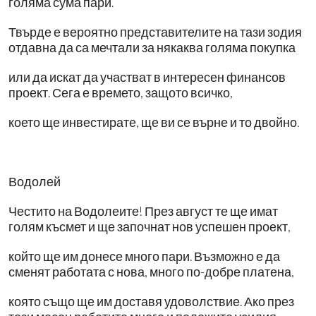
голяма сума пари.
Твърде е вероятно представителите на тази зодия
отдавна да са мечтали за някаква голяма покупка
или да искат да участват в интересен финансов
проект. Сега е времето, защото всичко,
което ще инвестирате, ще ви се върне и то двойно.
Водолей
Честито на Водолеите! През август те ще имат
голям късмет и ще започнат нов успешен проект,
който ще им донесе много пари. Възможно е да
сменят работата с нова, много по-добре платена,
която също ще им доставя удоволствие. Ако през