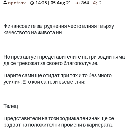
npetrov
14:25 | 05 Aug 21
364
0
Финансовите затруднения често влияят върху
качеството на живота ни
Но през август представителите на три зодии няма
да се тревожат за своето благополучие.
Парите сами ще отидат при тях и то без много
усилия. Ето кои са тези късметлии:
Телец
Представители на този зодиакален знак ще се
радват на положителни промени в кариерата.