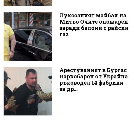
Луксозният майбах на
Митьо Очите опожарен
заради балони с райски
газ
Арестуваният в Бургас
наркобарон от Украйна
ръководел 14 фабрики
за др...