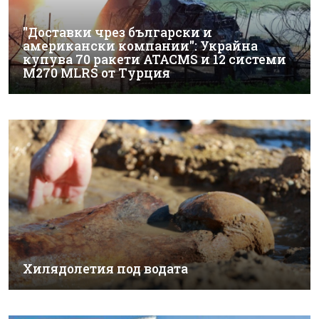
"Доставки чрез български и
американски компании": Украйна
купува 70 ракети ATACMS и 12 системи
M270 MLRS от Турция
Хилядолетия под водата