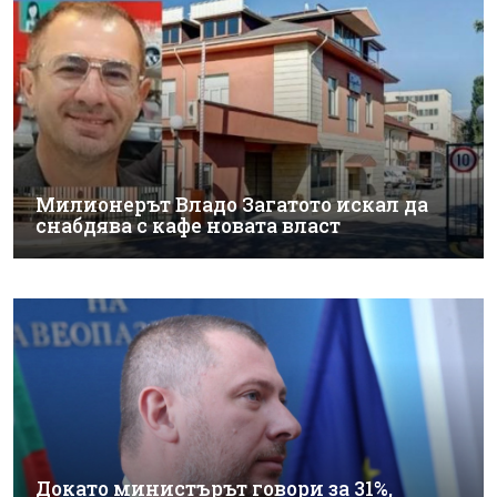
Милионерът Владо Загатото искал да
снабдява с кафе новата власт
Докато министърът говори за 31%,