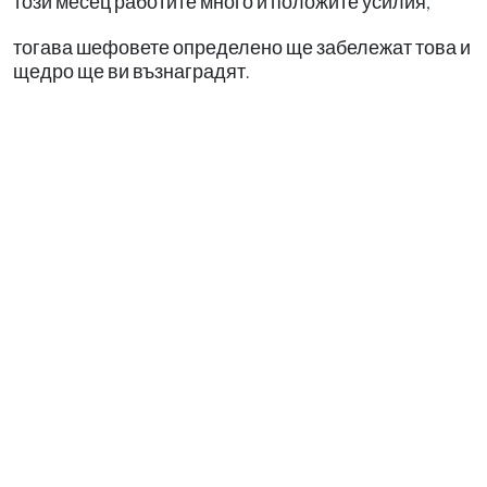
този месец работите много и положите усилия,
тогава шефовете определено ще забележат това и
щедро ще ви възнаградят.