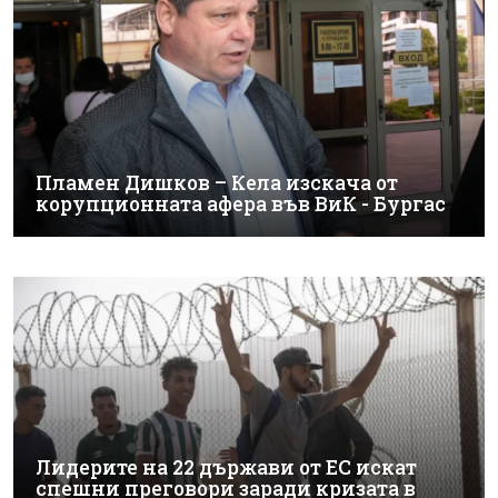
Пламен Дишков – Кела изскача от
корупционната афера във ВиК - Бургас
Лидерите на 22 държави от ЕС искат
спешни преговори заради кризата в