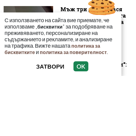
Мъж три дни нанася
побой на приятелката
С използването на сайта вие приемате, че
си в Горна Оряховица
използваме „
" за подобряване на
бисквитки
преживяването, персонализиране на
съдържанието и рекламите, и анализиране
на трафика. Вижте нашата
политика за
и
.
бисквитките
политика за поверителност
„Умира се за секунди“:
ЗАТВОРИ
OK
Токсиколог
предупреди за
смъртоносната
опасност...