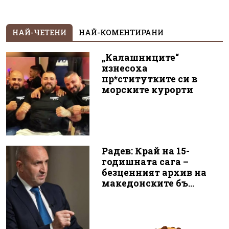
НАЙ-ЧЕТЕНИ
НАЙ-КОМЕНТИРАНИ
„Калашниците“
изнесоха
пр*ститутките си в
морските курорти
Радев: Край на 15-
годишната сага –
безценният архив на
македонските бъ...