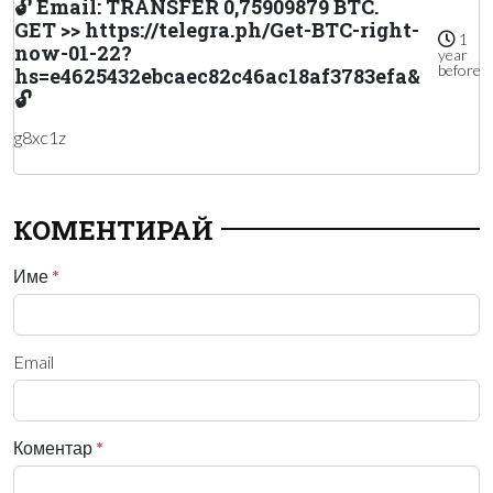
🔓 Email: TRANSFER 0,75909879 BTC.
GET >> https://telegra.ph/Get-BTC-right-
1
now-01-22?
year
before
hs=e4625432ebcaec82c46ac18af3783efa&
🔓
g8xc1z
КОМЕНТИРАЙ
Име
*
Email
Коментар
*