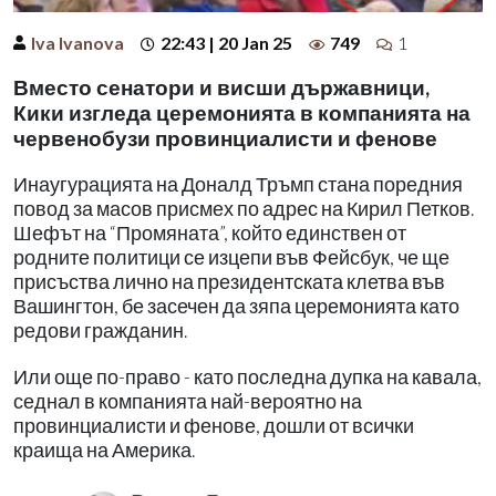
Iva Ivanova
22:43 | 20 Jan 25
749
1
Вместо сенатори и висши държавници,
Кики изгледа церемонията в компанията на
червенобузи провинциалисти и фенове
Инаугурацията на Доналд Тръмп стана поредния
повод за масов присмех по адрес на Кирил Петков.
Шефът на “Промяната”, който единствен от
родните политици се изцепи във Фейсбук, че ще
присъства лично на президентската клетва във
Вашингтон, бе засечен да зяпа церемонията като
редови гражданин.
Или още по-право - като последна дупка на кавала,
седнал в компанията най-вероятно на
провинциалисти и фенове, дошли от всички
краища на Америка.