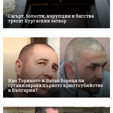
Смърт, болести, корупция и бягства
тресат Бургаския затвор
Иво Ториното и Вальо Бореца ли
организираха първото криптоубийство
в България?