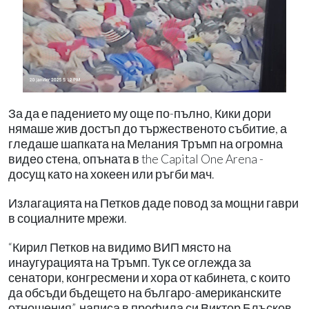
За да е падението му още по-пълно, Кики дори
нямаше жив достъп до тържественото събитие, а
гледаше шапката на Мелания Тръмп на огромна
видео стена, опъната в the Capital One Arena -
досущ като на хокеен или ръгби мач.
Излагацията на Петков даде повод за мощни гаври
в социалните мрежи.
“Кирил Петков на видимо ВИП място на
инаугурацията на Тръмп. Тук се оглежда за
сенатори, конгресмени и хора от кабинета, с които
да обсъди бъдещето на българо-американските
отношения”, написа в профила си Виктор Блъсков,