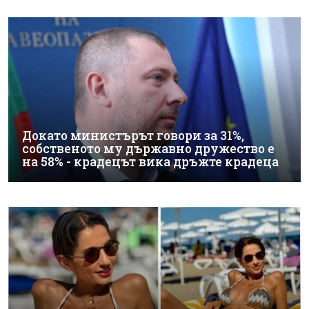
Докато министърът говори за 31%,
собственото му държавно дружество е
на 58% - крадецът вика дръжте крадеца