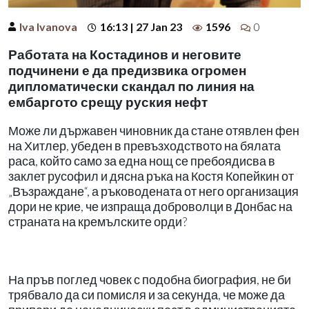
Iva Ivanova
16:13 | 27 Jan 23
1596
0
Работата на Костадинов и неговите
подчинени е да предизвика огромен
дипломатически скандал по линия на
ембаргото срещу руския нефт
Може ли държавен чиновник да стане отявлен фен
на Хитлер, убеден в превъзходството на бялата
раса, който само за една нощ се пребоядисва в
заклет русофил и дясна ръка на Костя Копейкин от
„Възраждане“, а ръководената от него организация
дори не крие, че изпраща доброволци в Донбас на
страната на кремълските орди?
На пръв поглед човек с подобна биография, не би
трябвало да си помисля и за секунда, че може да