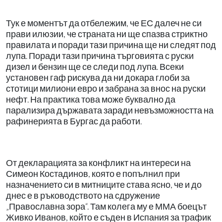
Тук е моментът да отбележим, че ЕС далеч не си
прави илюзии, че страната ни ще спазва стриктно
правилата и поради тази причина ще ни следят под
лупа. Поради тази причина търговията с руски
дизел и бензин ще се следи под лупа. Всеки
установен гаф рискува да ни докара глоби за
стотици милиони евро и забрана за внос на руски
нефт. На практика това може буквално да
парализира държавата заради невъзможността на
рафинерията в Бургас да работи.
От декларацията за конфликт на интереси на
Симеон Костадинов, която е попълнил при
назначението си в митниците става ясно, че и до
днес е в ръководството на сдружение
„Православна зора“. Там колега му е ММА боецът
Живко Иванов, който е съден в Испания за трафик