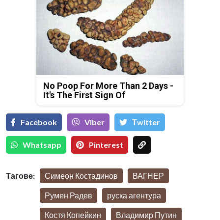
No Poop For More Than 2 Days -
It's The First Sign Of
Facebook
Viber
Тwitter
Whatsapp
Pinterest
Тагове:
Симеон Костадинов
ВАГНЕР
Румен Радев
руска агентура
Костя Копейкин
Владимир Путин