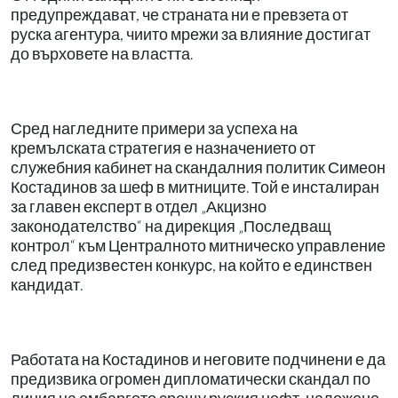
предупреждават, че страната ни е превзета от
руска агентура, чиито мрежи за влияние достигат
до върховете на властта.
Сред нагледните примери за успеха на
кремълската стратегия е назначението от
служебния кабинет на скандалния политик Симеон
Костадинов за шеф в митниците. Той е инсталиран
за главен експерт в отдел „Акцизно
законодателство“ на дирекция „Последващ
контрол“ към Централното митническо управление
след предизвестен конкурс, на който е единствен
кандидат.
Работата на Костадинов и неговите подчинени е да
предизвика огромен дипломатически скандал по