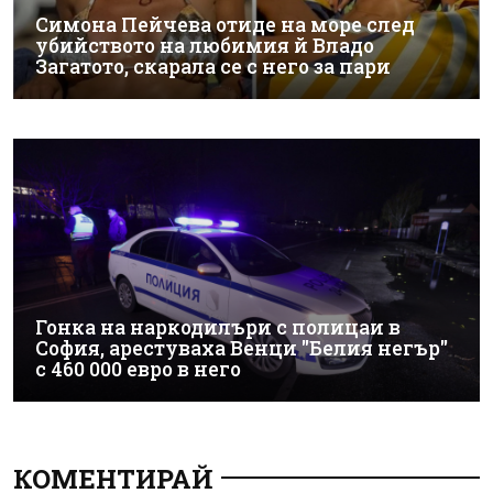
Симона Пейчева отиде на море след
убийството на любимия й Владо
Загатото, скарала се с него за пари
Гонка на наркодилъри с полицаи в
София, арестуваха Венци "Белия негър"
с 460 000 евро в него
КОМЕНТИРАЙ