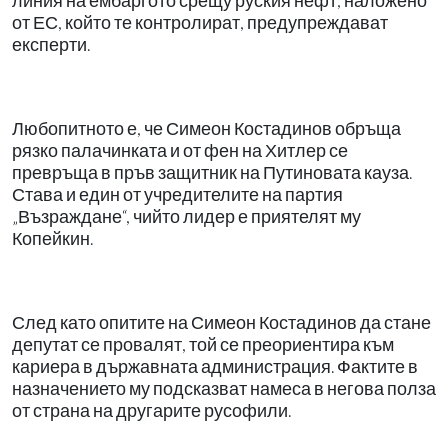
линия на ембаргото срещу руския нефт, наложено
от ЕС, който те контролират, предупреждават
експерти.
Любопитното е, че Симеон Костадинов обръща
рязко палачинката и от фен на Хитлер се
превръща в пръв защитник на Путиновата кауза.
Става и един от учредителите на партия
„Възраждане“, чийто лидер е приятелят му
Копейкин.
След като опитите на Симеон Костадинов да стане
депутат се провалят, той се преориентира към
кариера в държавната администрация. Фактите в
назначението му подсказват намеса в негова полза
от страна на другарите русофили.