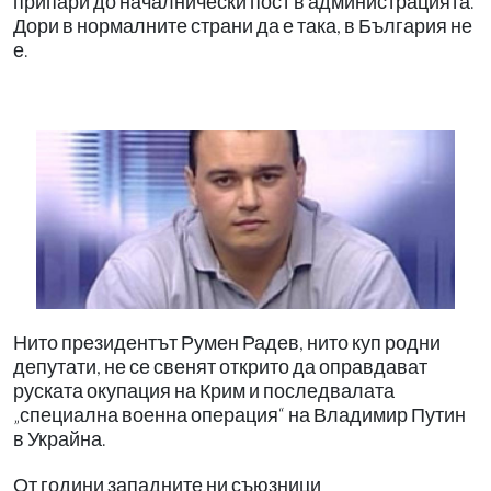
припари до началнически пост в администрацията.
Дори в нормалните страни да е така, в България не
е.
Нито президентът Румен Радев, нито куп родни
депутати, не се свенят открито да оправдават
руската окупация на Крим и последвалата
„специална военна операция“ на Владимир Путин
в Украйна.
От години западните ни съюзници