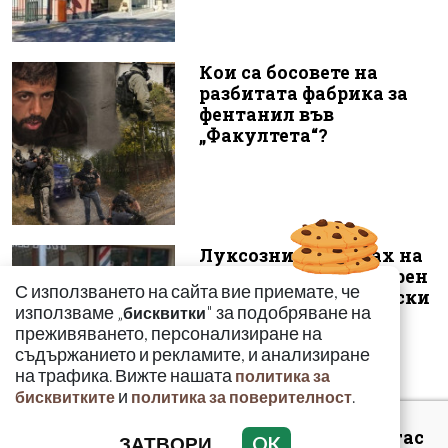
Кои са босовете на
разбитата фабрика за
фентанил във
„Факултета“?
Луксозният майбах на
Митьо Очите опожарен
С използването на сайта вие приемате, че
заради балони с райски
използваме „
" за подобряване на
бисквитки
газ
преживяването, персонализиране на
съдържанието и рекламите, и анализиране
на трафика. Вижте нашата
политика за
и
.
бисквитките
политика за поверителност
Арестуваният в Бургас
ЗАТВОРИ
OK