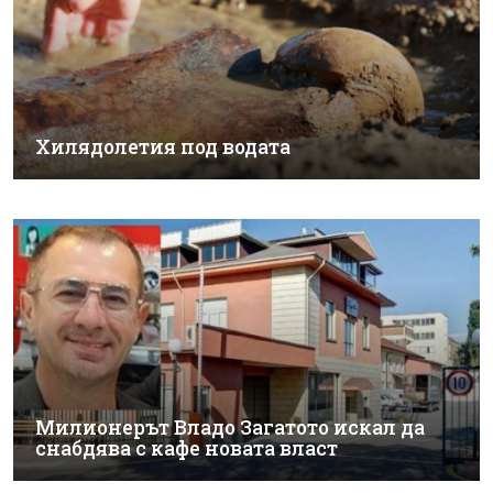
Хилядолетия под водата
Милионерът Владо Загатото искал да
снабдява с кафе новата власт