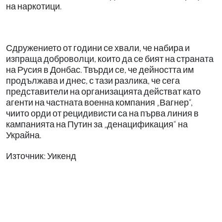
на наркотици.
Сдружението от години се хвали, че набира и
изпраща доброволци, които да се бият на страната
на Русия в Донбас. Твърди се, че дейността им
продължава и днес, с тази разлика, че сега
представители на организацията действат като
агенти на частната военна компания „Вагнер“,
чиито орди от рецидивисти са на първа линия в
кампанията на Путин за „денацификация“ на
Украйна.
Източник: Уикенд