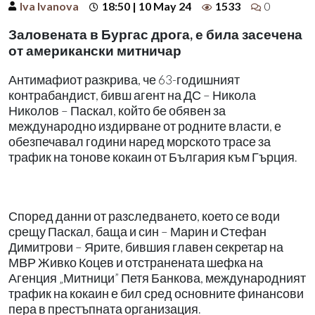
Iva Ivanova
18:50 | 10 May 24
1533
0
Заловената в Бургас дрога, е била засечена
от американски митничар
Антимафиот разкрива, че 63-годишният
контрабандист, бивш агент на ДС – Никола
Николов – Паскал, който бе обявен за
международно издирване от родните власти, е
обезпечавал години наред морското трасе за
трафик на тонове кокаин от България към Гърция.
Според данни от разследването, което се води
срещу Паскал, баща и син – Марин и Стефан
Димитрови – Ярите, бившия главен секретар на
МВР Живко Коцев и отстранената шефка на
Агенция „Митници” Петя Банкова, международният
трафик на кокаин е бил сред основните финансови
пера в престъпната организация.