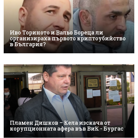
Иво Ториното и Вальо Бореца ли
организираха първото криптоубийство
в България?
Пламен Дишков – Кела изскача от
корупционната афера във ВиК - Бургас