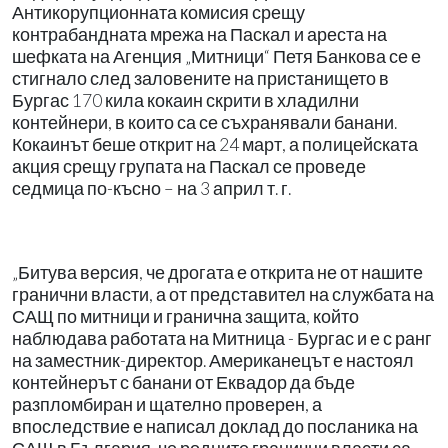
Антикорупционната комисия срещу
контрабандната мрежа на Паскал и ареста на
шефката на Агенция „Митници“ Петя Банкова се е
стигнало след заловените на пристанището в
Бургас 170 кила кокаин скрити в хладилни
контейнери, в които са се съхранявали банани.
Кокаинът беше открит на 24 март, а полицейската
акция срещу групата на Паскал се проведе
седмица по-късно – на 3 април т. г.
„Битува версия, че дрогата е открита не от нашите
гранични власти, а от представител на службата на
САЩ по митници и гранична защита, който
наблюдава работата на Митница - Бургас и е с ранг
на заместник-директор. Американецът е настоял
контейнерът с банани от Еквадор да бъде
разпломбиран и щателно проверен, а
впоследствие е написал доклад до посланика на