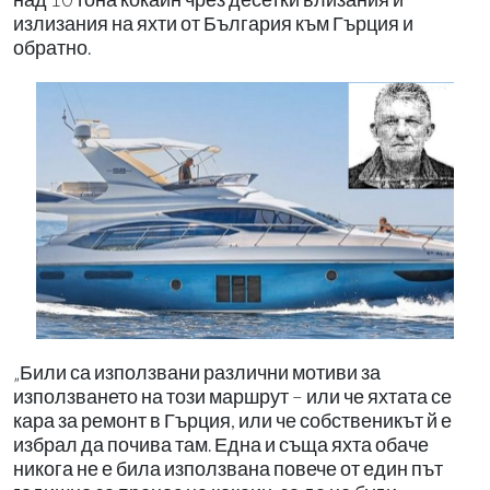
излизания на яхти от България към Гърция и
обратно.
„Били са използвани различни мотиви за
използването на този маршрут – или че яхтата се
кара за ремонт в Гърция, или че собственикът й е
избрал да почива там. Една и съща яхта обаче
никога не е била използвана повече от един път