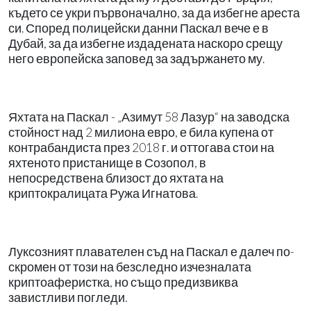
където се укри първоначално, за да избегне ареста
си. Според полицейски данни Паскал вече е в
Дубай, за да избегне издадената наскоро срещу
него европейска заповед за задържането му.
Яхтата на Паскал - „Азимут 58 Лазур“ на заводска
стойност над 2 милиона евро, е била купена от
контрабандиста през 2018 г. и оттогава стои на
яхтеното пристанище в Созопол, в
непосредствена близост до яхтата на
криптокралицата Ружа Игнатова.
Луксозният плавателен съд на Паскал е далеч по-
скромен от този на безследно изчезналата
криптоаферистка, но също предизвиква
завистливи погледи.