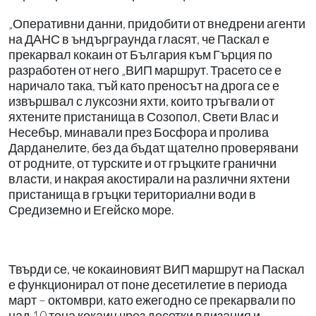
„Оперативни данни, придобити от внедрени агенти
на ДАНС в ъндърграунда гласят, че Паскал е
прекарвал кокаин от България към Гърция по
разработен от него „ВИП маршрут. Трасето се е
наричало така, тъй като преносът на дрога се е
извършвал с луксозни яхти, които тръгвали от
яхтените пристанища в Созопол, Свети Влас и
Несебър, минавали през Босфора и пролива
Дарданелите, без да бъдат щателно проверявани
от родните, от турските и от гръцките гранични
власти, и накрая акостирали на различни яхтени
пристанища в гръцки териториални води в
Средиземно и Егейско море.
Твърди се, че кокаиновият ВИП маршрут на Паскал
е функционирал от поне десетилетие в периода
март – октомври, като ежегодно се прекарвали по
над 10 тона кокаин чрез десетки влизания и