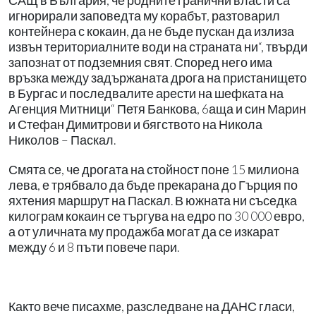
САЩ в България, че родните гранични власти са
игнорирали заповедта му корабът, разтоварил
контейнера с кокаин, да не бъде пускан да излиза
извън териториалните води на страната ни“, твърди
запознат от подземния свят. Според него има
връзка между задържаната дрога на пристанището
в Бургас и последвалите арести на шефката на
Агенция Митници“ Петя Банкова, 6аща и син Марин
и Стефан Димитрови и бягството на Никола
Николов – Паскал.
Смята се, че дрогата на стойност поне 15 милиона
лева, е трябвало да бъде прекарана до Гърция по
яхтения маршрут на Паскал. В южната ни съседка
килограм кокаин се търгува на едро по 30 000 евро,
а от уличната му продажба могат да се изкарат
между 6 и 8 пъти повече пари.
Както вече писахме, разследване на ДАНС гласи,