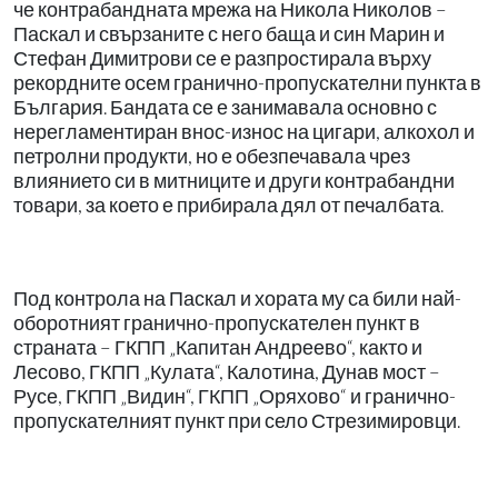
че контрабандната мрежа на Никола Николов –
Паскал и свързаните с него баща и син Марин и
Стефан Димитрови се е разпростирала върху
рекордните осем гранично-пропускателни пункта в
България. Бандата се е занимавала основно с
нерегламентиран внос-износ на цигари, алкохол и
петролни продукти, но е обезпечавала чрез
влиянието си в митниците и други контрабандни
товари, за което е прибирала дял от печалбата.
Под контрола на Паскал и хората му са били най-
оборотният гранично-пропускателен пункт в
страната – ГКПП „Капитан Андреево“, както и
Лесово, ГКПП „Кулата“, Калотина, Дунав мост –
Русе, ГКПП „Видин“, ГКПП „Оряхово“ и гранично-
пропускателният пункт при село Стрезимировци.