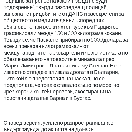
годишно за пренос на кокаин, за да не буди
подозрение“, твърди разследващ полицай,
запознат с придобитите от ДАНС и засекретени за
обществото и медиите данни. Според тях
обикновено при всеки яхтен курс към Гърция се
трафикирали между 150 и 300 килограма кокаин.
Твърди се, че Паскал е прибирал по 5000 долара за
всеки прекаран килограм кокаин от
международните наркокартели и че логистиката по
обезпечаването на товарите е минавала през
Марин Димитров – Ярата и сина му Стефан. Не е
известно откъде е влизала дрогата в България,
нито кой я е предоставял на Паскал, но се
предполага, че това е ставало също по море, но
чрез кораби контейнеровози, акостиращи на
пристанищата във Варна и в Бургас.
Според версия, усилено разпространявана в
ъндърграунда, до акцията на ДАНС и