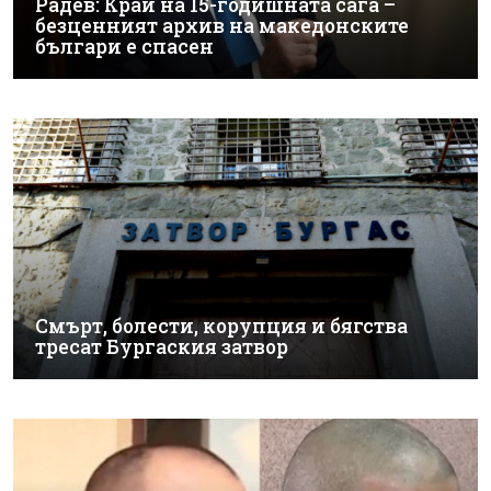
Радев: Край на 15-годишната сага –
безценният архив на македонските
българи е спасен
Смърт, болести, корупция и бягства
тресат Бургаския затвор