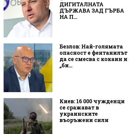
ДИГИТАЛНАТА
ДЪРЖАВА ЗАД ГЪРБА
НА П...
Безлов: Най-голямата
опасност е фентанилът
да се смесва с кокаин и
„би...
Киев: 16 000 чужденци
се сражават в
украинските
въоръжени сили