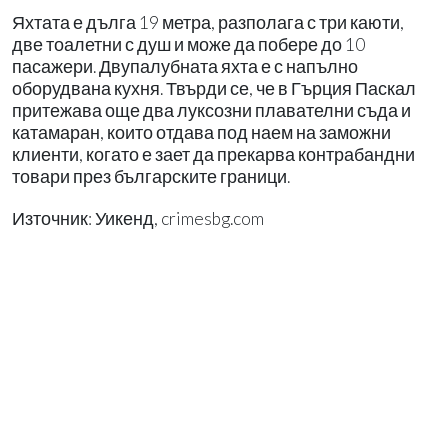
Яхтата е дълга 19 метра, разполага с три каюти,
две тоалетни с душ и може да побере до 10
пасажери. Двупалубната яхта е с напълно
оборудвана кухня. Твърди се, че в Гърция Паскал
притежава още два луксозни плавателни съда и
катамаран, които отдава под наем на заможни
клиенти, когато е зает да прекарва контрабандни
товари през българските граници.
Източник: Уикенд, crimesbg.com