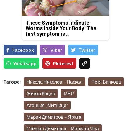
These Symptoms Indicate
Worms Inside Your Body! The
first symptom is ..
Facebook
Viber
Тwitter
Whatsapp
Pinterest
Тагове:
Никола Николов – Паскал
Петя Банкова
Живко Коцев
МВР
Агенция „Митници“
Марин Димитров – Ярата
Стефан Димитров – Малката Яра