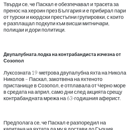
Твърди се, че Паскал е обезпечавал и трасета за
пренос на хероин през България и е прибирал пари
от турски и кюрдски престъпни групировки, с които
е разплащал подкупи към висши митничари,
полицаи и дори политици.
Двупалубната лодка на контрабандиста изчезна от
Созопол
Луксозната 19-метрова двупалубна яхта на Никола
Николов – Паскал, закотвена на яхтеното
пристанище в Созопол, е отплавала от Черно море
в средата на април, само дни след акцията срещу
контрабандната мрежа на 63-годишния аферист.
Предполага се, че Паскал е разпоредил на
капитана на яхтата да му я достави до Гърция,