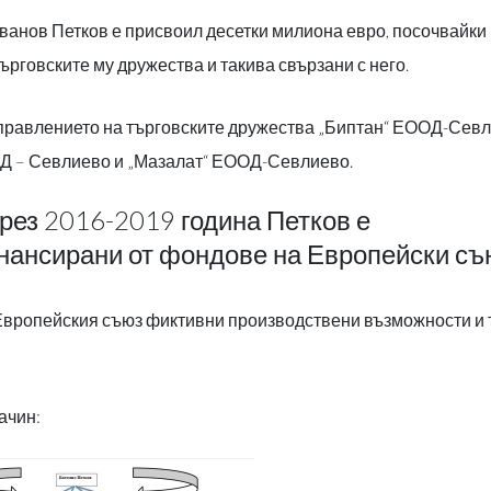
ванов Петков е присвоил десетки милиона евро, посочвайки
ърговските му дружества и такива свързани с него.
управлението на търговските дружества „Биптан“ ЕООД-Севл
ОД – Севлиево и „Мазалат“ ЕООД-Севлиево.
рез 2016-2019 година Петков е
нансирани от фондове на Европейски съ
Европейския съюз фиктивни производствени възможности и 
ачин: