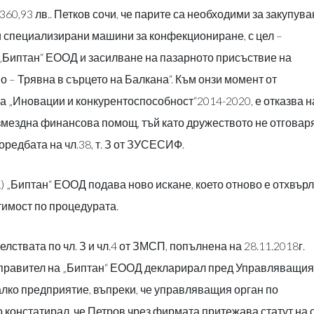
60,93 лв.. Петков сочи, че парите са необходими за закупува
и специализирани машини за конфекциониране, с цел –
„Биптан“ ЕООД и засилване на пазарното присъствие на
 – Трявна в сърцето на Балкана“. Към онзи момент от
 „Иновации и конкурентоспособност“2014-2020, е отказва н
мездна финансова помощ, тъй като дружеството не отговар
редбата на чл.38, т. З от ЗУСЕСИФ.
) „Биптан“ ЕООД подава ново искане, което отново е отхвър
тимост по процедурата.
елствата по чл. З и чл.4 от ЗМСП, попълнена на 28.11.2018г.
 управител на „Биптан“ ЕООД декларирал пред Управляващия
малко предприятие, въпреки, че управляващия орган по
 констатирал, че Петров чрез фирмата притежава статут на 