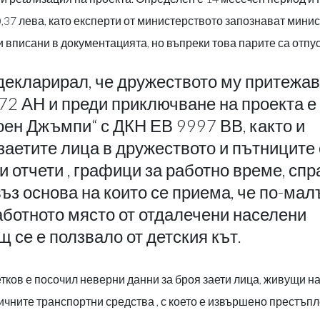
37 лева, като експерти от министерството запознават минис
 вписани в документацията, но въпреки това парите са отпу
 декларирал, че дружеството му притежа
72 АН и преди приключване на проекта е
ен Джъмпи“ с ДКН ЕВ 9997 ВВ, както и
заетите лица в дружеството и пътниците 
и отчети , графици за работно време, спр
ъз основа на които се приема, че по-мал
аботното място от отдалечени населени
щ се е ползвало от детския кът.
тков е посочил неверни данни за броя заети лица, живущи н
личните транспортни средства , с което е извършено престъп