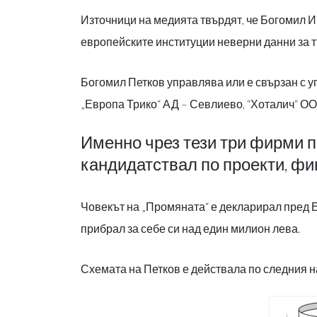
Източници на медията твърдят, че Богомил И
европейските институции неверни данни за т
Богомил Петков управлява или е свързан с 
„Европа Трико“ АД – Севлиево, “Хоталич“ О
Именно чрез тези три фирми п
кандидатствал по проекти, фи
Човекът на „Промяната“ е декларирал пред 
прибрал за себе си над един милион лева.
Схемата на Петков е действала по следния н