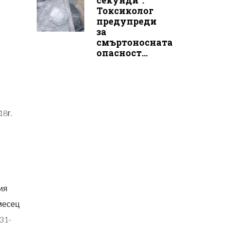
секунди“:
Токсиколог
предупреди
за
смъртоносната
опасност...
18г.
ия
месец
31-