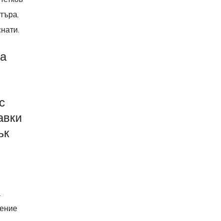
търа,
снати.
ва
с
авки
ък
а
ление