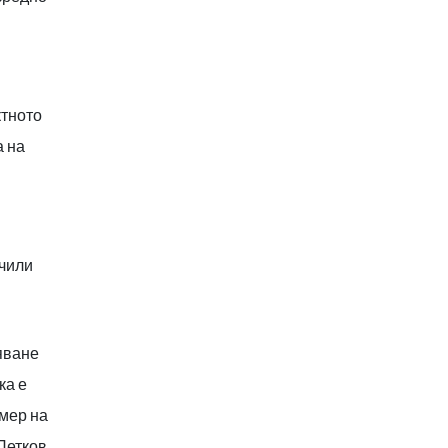
ктното
а на
учили
яване
ка е
змер на
 Петков