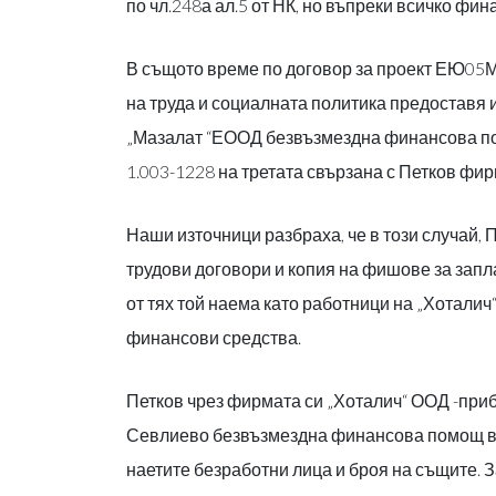
по чл.248а ал.5 от НК, но въпреки всичко фин
В същото време по договор за проект ЕЮ05М9
на труда и социалната политика предоставя 
„Мазалат “ЕООД безвъзмездна финансова по
1.003-1228 на третата свързана с Петков фи
Наши източници разбраха, че в този случай,
трудови договори и копия на фишове за запл
от тях той наема като работници на „Хотали
финансови средства.
Петков чрез фирмата си „Хоталич“ ООД -при
Севлиево безвъзмездна финансова помощ в 
наетите безработни лица и броя на същите. 