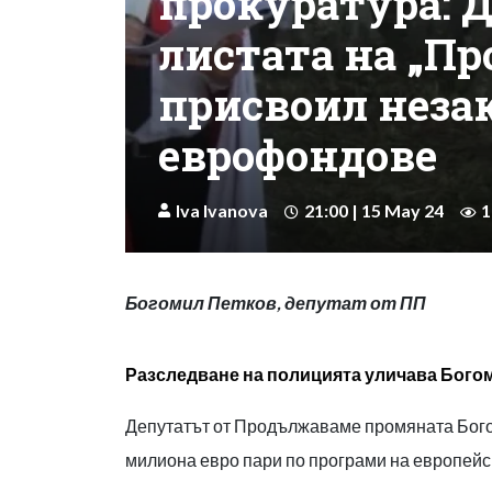
прокуратура: 
листата на „Пр
присвоил неза
еврофондове
Iva Ivanova
21:00 | 15 May 24
1
Богомил Петков, депутат от ПП
Разследване на полицията уличава Бого
Депутатът от Продължаваме промяната Бого
милиона евро пари по програми на европей