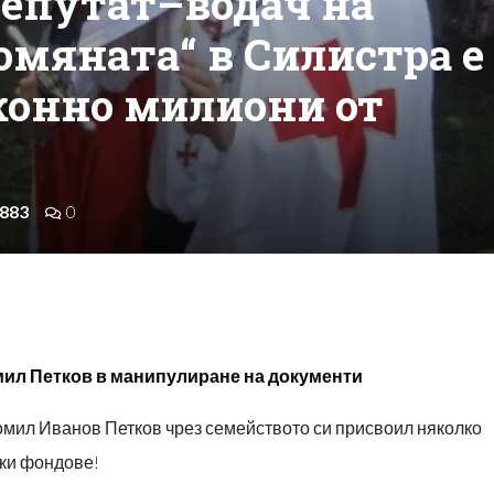
Депутат–водач на
омяната“ в Силистра е
конно милиони от
883
0
мил Петков в манипулиране на документи
мил Иванов Петков чрез семейството си присвоил няколко
ски фондове!