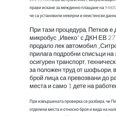
прави искане за междинно плащане на 94800,
че са установили неверни и неистински данни
При тази процедура, Петков е
микробус „Ивеко“ с ДКН ЕВ 27
продало лек автомобил „Ситро
прилага подробни списъци на 
осигурен транспорт, техническ
за положен труд от шофьори, в
брой лица са превозвани до р
места и само 1 дете на работе
При извършената проверка се разбира, че Пе
отделени места и относно броя и вида на на