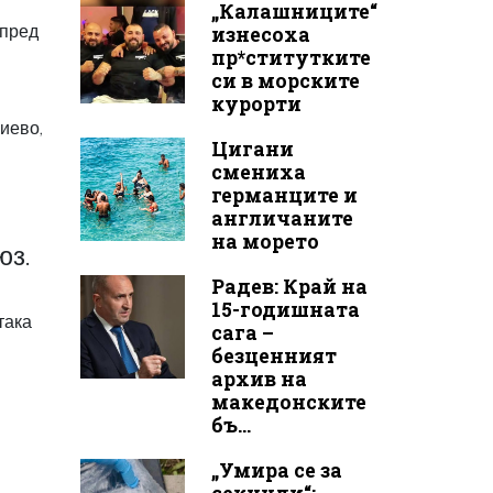
„Калашниците“
 пред
изнесоха
пр*ститутките
си в морските
курорти
иево,
Цигани
смениха
германците и
англичаните
на морето
юз.
Радев: Край на
15-годишната
така
сага –
безценният
архив на
македонските
бъ...
„Умира се за