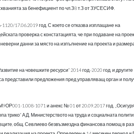
искванията за бенефициент по чл.З8 т.З от ЗУСЕСИФ.
120/17.06.2019 год. С което се отказва изплащане на
ската проверка с констатацията, че при подаване на прое
неверни данни за място на изпълнение на проекта и размер
звитие на човешките ресурси“ 2014 год.-2020 год. и другите
 са представили предложения пред управляващ орган и пол
9ОР001-1.008-1071 и анекс № 01 от 20.09.2017 год. „Осигур
опа трико“ АД, Министерството на труда и социалната полити
ховците, общ. Севлиево безвъзмездна финансова помощ в ра
 и реализация на проекта. Определен е 14 месечен период и