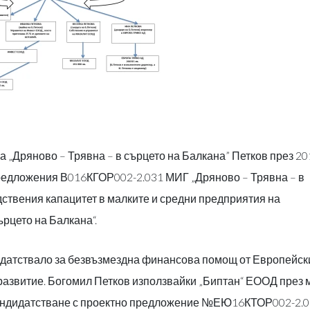
 „Дряново – Трявна – в сърцето на Балкана” Петков през 20
предложения В016КГОР002-2.031 МИГ „Дряново – Трявна – в
ствения капацитет в малките и средни предприятия на
ърцето на Балкана“.
идатствало за безвъзмездна финансова помощ от Европейск
развитие. Богомил Петков използвайки „Биптан“ ЕООД през 
кандидатстване с проектно предложение №ЕЮ16КТОР002-2.0