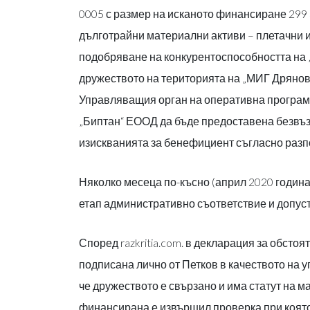
0005 с размер на исканото финансиране 299 3
дълготрайни материални активи – плетачни 
подобряване на конкурентоспособността на 
дружеството на територията на „МИГ Дряново
Управляващия орган на оперативна програма
„Биптан“ ЕООД да бъде предоставена безвъз
изискванията за бенефициент съгласно разпо
Няколко месеца по-късно (април 2020 година
етап административно съответствие и допус
Според razkritia.com. в декларация за обстоят
подписана лично от Петков в качеството на
че дружеството е свързано и има статут на 
финансирана е извършил проверка при която