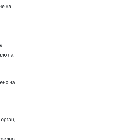
не на
а
яло на
лено на
 орган,
средно