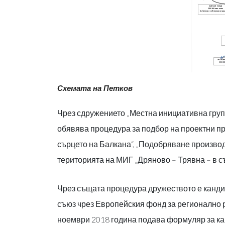
Схемата на Петков
Чрез сдружението „Местна инициативна група
обявява процедура за подбор на проектни 
сърцето на Балкана“, „Подобряване производ
територията на МИГ „Дряново – Трявна – в с
Чрез същата процедура дружеството е канд
съюз чрез Европейския фонд за регионално 
ноември 2018 година подава формуляр за 