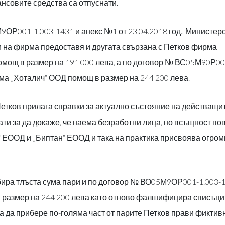
ансовите средства са отпуснати.
ОР001-1.003-1431 и анекс №1 от 23.04.2018 год., Министер
и на фирма предоставя и другата свързана с Петков фирма
мощ в размер на 191 000 лева, а по договор № ВС05М90Р00
рма „Хоталич“ ООД помощ в размер на 244 200 лева.
 Петков прилага справки за актуално състояние на действащи
ати за да докаже, че наема безработни лица, но всъщност по
ч“ ЕООД и „Биптан“ ЕООД и така на практика присвоява огро
бира тлъста сума пари и по договор № ВО05М9ОР001-1.003-
размер на 244 200 лева като отново фалшифицира списъци
За да прибере по-голяма част от парите Петков прави фиктив