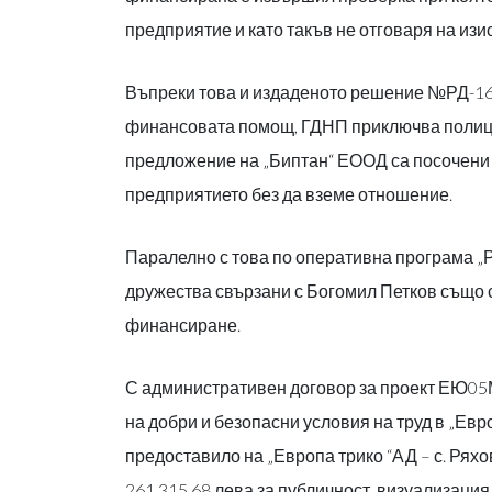
предприятие и като такъв не отговаря на из
Въпреки това и издаденото решение №РД-16-1
финансовата помощ, ГДНП приключва полицей
предложение на „Биптан“ ЕООД са посочени 
предприятието без да вземе отношение.
Паралелно с това по оперативна програма „Ра
дружества свързани с Богомил Петков също
финансиране.
С административен договор за проект ЕЮ05М
на добри и безопасни условия на труд в „Евр
предоставило на „Европа трико “АД – с. Ря
261 315,68 лева за публичност, визуализация