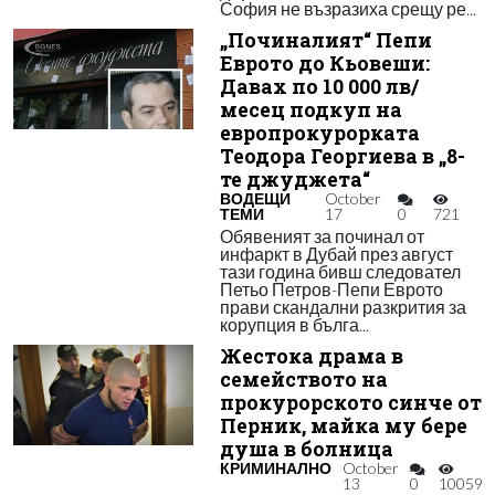
София не възразиха срещу ре...
„Починалият“ Пепи
Еврото до Кьовеши:
Давах по 10 000 лв/
месец подкуп на
европрокурорката
Теодора Георгиева в „8-
те джуджета“
ВОДЕЩИ
October
ТЕМИ
17
0
721
Обявеният за починал от
инфаркт в Дубай през август
тази година бивш следовател
Петьо Петров-Пепи Еврото
прави скандални разкрития за
корупция в бълга...
Жестока драма в
семейството на
прокурорското синче от
Перник, майка му бере
душа в болница
КРИМИНАЛНО
October
13
0
10059