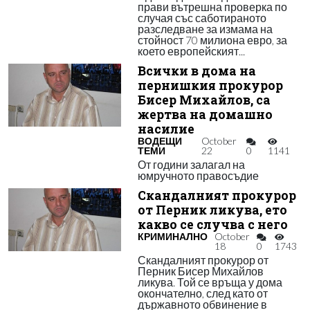
прави вътрешна проверка по
случая със саботираното
разследване за измама на
стойност 70 милиона евро, за
което европейският...
Всички в дома на
пернишкия прокурор
Бисер Михайлов, са
жертва на домашно
насилие
ВОДЕЩИ
October
ТЕМИ
22
0
1141
От години залагал на
юмручното правосъдие
Скандалният прокурор
от Перник ликува, ето
какво се случва с него
КРИМИНАЛНО
October
18
0
1743
Скандалният прокурор от
Перник Бисер Михайлов
ликува. Той се връща у дома
окончателно, след като от
държавното обвинение в