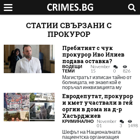
СТАТИИ СВЪРЗАНИ С
ПРОКУРОР
Пребитият с чук
прокурор Иво Илиев
подава оставка?
ВОДЕЩИ
November
ТЕМИ
15
0
826
Магистратът изписан тайно от
болницата, не знаел кой е
поръчал инквизицията му
Евродепутат, прокурор
и кмет участвали в гей
оргии в дома на д-р
Хасърджиев
КРИМИНАЛНО
November
01
3
1498
Шефът на Националната
пациентска организация