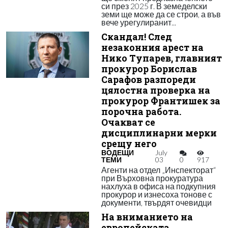
си през 2025 г. В земеделски
земи ще може да се строи, а във
вече урегулиранит...
Скандал! След
незаконния арест на
Нико Тупарев, главният
прокурор Борислав
Сарафов разпореди
цялостна проверка на
прокурор Франтишек за
порочна работа.
Очакват се
дисциплинарни мерки
срещу него
ВОДЕЩИ
July
ТЕМИ
03
0
917
Агенти на отдел „Инспекторат“
при Върховна прокуратура
нахлуха в офиса на подкупния
прокурор и изнесоха тонове с
документи, твърдят очевидци
На вниманието на
европейската