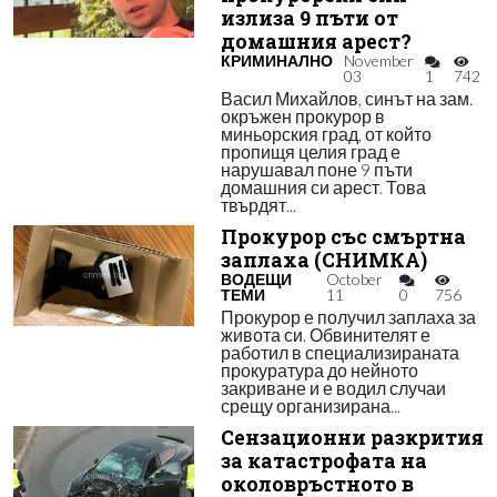
излиза 9 пъти от
домашния арест?
КРИМИНАЛНО
November
03
1
742
Васил Михайлов, синът на зам.
окръжен прокурор в
миньорския град, от който
пропищя целия град е
нарушавал поне 9 пъти
домашния си арест. Това
твърдят...
Прокурор със смъртна
заплаха (СНИМКА)
ВОДЕЩИ
October
ТЕМИ
11
0
756
Прокурор е получил заплаха за
живота си. Обвинителят е
работил в специализираната
прокуратура до нейното
закриване и е водил случаи
срещу организирана...
Сензационни разкрития
за катастрофата на
околовръстното в