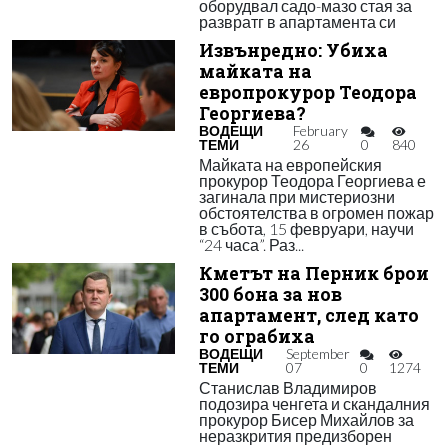
оборудвал садо-мазо стая за
развратг в апартамента си
Извънредно: Убиха
майката на
европрокурор Теодора
Георгиева?
ВОДЕЩИ
February
ТЕМИ
26
0
840
Майката на европейския
прокурор Теодора Георгиева е
загинала при мистериозни
обстоятелства в огромен пожар
в събота, 15 февруари, научи
“24 часа”. Раз...
Кметът на Перник брои
300 бона за нов
апартамент, след като
го ограбиха
ВОДЕЩИ
September
ТЕМИ
07
0
1274
Станислав Владимиров
подозира ченгета и скандалния
прокурор Бисер Михайлов за
неразкрития предизборен