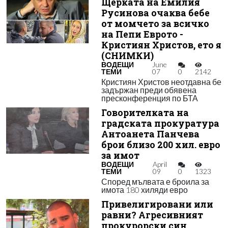
Щерката на Емилия
Русинова очаква бебе
от момчето за всичко
на Пепи Еврото -
Кристиян Христов, ето я
(СНИМКИ)
ВОДЕЩИ
June
ТЕМИ
07
0
2142
Кристиян Христов неотдавна бе
задържан преди обявена
пресконференция по БТА
Говорителката на
градската прокуратура
Антоанета Панчева
брои близо 200 хил. евро
за имот
ВОДЕЩИ
April
ТЕМИ
09
0
1323
Според мълвата е броила за
имота 180 хиляди евро
Привелигировани или
равни? Агресивният
прокурорски син