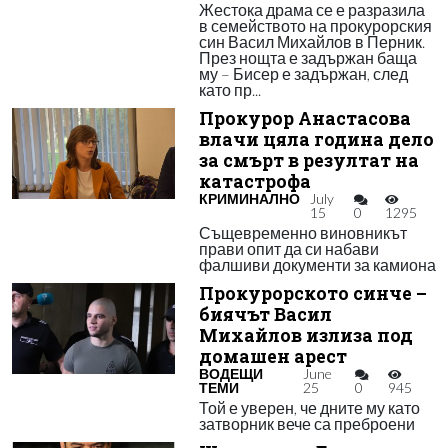
Жестока драма се е разразила
в семейството на прокурорския
син Васил Михайлов в Перник.
През нощта е задържан баща
му – Бисер е задържан, след
като пр...
Прокурор Анастасова
влачи цяла година дело
за смърт в резултат на
катастрофа
КРИМИНАЛНО
July
15
0
1295
Същевременно виновникът
прави опит да си набави
фалшиви документи за камиона
Прокурорското синче –
биячът Васил
Михайлов излиза под
домашен арест
ВОДЕЩИ
June
ТЕМИ
25
0
945
Той е уверен, че дните му като
затворник вече са преброени