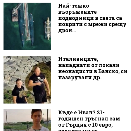
Най-тежко
въоръжените
подводници в света са
покрити с мрежи срещу
дрон...
Италианците,
нападнати от локали
неонацисти в Банско, си
пазарували др...
Къде е Иван? 21-
годишен тръгнал сам
от Гърция с 10 евро,
следите му се...