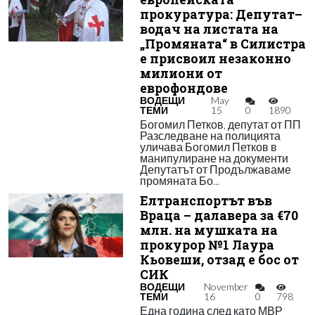
прокуратура: Депутат–
водач на листата на
„Промяната“ в Силистра
е присвоил незаконно
милиони от
еврофондове
ВОДЕЩИ
May
ТЕМИ
15
0
1890
Богомил Петков, депутат от ПП
Разследване на полицията
уличава Богомил Петков в
манипулиране на документи
Депутатът от Продължаваме
промяната Бо...
Елтранспортът във
Враца – далавера за €70
млн. на мушката на
прокурор №1 Лаура
Кьовеши, отзад е бос от
СИК
ВОДЕЩИ
November
ТЕМИ
16
0
798
Една година след като МВР