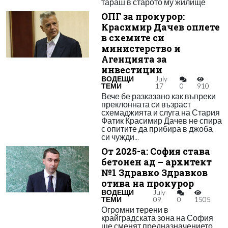
тараш в старото му жилище
ОПГ за прокурор:
Красимир Дачев оплете
в схемите си
министерство и
Агенцията за
инвестиции
ВОДЕЩИ
July
ТЕМИ
17
0
910
Вече бе разказано как въпреки
преклонната си възраст
схемаджията и слуга на Стария
Фатик Красимир Дачев не спира
с опитите да прибира в джоба
си чужди...
От 2025-а: София става
бетонен ад – архитект
№1 Здравко Здравков
отива на прокурор
ВОДЕЩИ
July
ТЕМИ
09
0
1505
Огромни терени в
крайградската зона на София
ще сменят предназначението