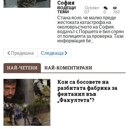
София
ВОДЕЩИ
October
ТЕМИ
07
0
763
Стана ясно, че малко преди
жестоката катастрофа на
околовръстното на София,
водачът с Поршето е бил спрян
от полицията за проверка. Тази
информация бе...
Предишна
Следваща
НАЙ-ЧЕТЕНИ
НАЙ-КОМЕНТИРАНИ
Кои са босовете на
разбитата фабрика за
фентанил във
„Факултета“?