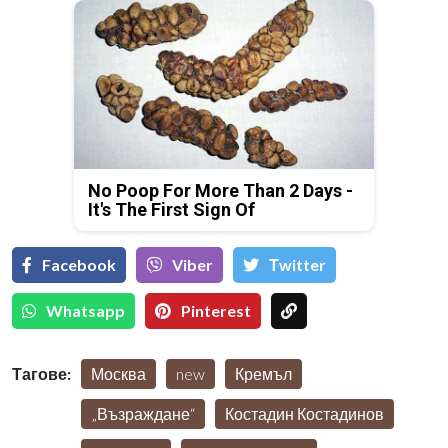
No Poop For More Than 2 Days -
It's The First Sign Of
Facebook
Viber
Тwitter
Whatsapp
Pinterest
Тагове:
Москва
new
Кремъл
„Възраждане“
Костадин Костадинов