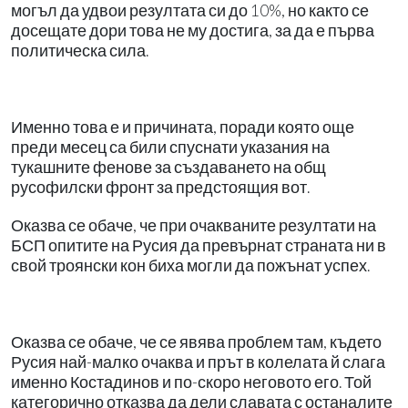
могъл да удвои резултата си до 10%, но както се
досещате дори това не му достига, за да е първа
политическа сила.
Именно това е и причината, поради която още
преди месец са били спуснати указания на
тукашните фенове за създаването на общ
русофилски фронт за предстоящия вот.
Оказва се обаче, че при очакваните резултати на
БСП опитите на Русия да превърнат страната ни в
свой троянски кон биха могли да пожънат успех.
Оказва се обаче, че се явява проблем там, където
Русия най-малко очаква и прът в колелата й слага
именно Костадинов и по-скоро неговото его. Той
категорично отказва да дели славата с останалите