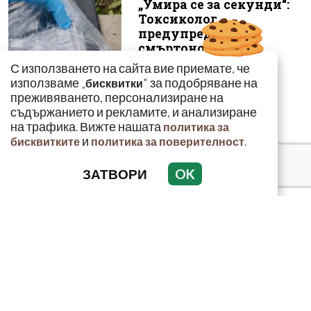
„Умира се за секунди“:
Токсиколог
предупреди за
смъртоносната
опасност...
С използването на сайта вие приемате, че
използваме „
" за подобряване на
бисквитки
преживяването, персонализиране на
съдържанието и рекламите, и анализиране
на трафика. Вижте нашата
политика за
и
.
бисквитките
политика за поверителност
ЗАТВОРИ
OK