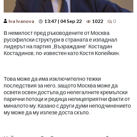
Iva Ivanova
13:47 | 04 Sep 22
1022
0
В немилост пред ръководените от Москва
русофилски структури в страната е изпаднал
лидерът на партия „Възраждане“ Костадин
Костадинов, по-известен като Костя Копейкин.
Това може да има изключително тежки
последствия за него, защото Москва може да
освети освен достъпа до нелегалните кремълски
парични потоци и редица нелицеприятни факти от
миналото му. Казано с други думи неподчинението
му може да му излезе доста скъпо.