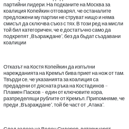
партийни лидери. На подканите на Москва за
коалиция Копейкин отговарял, че останалите
предложени му партии не струват нищо и няма
смисъл да сключва съюз с тях. В този ред на мисли
той бил категоричен, че е достатъчно само да
подкрепят „Възраждане“, без да бъдат създавани
коалиции
Отказът на Костя Копейкин да изпълни
нарежданията на Кремъл бива приет на нож от там.
Твърди се, че указанията за коалиция са
предадени от дясната ръка на Костадинов –
Пламен Пасков – един от ключовите хора,
разпределящи рублите от Кремъл. Припомняме, че
преди „Възраждане“, той бе част от „Атака“.
След залеза на Волен Сидеров, ветеринарят-