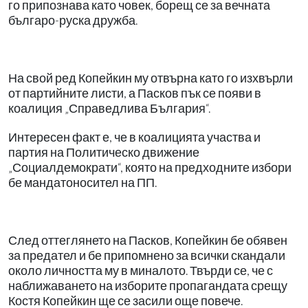
го припознава като човек, борещ се за вечната
българо-руска дружба.
На свой ред Копейкин му отвърна като го изхвърли
от партийните листи, а Пасков пък се появи в
коалиция „Справедлива България“.
Интересен факт е, че в коалицията участва и
партия на Политическо движение
„Социалдемократи“, която на предходните избори
бе мандатоносител на ПП.
След оттеглянето на Пасков, Копейкин бе обявен
за предател и бе припомнено за всички скандали
около личността му в миналото. Твърди се, че с
наближаването на изборите пропагандата срещу
Костя Копейкин ще се засили още повече.