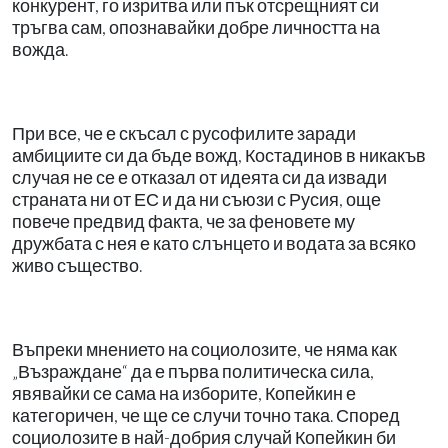
конкурент, го изритва или пък отсрещният си
тръгва сам, опознавайки добре личността на
вожда.
При все, че е скъсал с русофилите заради
амбициите си да бъде вожд, Костадинов в никакъв
случая не се е отказал от идеята си да извади
страната ни от ЕС и да ни съюзи с Русия, още
повече предвид факта, че за феновете му
дружбата с нея е като слънцето и водата за всяко
живо същество.
Въпреки мнението на социолозите, че няма как
„Възраждане“ да е първа политическа сила,
явявайки се сама на изборите, Копейкин е
категоричен, че ще се случи точно така. Според
социолозите в най-добрия случай Копейкин би