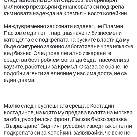
милионер прехвърли финансовата си подкрепа
към новата надежда на Кремъл – Костя Копейкин.
Междувременно запознати издават, че Пламен
Пасков е един от т. нар. „назначени бизнесмени“
като целта е с подкрепата на руските власти да му
бъде осигурено законно забогатяване чрез някакъв
вид бизнес. След това легално изкараните
средства без проблем могат да бъдат насочени за
каузите, работещи за Кремъл. Оказва се обаче, че
подобни агенти за влияние у нас има доста, не са
един-двама.
Малко след неуспешната среща с Костадин
Костадинов, на която му предава волята на Москва
за общ русофилски фронт, Пасков бързо зарязва
„Възраждане“. Видният русофил изведнъж оттегли
подкрепата си за Копейкин, заявявайки, че вече не