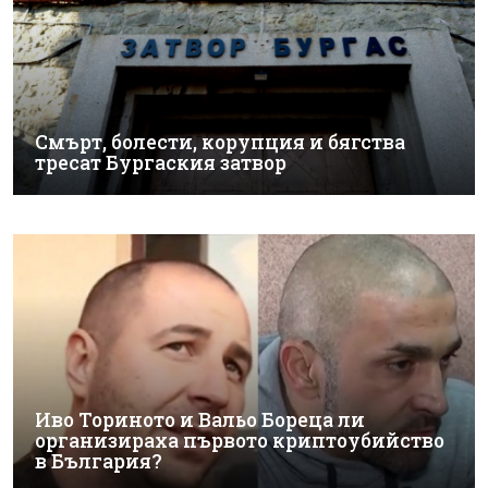
Смърт, болести, корупция и бягства
тресат Бургаския затвор
Иво Ториното и Вальо Бореца ли
организираха първото криптоубийство
в България?