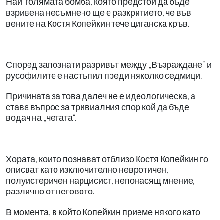
Най-голямата бомба, която предстои да бъде
взривена несъмнено ще е разкритието, че във
вените на Костя Копейкин тече циганска кръв.
Според запознати разривът между „Възраждане“ и
русофилите е настъпил преди няколко седмици.
Причината за това далеч не е идеологическа, а
става въпрос за тривиалния спор кой да бъде
водач на „четата“.
Хората, които познават отблизо Костя Копейкин го
описват като изключително невротичен,
полуистеричен нарцисист, непонасящ мнение,
различно от неговото.
В момента, в който Копейкин приеме някого като