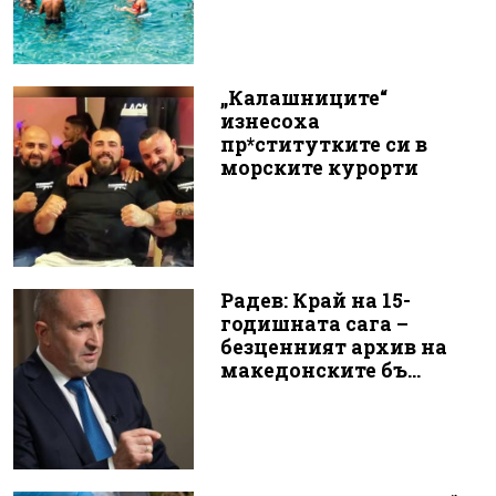
„Калашниците“
изнесоха
пр*ститутките си в
морските курорти
Радев: Край на 15-
годишната сага –
безценният архив на
македонските бъ...