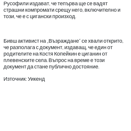
Русофили издават, че тепърва ще се вадят
страшни компромати срещу него, включително и
този, че е с цигански произход.
Бивш активист на „Възраждане“ се хвали открито,
че разполага с документ, издаващ, че един от
родителите на Костя Копейкин е циганин от
плевенските села. Въпрос на време е този
документ да стане публично достояние.
Източник: Уикенд