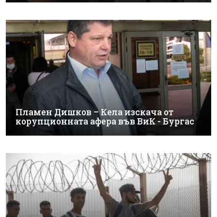
Пламен Дишков – Кела изскача от
корупционната афера във ВиК - Бургас