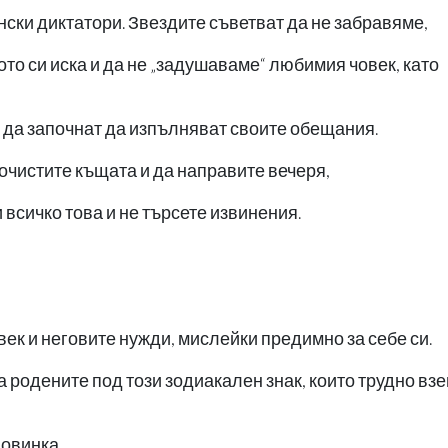
нски диктатори. Звездите съветват да не забравяме,
ото си иска и да не „задушаваме“ любимия човек, като
да започнат да изпълняват своите обещания.
почистите къщата и да направите вечеря,
 всичко това и не търсете извинения.
ек и неговите нужди, мислейки предимно за себе си.
а родените под този зодиакален знак, които трудно вз
ловинка,