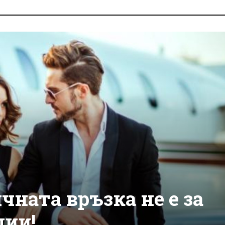
ната връзка не е за
дии!