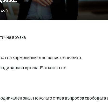
0
нтична връзка
дват на хармонични отношения с близките.
гради здрава връзка. Ето кои са те:
диакален знак. Но когато става въпрос за свободата 