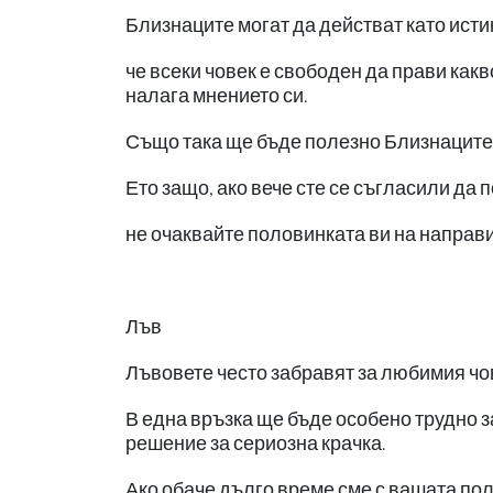
Близнаците могат да действат като исти
че всеки човек е свободен да прави какв
налага мнението си.
Също така ще бъде полезно Близнаците 
Ето защо, ако вече сте се съгласили да 
не очаквайте половинката ви на направи
Лъв
Лъвовете често забравят за любимия чов
В една връзка ще бъде особено трудно з
решение за сериозна крачка.
Ако обаче дълго време сме с вашата по