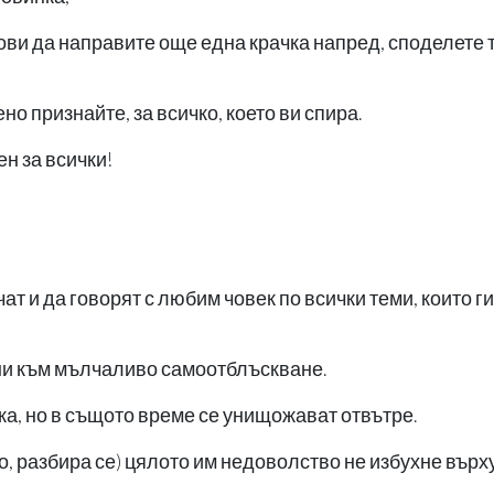
тови да направите още една крачка напред, споделете 
но признайте, за всичко, което ви спира.
н за всички!
т и да говорят с любим човек по всички теми, които ги
ни към мълчаливо самоотблъскване.
лка, но в същото време се унищожават отвътре.
о, разбира се) цялото им недоволство не избухне върх