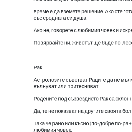
време е да вземете решение. Ако сте го
със сродната си душа.
Ако не, говорете с любимия човек и искре
Повярвайте ни, животът ще бъде по-лесе
Рак
Астролозите съветват Раците да не мълча
вълнуват или притесняват.
Родените под съзвездието Рак са склон
Да, те не показват на другите своята бо
Така че рано или късно (по-добре по-ран
любимия човек,