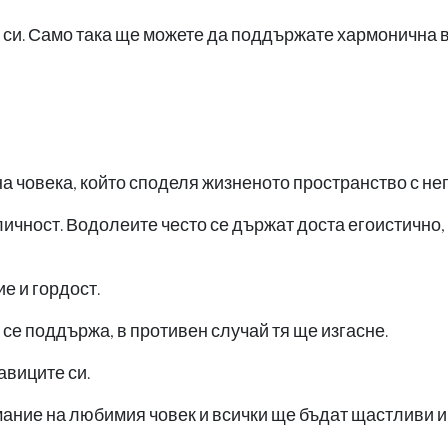
е си. Само така ще можете да поддържате хармонична 
 човека, който споделя жизненото пространство с нег
личност. Водолеите често се държат доста егоистично,
е и гордост.
се поддържа, в противен случай тя ще изгасне.
авиците си.
мание на любимия човек и всички ще бъдат щастливи и