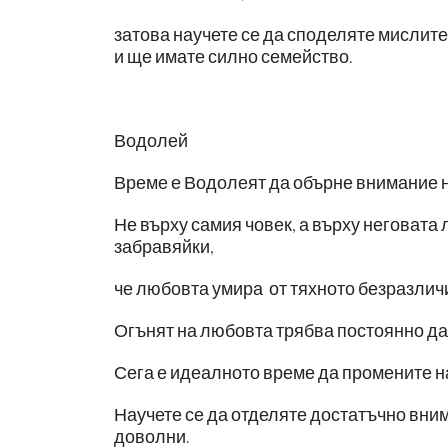
затова научете се да споделяте мислит
и ще имате силно семейство.
Водолей
Време е Водолеят да обърне внимание на
Не върху самия човек, а върху неговата 
забравяйки,
че любовта умира от тяхното безразличи
Огънят на любовта трябва постоянно да 
Сега е идеалното време да промените н
Научете се да отделяте достатъчно вни
доволни.