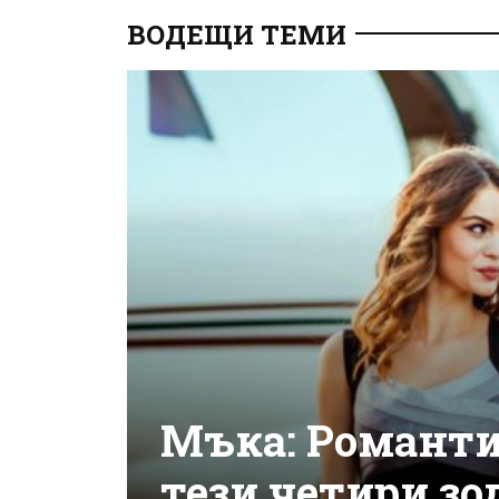
ВОДЕЩИ ТЕМИ
Мъка: Романтич
тези четири зо