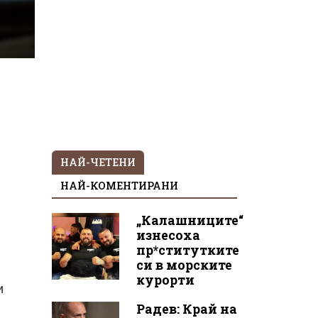
НАЙ-ЧЕТЕНИ
НАЙ-КОМЕНТИРАНИ
„Калашниците“
изнесоха
пр*ститутките
си в морските
курорти
и
Радев: Край на