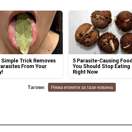
 Simple Trick Removes
5 Parasite-Causing Foo
Parasites From Your
You Should Stop Eating
y!
Right Now
Тагове:
Няма етикети за тази новина