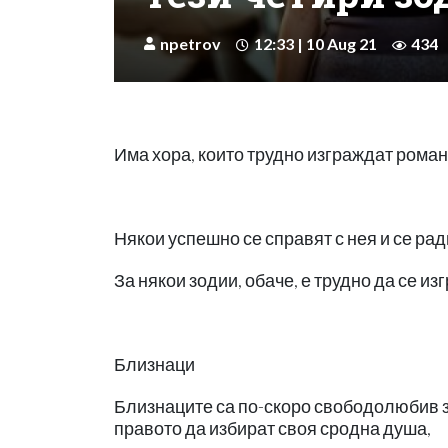
npetrov
12:33 | 10 Aug 21
434
Има хора, които трудно изграждат рома
Някои успешно се справят с нея и се ра
За някои зодии, обаче, е трудно да се из
Близнаци
Близнаците са по-скоро свободолюбив зо
правото да избират своя сродна душа,