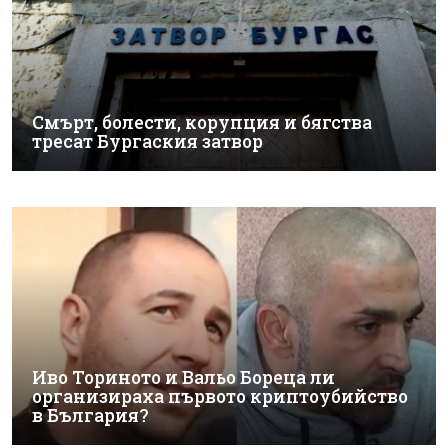
Смърт, болести, корупция и бягства
тресат Бургаския затвор
Иво Ториното и Вальо Бореца ли
организираха първото криптоубийство
в България?