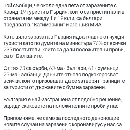
Той съобщи, че около една пета от заразените с
Ковид-19 туристи в Гърция, които са пристигнали в
страната им между 1 и 19 юли, са българи,
предават в. "Катимерини" и агенция МИА.
Като цяло заразата в Гърция идва главно от чужди
туристи като по думите на министъра 76% от всички
295 посетители, които са дали положителни проби,
са от Балканите.
От тях 78 са сърби, 63-ма - българи, 61 - румънци,
23-ма - албанци. Данните отново подкокоросват
всички, които призовават да се затворят границите
за туристи от държавите с бум на заразени.
България е най-застрашена от подобно решение,
заради скоковете на положителните проби у нас.
Припомняме, че само за последното денонощие
новите случаи на заразени с коронавирус у нас са