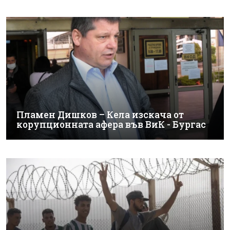
Пламен Дишков – Кела изскача от
корупционната афера във ВиК - Бургас