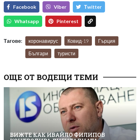
Facebook
Viber
Тwitter
Whatsapp
Pinterest
Тагове:
коронавирус
Ковид-19
Гърция
Българи
туристи
ОЩЕ ОТ ВОДЕЩИ ТЕМИ
ВИЖТЕ КАК ИВАЙЛО ФИЛИПОВ