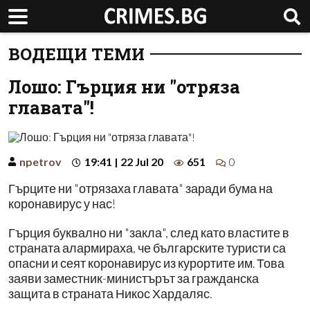
ВОДЕЩИ ТЕМИ
Лошо: Гърция ни "отряза
главата"!
npetrov
19:41 | 22 Jul 20
651
0
Гърците ни "отрязаха главата" заради бума на
коронавирус у нас!
Гърция буквално ни "закла", след като властите в
страната алармираха, че българските туристи са
опасни и сеят коронавирус из курортите им. Това
заяви заместник-министърът за гражданска
защита в страната Никос Хардаляс.