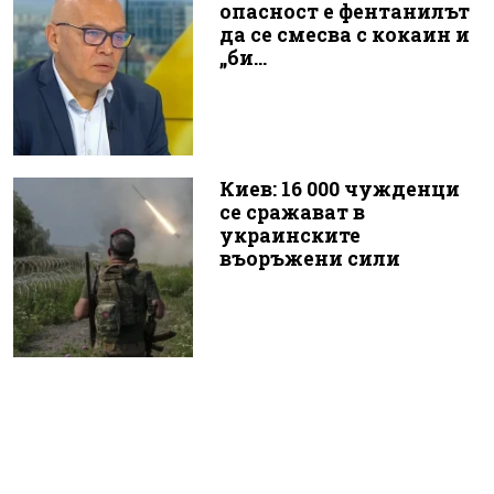
опасност е фентанилът
да се смесва с кокаин и
„би...
Киев: 16 000 чужденци
се сражават в
украинските
въоръжени сили