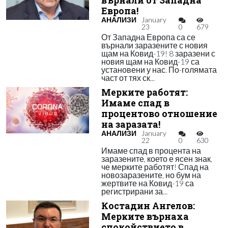
върнали от Западна
Европа!
АНАЛИЗИ
January
23
0
679
От Западна Европа са се
върнали заразените с новия
щам на Ковид-19! 8 заразени с
новия щам на Ковид-19 са
установени у нас. По-голямата
част от тях ск...
Мерките работят:
Имаме спад в
процентово отношение
на заразата!
АНАЛИЗИ
January
22
0
630
Имаме спад в процента на
заразените, което е ясен знак,
че мерките работят! Спад на
новозаразените, но бум на
жертвите на Ковид-19 са
регистрирани за...
Костадин Ангелов:
Мерките върнаха
спокойствието в