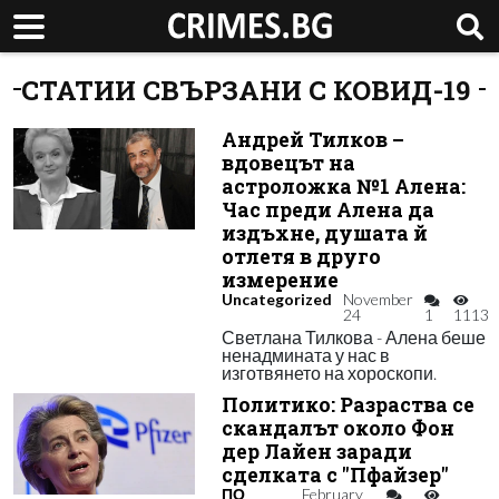
СТАТИИ СВЪРЗАНИ С КОВИД-19
Андрей Тилков –
вдовецът на
астроложка №1 Алена:
Час преди Алена да
издъхне, душата й
отлетя в друго
измерение
Uncategorized
November
24
1
1113
Светлана Тилкова - Алена беше
ненадмината у нас в
изготвянето на хороскопи.
Политико: Разраства се
скандалът около Фон
дер Лайен заради
сделката с "Пфайзер"
ПО
February