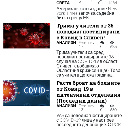
СВЕТА
15
0
1484
Американското издание New
York Times започва съдебна
битка срещу ЕК
Трима учители от 36
новодиагностицирани
с Ковид в Сливен!
АНАЛИЗИ
February
17
0
686
Трима учители са сред
новодиагностицираните 36
случая на COVID-19 в област
Сливен, съобщиха от
Областния кризисен щаб. Това
са учител в детска градина...
Расте броят на болните
от Ковид-19 в
интензивни отделения
(Последни данни)
АНАЛИЗИ
February
13
0
630
966 са новодиагностицираните
с COVID-19 лица у нас през
последното денонощие. С PCR