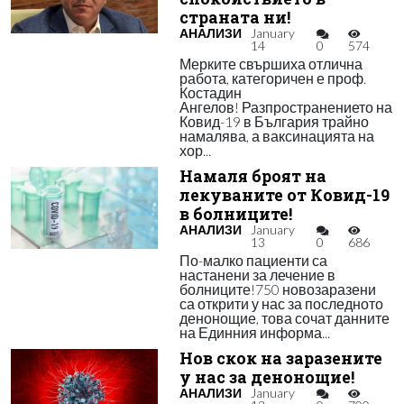
страната ни!
АНАЛИЗИ
January
14
0
574
Мерките свършиха отлична
работа, категоричен е проф.
Костадин
Ангелов! Разпространението на
Ковид-19 в България трайно
намалява, а ваксинацията на
хор...
Намаля броят на
лекуваните от Ковид-19
в болниците!
АНАЛИЗИ
January
13
0
686
По-малко пациенти са
настанени за лечение в
болниците!750 новозаразени
са открити у нас за последното
денонощие, това сочат данните
на Единния информа...
Нов скок на заразените
у нас за денонощие!
АНАЛИЗИ
January