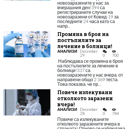
новозаразените у нас за
вчерашния ден!394 са
регистрираните случаи на
новозаразени от Ковид-19 за
последните 24 часа като са
напр...
Промяна в броя на
постъпилите за
лечение в болници!
АНАЛИЗИ
December
29
0
700
Наблюдава се промяна в броя
на постъпилите за лечение в
болници!337 са
новозаразените у нас вчера, от
направени общо 2 369 теста.
Това показва, че пр...
Повече излекувани
отколкото заразени
вчера!
АНАЛИЗИ
December
28
0
784
Повече са излекуваните
отколкото заразените вчера в
страната! Отново се наблюдава