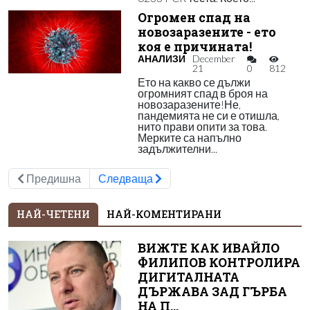
Огромен спад на
новозаразените - ето
коя е причината!
АНАЛИЗИ
December
21
0
812
Ето на какво се дължи
огромният спад в броя на
новозаразените!Не,
пандемията не си е отишла,
нито прави опити за това.
Мерките са напълно
задължителни...
Предишна
Следваща
НАЙ-ЧЕТЕНИ
НАЙ-КОМЕНТИРАНИ
ВИЖТЕ КАК ИВАЙЛО
ФИЛИПОВ КОНТРОЛИРА
ДИГИТАЛНАТА
ДЪРЖАВА ЗАД ГЪРБА
НА П...