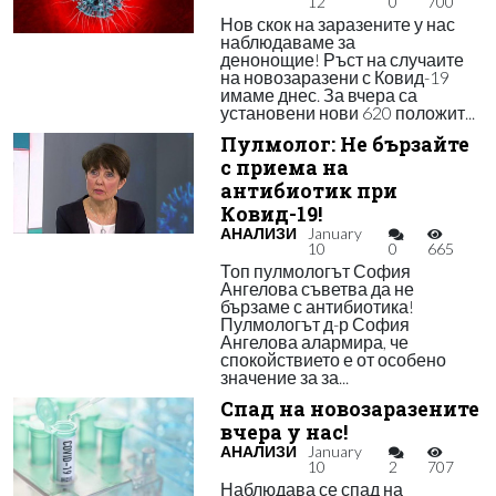
12
0
700
Нов скок на заразените у нас
наблюдаваме за
денонощие! Ръст на случаите
на новозаразени с Ковид-19
имаме днес. За вчера са
установени нови 620 положит...
Пулмолог: Не бързайте
с приема на
антибиотик при
Ковид-19!
АНАЛИЗИ
January
10
0
665
Топ пулмологът София
Ангелова съветва да не
бързаме с антибиотика!
Пулмологът д-р София
Ангелова алармира, че
спокойствието е от особено
значение за за...
Спад на новозаразените
вчера у нас!
АНАЛИЗИ
January
10
2
707
Наблюдава се спад на