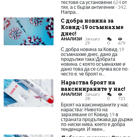
тестове са установени 624 от
тях, а с бързи антигенни - 342.
Напра...
С добра новина за
Ковид-19 осъмнахме
днес!
АНАЛИЗИ
January
29
0
679
С добра новина за Ковид-19
осъмнахме днес, дано да
продължи така!Добрата
новина, с която осъмнахме и
дано това да се случва все по-
често е, че броят н...
Нараства броят на
ваксинираните у нас!
АНАЛИЗИ
January
28
0
721
Броят на ваксинираните у нас
нараства! Нивото на
заразяване от Ковид-19 в
страната продължава да държи
по-ниски нива, което е добра
тенденция. И явен...