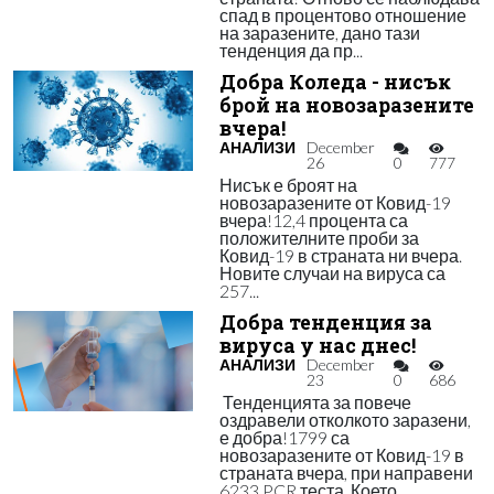
спад в процентово отношение
на заразените, дано тази
тенденция да пр...
Добра Коледа - нисък
брой на новозаразените
вчера!
АНАЛИЗИ
December
26
0
777
Нисък е броят на
новозаразените от Ковид-19
вчера!12,4 процента са
положителните проби за
Ковид-19 в страната ни вчера.
Новите случаи на вируса са
257...
Добра тенденция за
вируса у нас днес!
АНАЛИЗИ
December
23
0
686
Тенденцията за повече
оздравели отколкото заразени,
е добра!1799 са
новозаразените от Ковид-19 в
страната вчера, при направени
6233 PCR теста. Което...