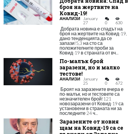
Добрата новина: Спад в
броя на жертвите на
Ковид-19!
АНАЛИЗИ
January
27
0
630
Добрата новина е спадът на
броя на жертвите на Ковид-19,
дано тенденцията да се
запази!5,3 на сто са
положителните проби за
Ковид-19 в страната от вч...
По-малък брой
заразени, но и малко
тестове!
АНАЛИЗИ
January
25
0
672
Броят на заразените вчера е
по-малък, но и тестовете са
незначителен брой!121
новозаразени от Ковид-19 са
установени в страната ни за
последните 24 ч...
Заразените от новия
щам на Ковид-19 са се