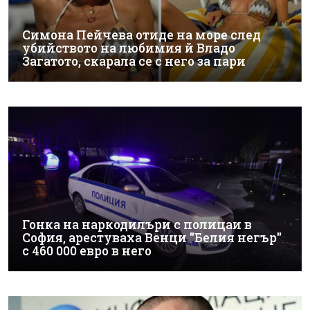
Симона Пейчева отиде на море след
убийството на любимия й Владо
Загатото, скарала се с него за пари
Гонка на наркодилъри с полицаи в
София, арестуваха Венци "Белия негър"
с 460 000 евро в него