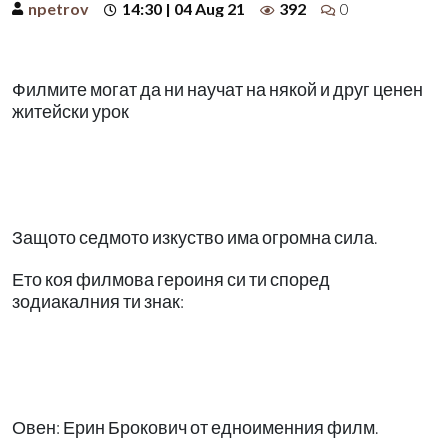
npetrov
14:30 | 04 Aug 21
392
0
Филмите могат да ни научат на някой и друг ценен
житейски урок
Защото седмото изкуство има огромна сила.
Ето коя филмова героиня си ти според
зодиакалния ти знак:
Овен: Ерин Брокович от едноименния филм.