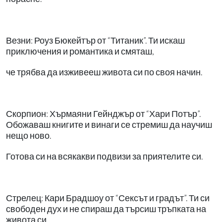
Везни: Роуз Бюкейтър от “Титаник”. Ти искаш
приключения и романтика и смяташ,
че трябва да изживееш живота си по своя начин.
Скорпион: Хърмаяни Гейнджър от “Хари Потър”.
Обожаваш книгите и винаги се стремиш да научиш
нещо ново.
Готова си на всякакви подвизи за приятелите си.
Стрелец: Кари Брадшоу от “Сексът и градът”. Ти си
свободен дух и не спираш да търсиш тръпката на
живота си.