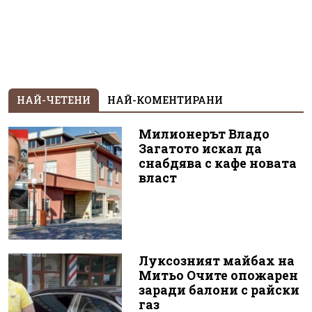
НАЙ-ЧЕТЕНИ
НАЙ-КОМЕНТИРАНИ
Милионерът Владо
Загатото искал да
снабдява с кафе новата
власт
Луксозният майбах на
Митьо Очите опожарен
заради балони с райски
газ