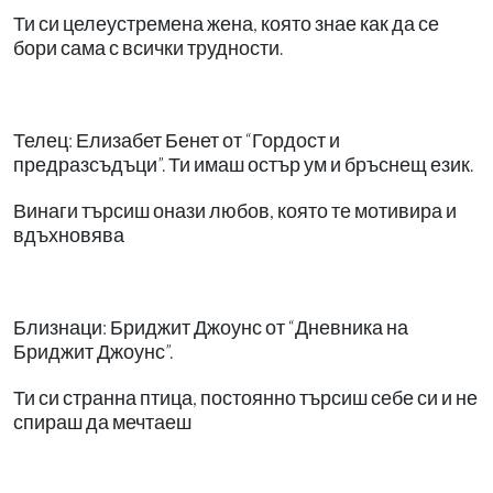
Ти си целеустремена жена, която знае как да се
бори сама с всички трудности.
Телец: Елизабет Бенет от “Гордост и
предразсъдъци”. Ти имаш остър ум и бръснещ език.
Винаги търсиш онази любов, която те мотивира и
вдъхновява
Близнаци: Бриджит Джоунс от “Дневника на
Бриджит Джоунс”.
Ти си странна птица, постоянно търсиш себе си и не
спираш да мечтаеш