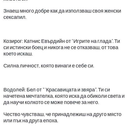
Знаеш много добре как да използваш своя женски
сексапил.
Козирог: Катнис Евърдийн от “Игрите на глада”. Ти
си истински боец и никога не се отказваш, от това
което искаш.
Силна личност, която винаги е себе си.
Водолей: Бел от "'Красавицата и звяра". Ти си
начетена мечтателка, която иска да обиколи света и
да научи колкото се може повече за него.
Чество чувстваш, че принадлежиш на друго място
или пък на друга епоха.