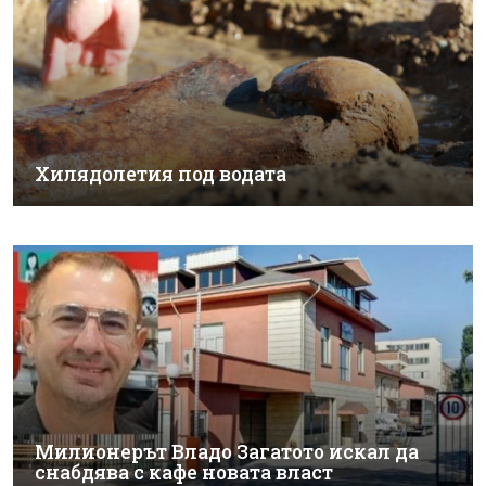
Хилядолетия под водата
Милионерът Владо Загатото искал да
снабдява с кафе новата власт