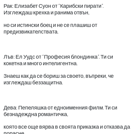
Рак: Елизабет Суон от “Карибски пирати”.
Изглеждаш крехка и ранима отвън,
но си истински боец и не се плашиш от
предизвикателствата.
Лъв: Ел Уудс от “Професия блондинка”. Ти си
кокетна и много интелигентна.
Знаеш как да се бориш за своето, въпреки, че
изглеждаш беззащитна.
Дева: Пепеляшка от едноименния филм. Ти си
безнадеждна романтичка,
която все още вярва в своята приказка и отказва да
порасне.