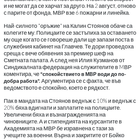
и не могат да се харчат за друго. На 2 август, отново
с парите от фонда, МВР взе 6 пожарни и линейка.
Най-силното "оръжие" на Калин Стоянов обаче са
колегите му. Полицаите се застъпиха за оставането
му още когато се говореше дали ще запази поста в
служебния кабинет на Главчев. Те дори проведоха
среща с вече обявения за премиер шеф на
Сметната палата. А след нея Илия Кузманов от
Синдикалната федерация на служителите в MВР
коментира, че
"спокойствието в МВР води до по-
Аргументира се с факта, че във
добра работа".
ведомството е спокойно, което е рядкост.
Пак в мандата на Стоянов веднъж с 10% и веднъж с
20% бяха вдигнати и заплатите на полицаите.
Увеличени бяха и възнагражденията на
чиновниците. А и стипендията на курсантите в
Академията на МВР бе изравнена с тази за
учещите за военни. Върна и закритите от Бойко