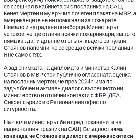
се срещнал в кабинета си с посланика на САЩ
Кенет Мертен и му връчил почетен плакет на МВР, а
американците не ни помогнали за пожарите.
Нямало и наградени огнеборци. Министърът
успокои, че ще отличи всички пожарникари, защото
няма как да ги дръпне от огъня, където са нужни.
Стоянов напомни, че се среща с всички посланици
и не само с тях.
А зад снимката на дипломата и министър Калин
Стоянов в МВР стои публично огласената оценка
на посланик Мертен, че през 2024 г. има по-
задълбочен и активен диалог с вътрешното ни
министерство и отлични контакти с ФБР, ДЕА,
Сикрет сървис и с Регионалния офис по
сигурността.
На 4 юли министърът бе и сред поканените на
националния празник на САЩ. Всъщност
няма
изненада, че Стоянов е в диалог с американските си