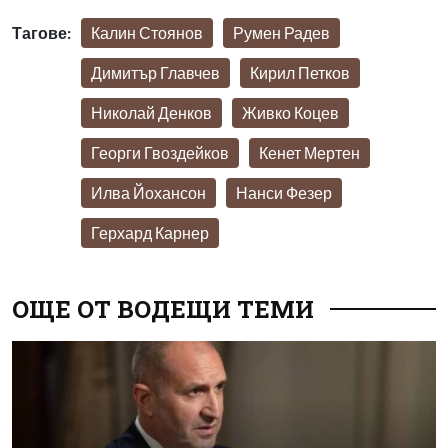
Тагове:
Калин Стоянов
Румен Радев
Димитър Главчев
Кирил Петков
Николай Денков
Живко Коцев
Георги Гвоздейков
Кенет Мертен
Илва Йохансон
Нанси Фезер
Герхард Карнер
ОЩЕ ОТ ВОДЕЩИ ТЕМИ