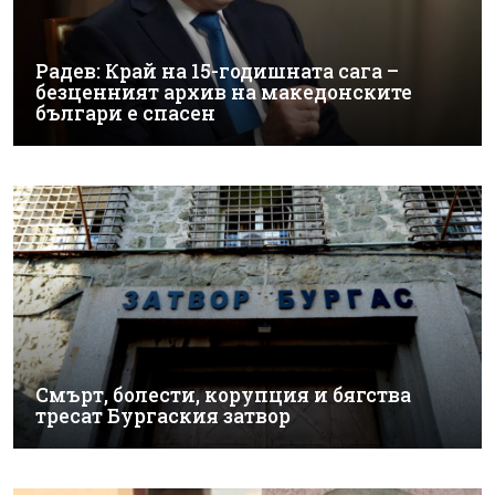
Радев: Край на 15-годишната сага –
безценният архив на македонските
българи е спасен
Смърт, болести, корупция и бягства
тресат Бургаския затвор