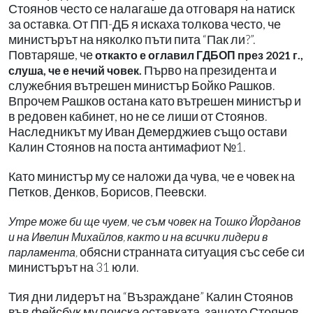
Стоянов често се налагаше да отговаря на натиск
за оставка. От ПП-ДБ я искаха толкова често, че
министърът на няколко пъти пита “Пак ли?”.
Повтаряше, че
откакто е оглавил ГДБОП през 2021 г.,
Първо на президента и
слуша, че е нечий човек.
служебния вътрешен министър Бойко Рашков.
Впрочем Рашков остана като вътрешен министър и
в редовен кабинет, но не се лиши от Стоянов.
Наследникът му Иван Демерджиев също остави
Калин Стоянов на поста антимафиот №1.
Като министър му се наложи да чува, че е човек на
Петков, Денков, Борисов, Пеевски.
Утре може би ще чуем, че съм човек на Тошко Йорданов
и на Ивелин Михайлов, както и на всички лидери в
обясни странната ситуация със себе си
парламента,
министърът на 31 юли.
Тия дни лидерът на “Възраждане” Калин Стоянов
във фейсбук му поиска оставката, защото Стоянов