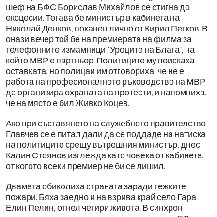
шеф на БФС Борислав Михайлов се стигна до
ексцесии. Тогава бе министър в кабинета на
Николай Денков, поканен лично от Кирил Петков. В
онази вечер той бе на премиерата на филма за
телефонните измамници “Уроците на Блага”, на
който МВР е партньор. Политиците му поискаха
оставката, но полицаи им отговориха, че не е
работа на професионалното ръководство на МВР
да организира охраната на протести, и напомниха,
че на място е бил Живко Коцев.
Ако при съставянето на служебното правителство
Главчев се е питал дали да се поддаде на натиска
на политиците срещу вътрешния министър, днес
Калин Стоянов изглежда като човека от кабинета,
от когото всеки премиер не би се лишил.
Двамата обиколиха страната заради тежките
пожари. Бяха заедно и на взрива край село Гара
Елин Пелин, отнел четири живота. В синхрон