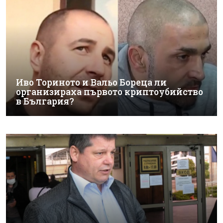
Иво Ториното и Вальо Бореца ли
организираха първото криптоубийство
в България?