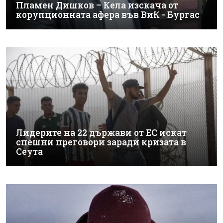
Пламен Дишков – Кела изскача от
корупционната афера във ВиК - Бургас
Лидерите на 22 държави от ЕС искат
спешни преговори заради кризата в
Сеута