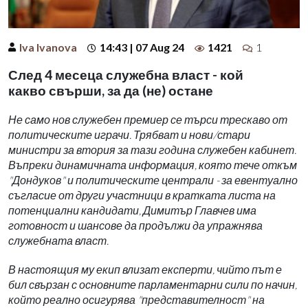
Iva Ivanova
14:43 | 07 Aug 24
1421
1
След 4 месеца служебна власт - кой
какво свърши, за да (не) остане
Не само нов служебен премиер се търси трескаво от
политическите играчи. Трябват и нови/стари
министри за втория за тази година служебен кабинет.
Въпреки динамичната информация, която тече откъм
"Дондуков" и политическите централи - за евентуално
съгласие от други участници в кратката листа на
потенциални кандидати, Димитър Главчев има
готовност и шансове да продължи да упражнява
служебната власт.
В настоящия му екип влизат експерти, чийто път е
бил свързан с основните парламентарни сили по начин,
който реално осигурява "представителност" на