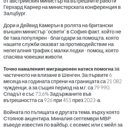
от австрийския министър на вътрешните работи
Герхард Карнер на министерската конференция в
Залцбург.
Дори и Дейвид Камерън в ролята на британски
външен министър “освети” в София факт, който не
бе така популярен - благодари за помощта, която
нашите служби оказват за противодействие на
нелегалния трафик с малки лодки - помощ, която
спасява човешки животи.
за
Точно намаленият миграционен натиск помогна
частичното ни влизане в Шенген. За първите 6
месеца на годината спрени на границата са 21 082
чужденци, а за същия период на м.г. са 79 990.
Спадът е със 73,6% Задържаните във
вътрешността са 926 при 451 през 2023-а.
Войната по пътищата е другата тема, върху която
Стоянов акцентира. Миналия септември МВР
въведе известия по вайбър, с есемес или с мейл за