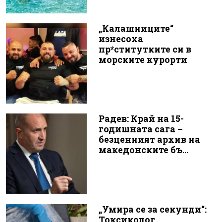
„Калашниците“
изнесоха
пр*ститутките си в
морските курорти
Радев: Край на 15-
годишната сага –
безценният архив на
македонските бъ...
„Умира се за секунди“:
Токсиколог