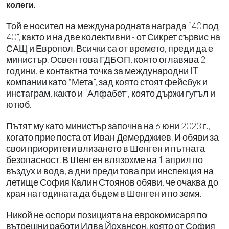
колеги.
Той е носител на международната награда “40 под
40”, както и на две колективни - от Сикрет сървис на
САЩ и Европол. Всички са от времето, преди да е
министър. Освен това ГДБОП, която оглавява 2
години, е контактна точка за международни IT
компании като “Мета”, зад която стоят фейсбук и
инстаграм, както и “Алфабет”, която държи гугъл и
ютюб.
Пътят му като министър започна на 6 юни 2023 г.,
когато прие поста от Иван Демерджиев. И обяви за
свои приоритети влизането в Шенген и пътната
безопасност. В Шенген влязохме на 1 април по
въздух и вода, а дни преди това при инспекция на
летище София Калин Стоянов обяви, че очаква до
края на годината да бъдем в Шенген и по земя.
Никой не оспори позицията на еврокомисаря по
вътрешни работи Илва Йохансон, която от София