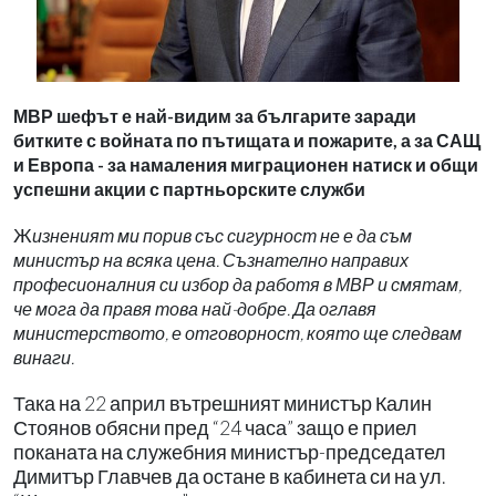
МВР шефът е най-видим за българите заради
битките с войната по пътищата и пожарите, а за САЩ
и Европа - за намаления миграционен натиск и общи
успешни акции с партньорските служби
Ж
изненият ми порив със сигурност не е да съм
министър на всяка цена. Съзнателно направих
професионалния си избор да работя в МВР и смятам,
че мога да правя това най-добре. Да оглавя
министерството, е отговорност, която ще следвам
винаги.
Така на 22 април вътрешният министър Калин
Стоянов обясни пред “24 часа” защо е приел
поканата на служебния министър-председател
Димитър Главчев да остане в кабинета си на ул.