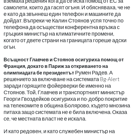
вземаха решения кога да се иска помощ от ЕС за
самолети, които да гасят огъня. И обясняваха, че не
е като да звъннеш един телефон и машините да
дойдат. Въпреки че Калин Стоянов успя точно по
телефона да осъществи конферентна връзка с
гръцкия министър на климатичните промени,
когато от двете страни на границата гореше адски
огън.
Всъщност Главчев и Стоянов осигуриха помощ от
Франция, докато в Париж за откриването на
Румен Радев. А
олимпиадата бе президентът
решението за включване на системата Bg-Alert
заради горящите фойерверки бе именно на
Стоянов. Той, Главчев и транспортният министър
Георги Гвоздейков осигуриха и по-добро покритие
на телекомите в община Болярово, където мнозина
питаха защо системата не е била включена. Оказа
се, че местната власт не е искала.
И като редовен, и като служебен министър на