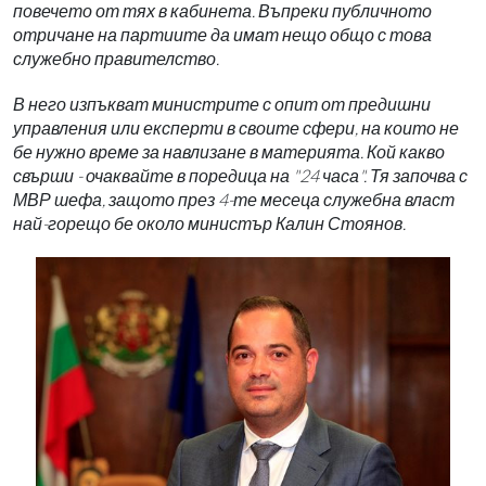
повечето от тях в кабинета. Въпреки публичното
отричане на партиите да имат нещо общо с това
служебно правителство.
В него изпъкват министрите с опит от предишни
управления или експерти в своите сфери, на които не
бе нужно време за навлизане в материята. Кой какво
свърши - очаквайте в поредица на "24 часа". Тя започва с
МВР шефа, защото през 4-те месеца служебна власт
най-горещо бе около министър Калин Стоянов.