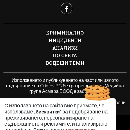
КРИМИНАЛНО
ИНЦИДЕНТИ
АНАЛИЗИ
ПО СВЕТА
ВОДЕЩИ ТЕМИ
Използването и публикуването на част или цялото
съдържание на Crimes.BG без разрешение на Медийна
група Асмара ЕООД е забранено.
© 2010 - 2026 | Crimes.BG. Всички права запазени.
С използването на сайта вие приемате, че
използваме „
" за подобряване на
бисквитки
преживяването, персонализиране на
РЕКЛАМА
съдържанието и рекламите, и анализиране
КОНТАКТИ
на трафика. Вижте нашата
политика за