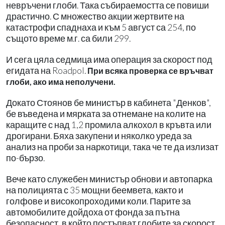
невръчени глоби. Така събираемостта се повиши
драстично. С множество акции жертвите на
катастрофи спаднаха и към 5 август са 254, по
същото време м.г. са били 299.
И сега цяла седмица има операция за скорост под
егидата на Roadpol.
При всяка проверка се връчват
глоби, ако има неполучени.
Докато Стоянов бе министър в кабинета "Денков",
бе въведена и мярката за отнемане на колите на
каращите с над 1,2 промила алкохол в кръвта или
дрогирани. Бяха закупени и няколко уреда за
анализ на проби за наркотици, така че те да излизат
по-бързо.
Вече като служебен министър обнови и автопарка
на полицията с 35 мощни беемвета, както и
голфове и високопроходими коли. Парите за
автомобилите дойдоха от фонда за пътна
безопасност, в който постъпват глобите за скорост