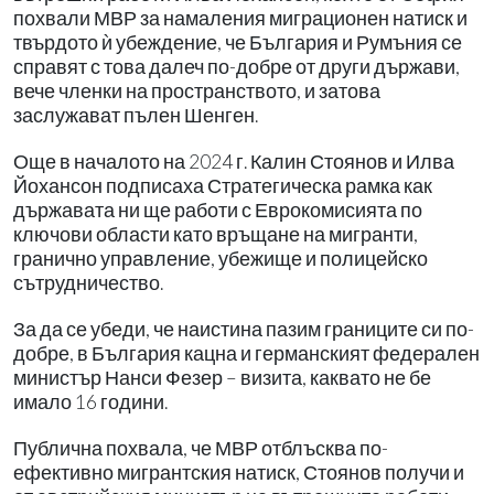
похвали МВР за намаления миграционен натиск и
твърдото ѝ убеждение, че България и Румъния се
справят с това далеч по-добре от други държави,
вече членки на пространството, и затова
заслужават пълен Шенген.
Още в началото на 2024 г. Калин Стоянов и Илва
Йохансон подписаха Стратегическа рамка как
държавата ни ще работи с Еврокомисията по
ключови области като връщане на мигранти,
гранично управление, убежище и полицейско
сътрудничество.
За да се убеди, че наистина пазим границите си по-
добре, в България кацна и германският федерален
министър Нанси Фезер – визита, каквато не бе
имало 16 години.
Публична похвала, че МВР отблъсква по-
ефективно мигрантския натиск, Стоянов получи и