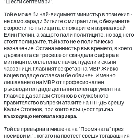
“Шести септември”.
Той е може би най-видимият министър в този екип -
не само заради битките с мигрантите, с безумните
скорости по пътищата, с пожарите и взрива край
Елин Пелин, а защото пали политиците, но зад него
стоят полицаите, тъй като не е политическо
назначение. Остана министър във времето, в което
държавата се тресеше от скандала с афера в
митниците, оплетена с пачки, пудели и скъпи
часовници. Главният секретар на МВР Живко
Коцев подаде оставка и бе обвинен. Именно
лишаването на МВР от професионален
ръководител даде допълнителен аргумент на
Главчев да запази Стоянов в служебното
правителство въпреки атаките на ПП-ДБ срещу
Калин Стоянов, при които всъщност
тръгна
възходящо неговата кариера.
ой се превърна в мишена на “Промяната” през
Т
ноември м.г., когато на протест срещу тогавашния