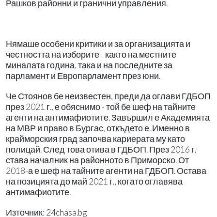
Рашков районни и гранични управления.
Нямаше особени критики и за организацията и
честността на изборите - както на местните
миналата година, така и на последните за
парламент и Европарламент през юни.
Че Стоянов бе неизвестен, преди да оглави ГДБОП
през 2021 г., е обяснимо - той бе шеф на тайните
агенти на антимафиотите. Завършил е Академията
на МВР и право в Бургас, откъдето е. Именно в
крайморския град започва кариерата му като
полицай. След това отива в ГДБОП. През 2016 г.
става началник на районното в Приморско. От
2018-а е шеф на тайните агенти на ГДБОП. Остава
на позицията до май 2021 г., когато оглавява
антимафиотите.
Източник: 24chasa.bg