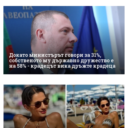
Докато министърът говори за 31%,
собственото му държавно дружество е
на 58% - крадецът вика дръжте крадеца