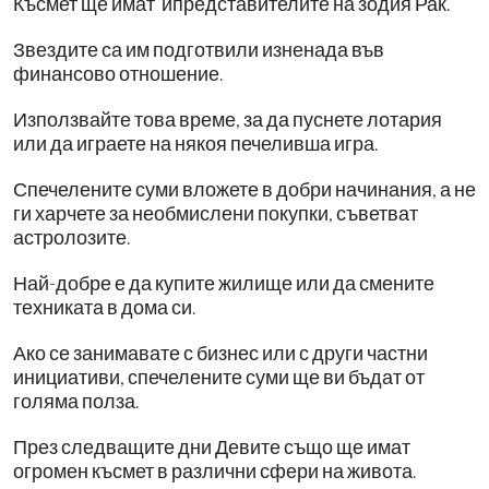
Късмет ще имат ипредставителите на зодия Рак.
Звездите са им подготвили изненада във
финансово отношение.
Използвайте това време, за да пуснете лотария
или да играете на някоя печеливша игра.
Спечелените суми вложете в добри начинания, а не
ги харчете за необмислени покупки, съветват
астролозите.
Най-добре е да купите жилище или да смените
техниката в дома си.
Ако се занимавате с бизнес или с други частни
инициативи, спечелените суми ще ви бъдат от
голяма полза.
През следващите дни Девите също ще имат
огромен късмет в различни сфери на живота.