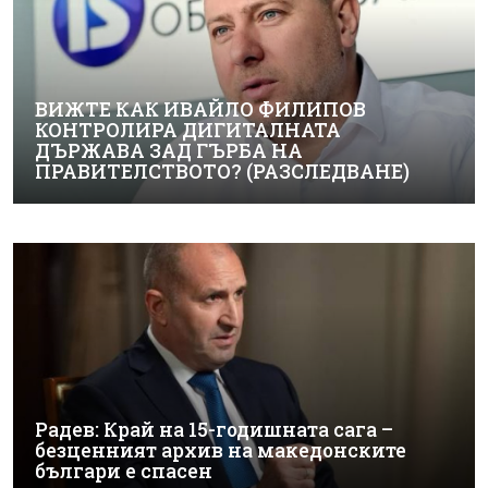
ВИЖТЕ КАК ИВАЙЛО ФИЛИПОВ
КОНТРОЛИРА ДИГИТАЛНАТА
ДЪРЖАВА ЗАД ГЪРБА НА
ПРАВИТЕЛСТВОТО? (РАЗСЛЕДВАНЕ)
Радев: Край на 15-годишната сага –
безценният архив на македонските
българи е спасен