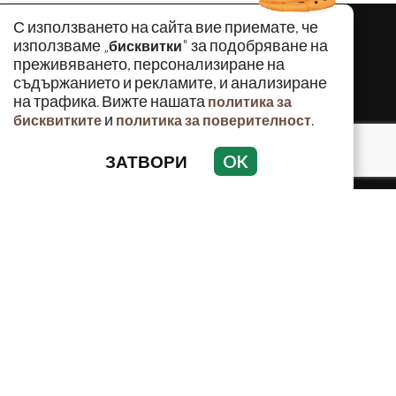
С използването на сайта вие приемате, че
използваме „
" за подобряване на
бисквитки
преживяването, персонализиране на
съдържанието и рекламите, и анализиране
на трафика. Вижте нашата
политика за
и
.
бисквитките
политика за поверителност
ЗАТВОРИ
OK
КРИМИНАЛНО
ИНЦИДЕНТИ
АНАЛИЗИ
ПО СВЕТА
ВОДЕЩИ ТЕМИ
Използването и публикуването на част или цялото
съдържание на Crimes.BG без разрешение на Медийна
група Асмара ЕООД е забранено.