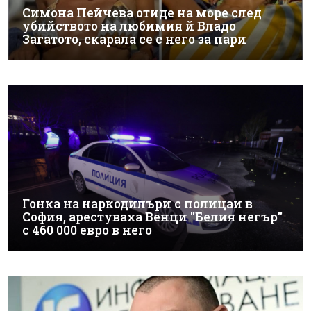
Симона Пейчева отиде на море след
убийството на любимия й Владо
Загатото, скарала се с него за пари
Гонка на наркодилъри с полицаи в
София, арестуваха Венци "Белия негър"
с 460 000 евро в него