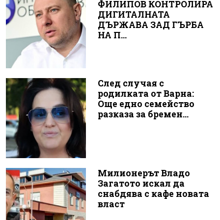
ФИЛИПОВ КОНТРОЛИРА
ДИГИТАЛНАТА
ДЪРЖАВА ЗАД ГЪРБА
НА П...
След случая с
родилката от Варна:
Още едно семейство
разказа за бремен...
Милионерът Владо
Загатото искал да
снабдява с кафе новата
власт