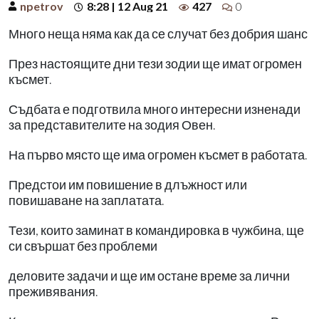
npetrov
8:28 | 12 Aug 21
427
0
Много неща няма как да се случат без добрия шанс
През настоящите дни тези зодии ще имат огромен
късмет.
Съдбата е подготвила много интересни изненади
за представителите на зодия Овен.
На първо място ще има огромен късмет в работата.
Предстои им повишение в длъжност или
повишаване на заплатата.
Тези, които заминат в командировка в чужбина, ще
си свършат без проблеми
деловите задачи и ще им остане време за лични
преживявания.