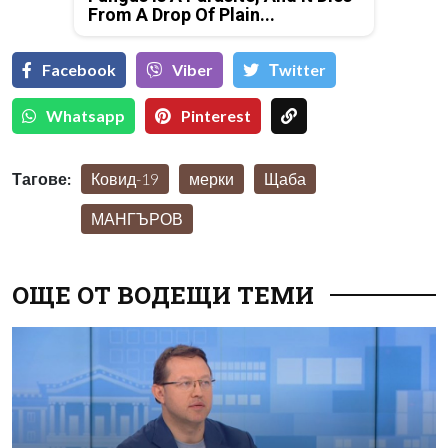
From A Drop Of Plain...
Facebook
Viber
Тwitter
Whatsapp
Pinterest
Тагове:
Ковид-19
мерки
Щаба
МАНГЪРОВ
ОЩЕ ОТ ВОДЕЩИ ТЕМИ