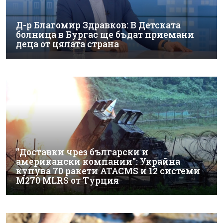
Д-р Благомир Здравков: В Детската
болница в Бургас ще бъдат приемани
деца от цялата страна
"Доставки чрез български и
американски компании": Украйна
купува 70 ракети ATACMS и 12 системи
M270 MLRS от Турция