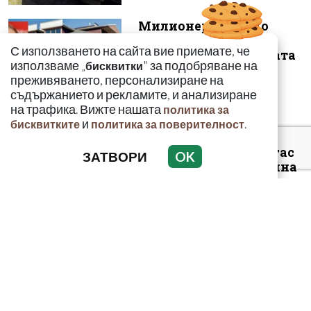
Милионерът Владо
Загатото искал да
С използването на сайта вие приемате, че
снабдява с кафе новата
използваме „
" за подобряване на
бисквитки
власт
преживяването, персонализиране на
съдържанието и рекламите, и анализиране
на трафика. Вижте нашата
политика за
и
.
бисквитките
политика за поверителност
Арестуваният в Бургас
ЗАТВОРИ
OK
наркобарон от Украйна
ръководел 14 фабрики
за др...