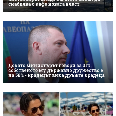
снабдява с кафе новата власт
Докато министърът говори за 31%,
собственото му държавно дружество е
на 58% - крадецът вика дръжте крадеца