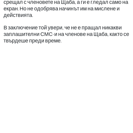
срещал с членовете на Щаба, а ги е гледал само на
екран. Но не одобрява начинът им на мислене и
действията.
В заключение той увери, че не е пращал никакви
заплашителни СМС-и на членове на Щаба, както се
твърдеше преди време.