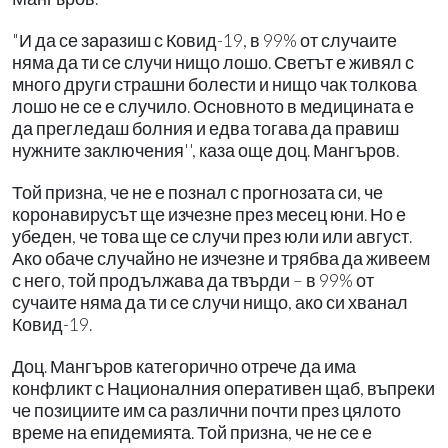
"И да се заразиш с Ковид-19, в 99% от случаите
няма да ти се случи нищо лошо. Светът е живял с
много други страшни болести и нищо чак толкова
лошо не се е случило. Основното в медицината е
да прегледаш болния и едва тогава да правиш
нужните заключения'', каза още доц. Мангъров.
Той призна, че не е познал с прогнозата си, че
коронавирусът ще изчезне през месец юни. Но е
убеден, че това ще се случи през юли или август.
Ако обаче случайно не изчезне и трябва да живеем
с него, той продължава да твърди – в 99% от
сучаите няма да ти се случи нищо, ако си хванал
Ковид-19.
Доц. Мангъров категорично отрече да има
конфликт с Националния оперативен щаб, въпреки
че позициите им са различни почти през цялото
време на епидемията. Той призна, че не се е