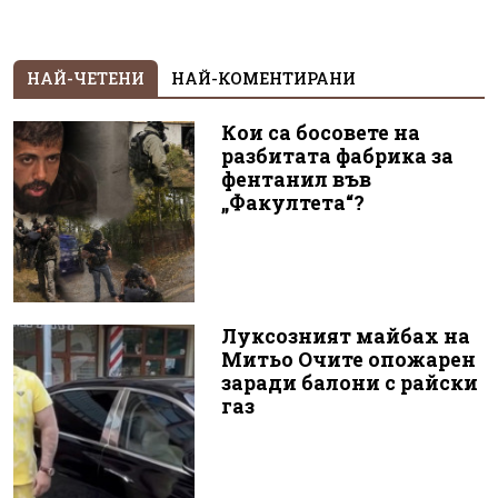
НАЙ-ЧЕТЕНИ
НАЙ-КОМЕНТИРАНИ
Кои са босовете на
разбитата фабрика за
фентанил във
„Факултета“?
Луксозният майбах на
Митьо Очите опожарен
заради балони с райски
газ