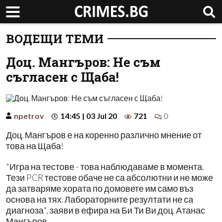
ВОДЕЩИ ТЕМИ
Доц. Мангъров: Не съм
съгласен с Щаба!
npetrov
14:45 | 03 Jul 20
721
0
Доц. Мангъров е на коренно различно мнение от
това на Щаба!
"Игра на тестове - това наблюдаваме в момента.
Тези PCR тестове обаче не са абсолютни и не може
да затваряме хората по домовете им само въз
основа на тях. Лабораторните резултати не са
диагноза", заяви в ефира на Би Ти Ви доц. Атанас
Мангъров.