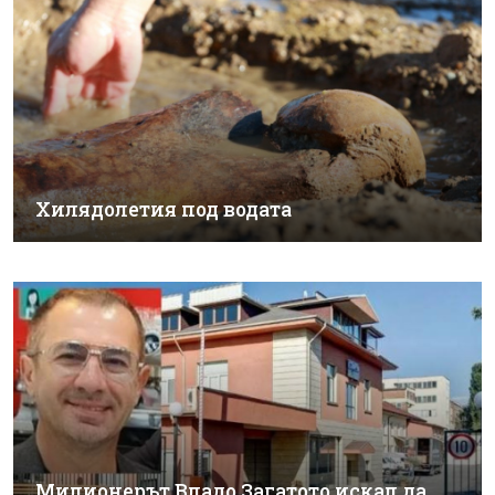
Хилядолетия под водата
Милионерът Владо Загатото искал да