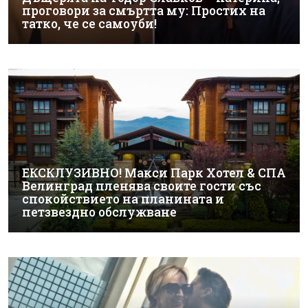
проговори за смъртта му: Простих на
татко, че се самоуби!
ЕКСКЛУЗИВНО! Макси Парк Хотел & СПА
Велинград пленява своите гости със
спокойствието на планината и
петзвездно обслужване