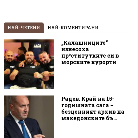
НАЙ-ЧЕТЕНИ
НАЙ-КОМЕНТИРАНИ
„Калашниците“
изнесоха
пр*ститутките си в
морските курорти
Радев: Край на 15-
годишната сага –
безценният архив на
македонските бъ...