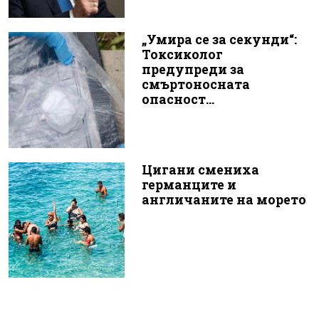
„Умира се за секунди“:
Токсиколог
предупреди за
смъртоносната
опасност...
Цигани смениха
германците и
англичаните на морето