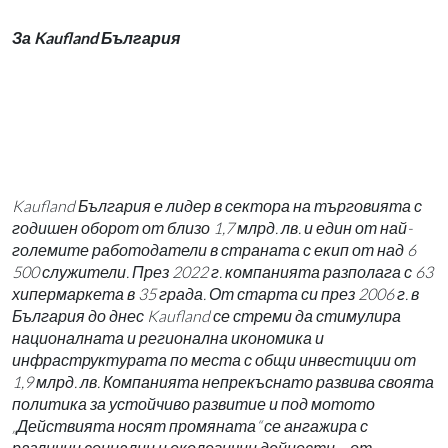
За Kaufland България
Kaufland България е лидер в сектора на търговията с
годишен оборот от близо 1,7 млрд. лв. и един от най-
големите работодатели в страната с екип от над 6
500 служители. През 2022 г. компанията разполага с 63
хипермаркета в 35 града. От старта си през 2006 г. в
България до днес Kaufland се стреми да стимулира
националната и регионална икономика и
инфраструктурата по места с общи инвестиции от
1,9 млрд. лв. Компанията непрекъснато развива своята
политика за устойчиво развитие и под мотото
„Действията носят промяната“ се ангажира с
различни социални и екологични дейности – от