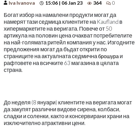
Iva Ivanova
15:06 | 06 Jan 23
364
0
Богат избор на намалени продукти могат да
намерят тази седмица клиентите на Kaufland в
хипермаркетите на веригата. Повече от 50
артикула на половин цена очакват потребителите
на най-голямата ритейл компания у нас. Изгодните
предложения могат да бъдат открити по
страниците на актуалната седмична
и
брошура
рафтовете на всичките 63 магазина в цялата
страна.
До неделя (8 януари) клиентите на веригата могат
да закупят различни видове сирена, колбаси,
сладки и соленки, както и консервирани храни на
изключително атрактивни цени.