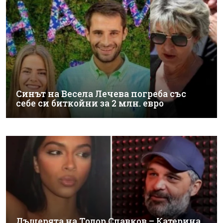
Синът на Весела Лечева погреба със
себе си биткойни за 2 млн. евро
Дъщерята на Тодор Славков – Катерина,