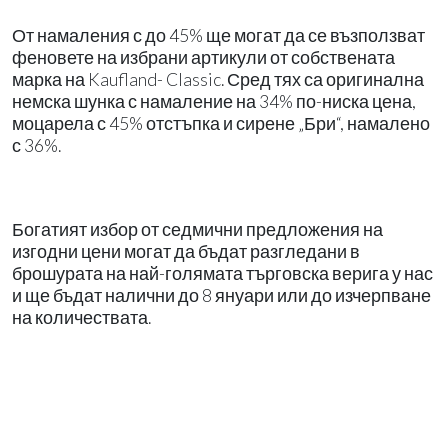
От намаления с до 45% ще могат да се възползват
феновете на избрани артикули от собствената
марка на Kaufland- Classic. Сред тях са оригинална
немска шунка с намаление на 34% по-ниска цена,
моцарела с 45% отстъпка и сирене „Бри“, намалено
с 36%.
Богатият избор от седмични предложения на
изгодни цени могат да бъдат разгледани в
брошурата на най-голямата търговска верига у нас
и ще бъдат налични до 8 януари или до изчерпване
на количествата.