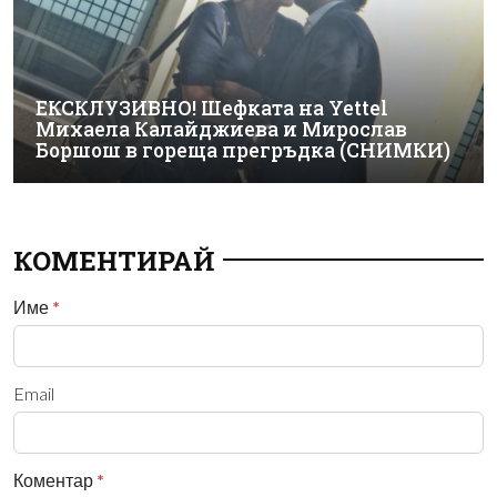
ЕКСКЛУЗИВНО! Шефката на Yettel
Михаела Калайджиева и Мирослав
Боршош в гореща прегръдка (СНИМКИ)
КОМЕНТИРАЙ
Име
*
Email
Коментар
*