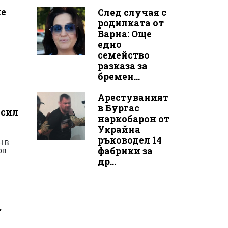
ие
След случая с
родилката от
Варна: Още
едно
семейство
разказа за
бремен...
Арестуваният
в Бургас
асил
наркобарон от
Украйна
ръководел 14
н в
фабрики за
ов
др...
“