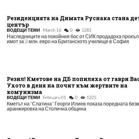
Резиденцията на Димата Руснака стана де
център
ВОДЕЩИ ТЕМИ
March 16
0
1281
Наследниците на покойния бос от СИК продадоха прокъ
имот за 3 млн. евро на Британското училище в София
Резил! Кметове на ДБ попиляха от гаври Ва
Ухото в деня на почит към жертвите на
комунизма
ВОДЕЩИ ТЕМИ
February 01
0
1225
Кметът на “Слатина” Георги Илиев показа поредната без
аранжировка на Столична община