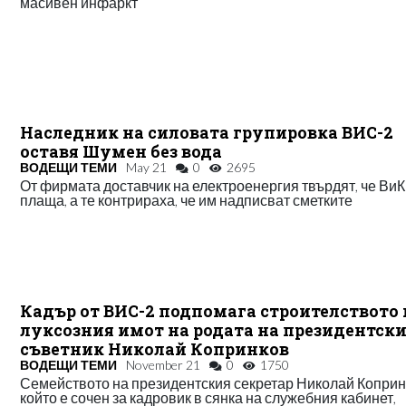
масивен инфаркт
Наследник на силовата групировка ВИС-2
оставя Шумен без вода
ВОДЕЩИ ТЕМИ
May 21
0
2695
От фирмата доставчик на електроенергия твърдят, че ВиК
плаща, а те контрираха, че им надписват сметките
Кадър от ВИС-2 подпомага строителството 
луксозния имот на родата на президентск
съветник Николай Копринков
ВОДЕЩИ ТЕМИ
November 21
0
1750
Семейството на президентския секретар Николай Коприн
който е сочен за кадровик в сянка на служебния кабинет,