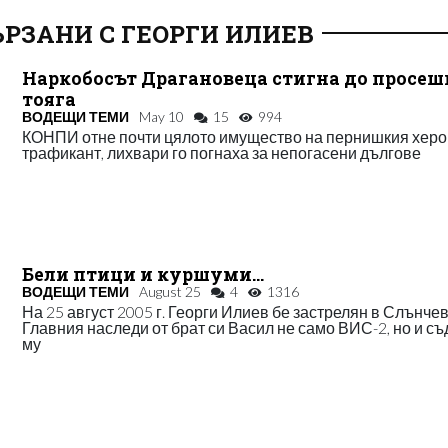
РЗАНИ С ГЕОРГИ ИЛИЕВ
Наркобосът Драгановеца стигна до просеш
тояга
ВОДЕЩИ ТЕМИ
May 10
15
994
КОНПИ отне почти цялото имущество на пернишкия хер
трафикант, лихвари го погнаха за непогасени дългове
Бели птици и куршуми...
ВОДЕЩИ ТЕМИ
August 25
4
1316
На 25 август 2005 г. Георги Илиев бе застрелян в Слънчев
Главния наследи от брат си Васил не само ВИС-2, но и с
му