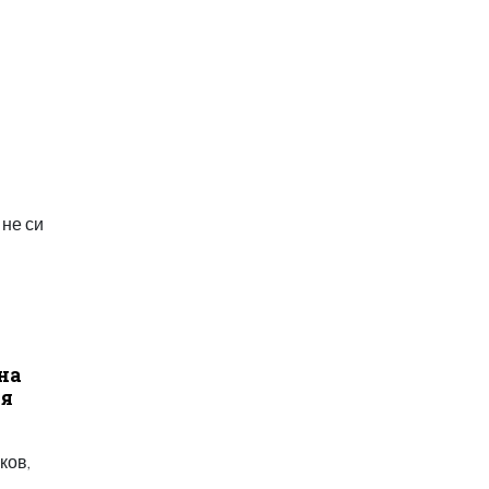
 не си
на
ия
ков,