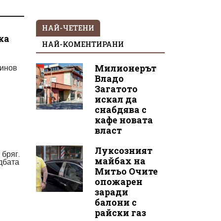
НАЙ-ЧЕТЕНИ
ка
НАЙ-КОМЕНТИРАНИ
оинов
Милионерът
Владо
Загатото
искал да
снабдява с
кафе новата
власт
Луксозният
 бряг.
майбах на
ъдбата
Митьо Очите
опожарен
заради
балони с
райски газ