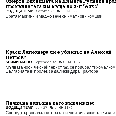
Омерта! Вдовицата на Димата Руснака про
прокълнатата им къща до х-л “Аякс”
ВОДЕЩИ ТЕМИ
October 02
0
1778
Братя Маргини и Маджо вече си имат нови комшии
Краси Легионера ли е убиецът на Алексей
Петров?
КРИМИНАЛНО
September 02
0
4116
Мълвата носи, че снайперист №1 се прибрал тихомълком
България тази пролет, за да ликвидира Трактора
Личкана издъхна като въшлив пес
ВОДЕЩИ ТЕМИ
July 29
0
1176
Според първоначалните заключения висаджията е издъх