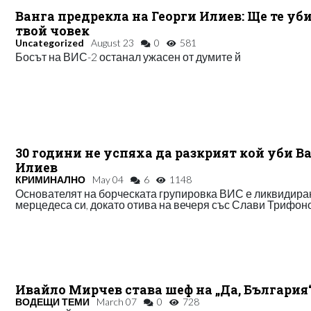
Ванга предрекла на Георги Илиев: Ще те уб
твой човек
Uncategorized
August 23
0
581
Босът на ВИС-2 останал ужасен от думите й
30 години не успяха да разкрият кой уби В
Илиев
КРИМИНАЛНО
May 04
6
1148
Основателят на борческата групировка ВИС е ликвидира
мерцедеса си, докато отива на вечеря със Слави Трифон
Ивайло Мирчев става шеф на „Да, България
ВОДЕЩИ ТЕМИ
March 07
0
728