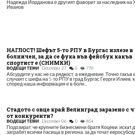
Надежда Йорданова е другият фаворит за наследник на 
Иванов
НАГЛОСТ! Шефът 5-то РПУ в Бургас излезе в
болничен, за да се фука във фейсбук какъв
спортист е (СНИМКИ)
ВОДЕЩИ ТЕМИ
December 27
0
770
Абсурдите у нас не са рядкост, а ежедневие. Точно такъв 
случаят с шефа на 5-то РПУ в град Бургас Георги Илиев, 
според наша информация е в болн...
Стадото с овце край Велинград заразено с 
от конкуренти?
ВОДЕЩИ ТЕМИ
December 06
0
854
Подозират, че крупните бизнесмени братя Коцеви, искат 
заграбят всички пасища в региона, за да точат евросубси