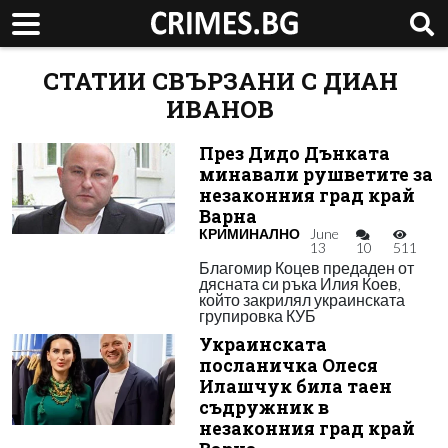
СТАТИИ СВЪРЗАНИ С ДИАН
ИВАНОВ
През Дидо Дънката
минавали рушветите за
незаконния град край
Варна
КРИМИНАЛНО
June
13
10
511
Благомир Коцев предаден от
дясната си ръка Илия Коев,
който закрилял украинската
групировка КУБ
Украинската
посланичка Олеся
Илашчук била таен
съдружник в
незаконния град край