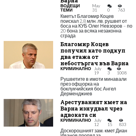
Варна
ВОДЕЩИ
May
ТЕМИ
31
0
763
Кметът Благомир Коцев
поискал 2,8 млн. лв. рушвет от
боса на КУБ Олег Невзоров – по
20 бона за всяка незаконна
сграда
Благомир Коцев
получил като подкуп
два етажа от
небостъргач във Варна
КРИМИНАЛНО
July
19
3
1008
Рушветите в имоти минавали
през офшорка на
боклукчийския бос Ангел
Дерменджиев
Арестуваният кмет на
Варна изнудвал чрез
адвоката си
КРИМИНАЛНО
July
12
15
833
Доскорошният зам.-кмет Диан
Иванов пропял за