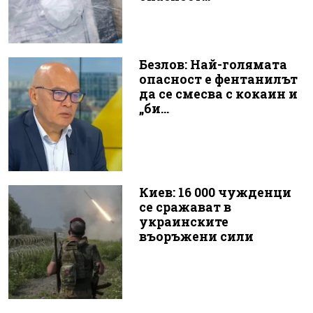
Безлов: Най-голямата
опасност е фентанилът
да се смесва с кокаин и
„би...
Киев: 16 000 чужденци
се сражават в
украинските
въоръжени сили