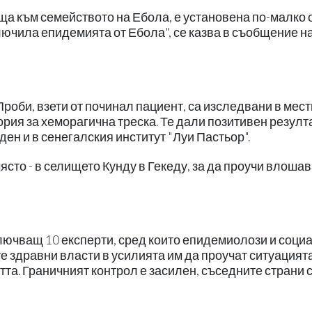
ща към семейството на Ебола, е установена по-малко 
лючила епидемията от Ебола", се казва в съобщение н
Проби, взети от починал пациент, са изследвани в мес
ия за хеморагична треска. Те дали позитивен резулта
ен и в сенегалския институт "Луи Пастьор".
ясто - в селището Кунду в Гекеду, за да проучи влоша
ключващ 10 експерти, сред които епидемиолози и соци
 здравни власти в усилията им да проучат ситуацията
та. Граничният контрол е засилен, съседните страни 