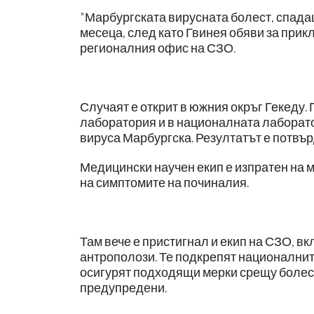
"Марбургската вирусната болест, спада
месеца, след като Гвинея обяви за прик
регионалния офис на СЗО.
Случаят е открит в южния окръг Гекеду. 
лаборатория и в националната лаборатор
вируса Марбургска. Резултатът е потвърд
Медицински научен екип е изпратен на м
на симптомите на починалия.
Там вече е пристигнал и екип на СЗО, в
антрополози. Те подкрепят националните
осигурят подходящи мерки срещу болест
предупредени.