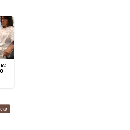
us:
50
ска