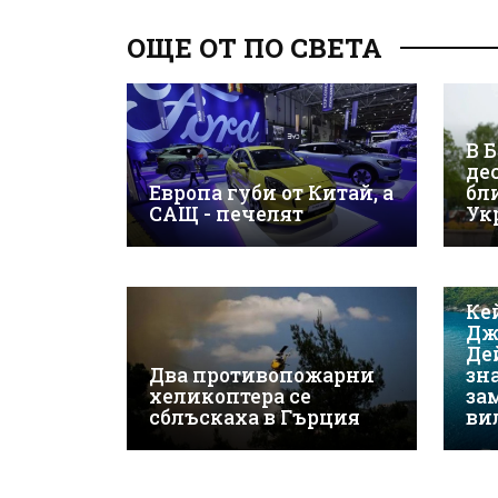
ОЩЕ ОТ ПО СВЕТА
В 
де
Европа губи от Китай, а
бл
САЩ - печелят
Ук
Ке
Дж
Де
Два противопожарни
зн
хеликоптера се
за
сблъскаха в Гърция
ви