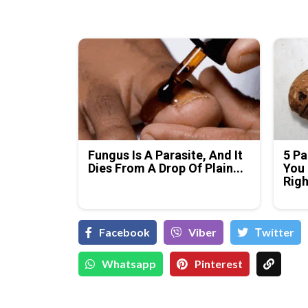
Fungus Is A Parasite, And It
5 Pa
Dies From A Drop Of Plain...
You 
Rig
Facebook
Viber
Тwitter
Whatsapp
Pinterest