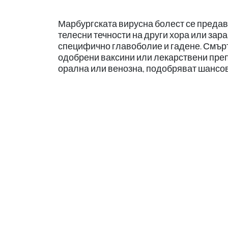
Марбургската вирусна болест се предава
телесни течности на други хора или зара
специфично главоболие и гадене. Смъртн
одобрени ваксини или лекарствени пре
орална или венозна, подобряват шансов