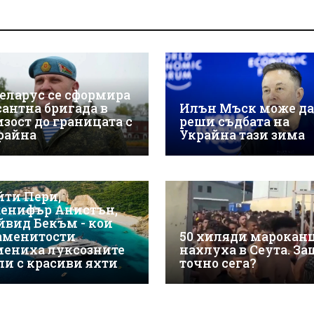
Беларус се сформира
сантна бригада в
Илън Мъск може да
изост до границата с
реши съдбата на
райна
Украйна тази зима
йти Пери,
енифър Анистън,
йвид Бекъм - кои
аменитости
50 хиляди марокан
мениха луксозните
нахлуха в Сеута. За
ли с красиви яхти
точно сега?