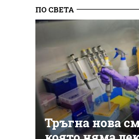
ПО СВЕТА
Тръгна нова см
която няма лек