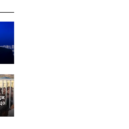
ци
що