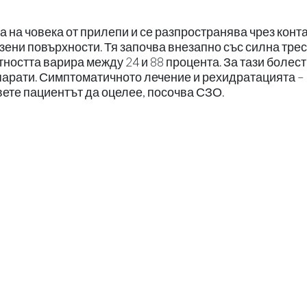
 на човека от прилепи и се разпространява чрез конта
зени повърхности. Тя започва внезапно със силна трес
остта варира между 24 и 88 процента. За тази болес
парати. Симптоматичното лечение и рехидратацията –
ете пациентът да оцелее, посочва СЗО.