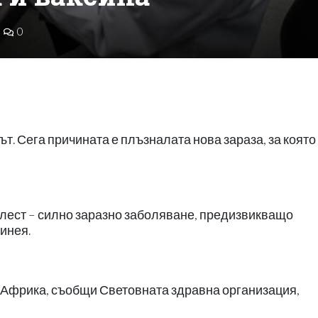
0
ът. Сега причината е плъзналата нова зараза, за която
лест – силно заразно заболяване, предизвикващо
винея.
а Африка, съобщи Световната здравна организация,