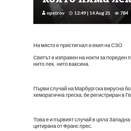
npetrov
12:49 | 14 Aug 21
784
На място е пристигнал и екип на СЗО
Светът е изправен на нокти за пореден п
нито лек, нито ваксина.
Първи случай на Марбургска вирусна бо
хеморагична треска, бе регистриран в Г
Това е и първият случай в цяла Западн
цитирана от Франс прес.