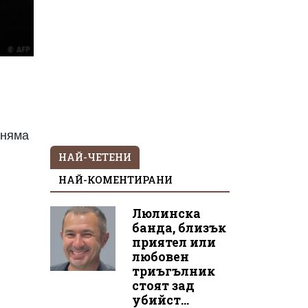
 няма
НАЙ-ЧЕТЕНИ
НАЙ-КОМЕНТИРАНИ
Люлинска
банда, близък
приятел или
любовен
триъгълник
стоят зад
убийст...