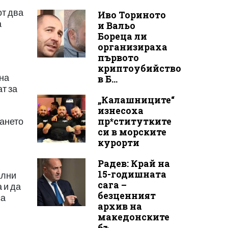
от два
Иво Ториното
а
и Вальо
Бореца ли
организираха
първото
криптоубийство
тна
в Б...
т за
„Калашниците“
изнесоха
пр*ститутките
ването
си в морските
курорти
Радев: Край на
15-годишната
ални
сага –
 и да
безценният
са
архив на
македонските
бъ...