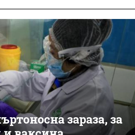
ъртоносна зараза, за
 и ваксина