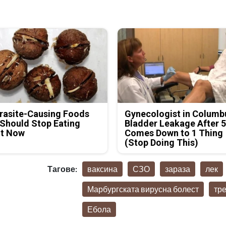
rasite-Causing Foods
Gynecologist in Columb
Should Stop Eating
Bladder Leakage After 
ht Now
Comes Down to 1 Thing
(Stop Doing This)
Тагове:
ваксина
СЗО
зараза
лек
Марбургската вирусна болест
тре
Ебола