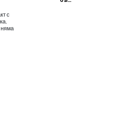
кт с
ка,
т няма