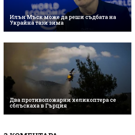
Илън Мъск може да реши съдбата на
Украйна тази зима
Два противопожарни хеликоптера се
сблъскаха в Гърция