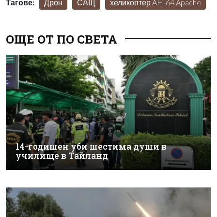
Тагове:
Дрон
САЩ
хеликоптер AH-64 Apache
ОЩЕ ОТ ПО СВЕТА
14-годишен уби шестима души в
училище в Тайланд