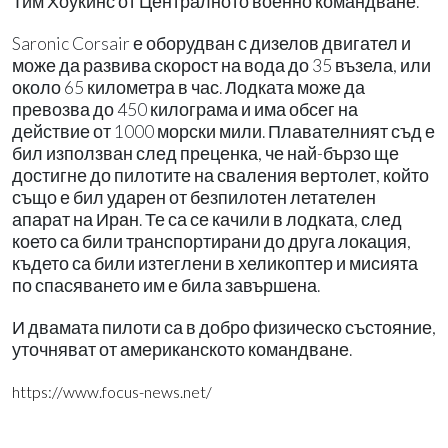
Тим Хоукинс от Централното военно командване.
Saronic Corsair е оборудван с дизелов двигател и
може да развива скорост на вода до 35 възела, или
около 65 километра в час. Лодката може да
превозва до 450 килограма и има обсег на
действие от 1000 морски мили. Плавателният съд е
бил използван след преценка, че най-бързо ще
достигне до пилотите на сваления вертолет, който
също е бил ударен от безпилотен летателен
апарат на Иран. Те са се качили в лодката, след
което са били транспортирани до друга локация,
където са били изтеглени в хеликоптер и мисията
по спасяването им е била завършена.
И двамата пилоти са в добро физическо състояние,
уточняват от американското командване.
https://www.focus-news.net/