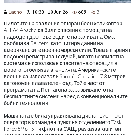
Lacho
10:30 | 10 Jun 26
609
3
Пилотите на сваления от Иран боен хеликоптер
AH-64 Apache са били спасени с помощта на
надводен дрон във водите на залива на Оман,
съобщава Reuters, като цитира данни на
американските военноморски сили. Това е първият
подобен регистриран случай, когато безпилотна
система се използва в спасителна операция в
морето, отбелязва агенцията. Американските
военни са използвали Saronic Corsair – 7.3 метров
автономен плавателен съд. Той е част от
програмата на Пентагона за развиването на
безпилотните системи наред с конвенционалните
бойни технологии.
Машината е била управлявана дистанционно от
оператор в команден пункт на отделението Task
Force 59 от 5-ти флот на САЩ, разказва капитан