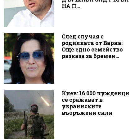
НА П...
След случая с
родилката от Варна:
Още едно семейство
разказа за бремен...
Киев: 16 000 чужденци
се сражават в
украинските
въоръжени сили