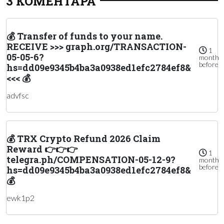
3 КОМЕНТАРА
💰 Transfer of funds to your name.
RECEIVE >>> graph.org/TRANSACTION-
1
05-05-6?
month
before
hs=dd09e9345b4ba3a0938ed1efc2784ef8&
<<< 💰
advfsc
💰 TRX Crypto Refund 2026 Claim
Reward 👉👉👉
1
telegra.ph/COMPENSATION-05-12-9?
month
before
hs=dd09e9345b4ba3a0938ed1efc2784ef8&
💰
ewk1p2