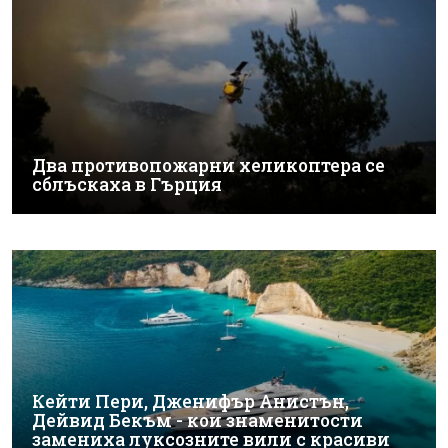
Два противопожарни хеликоптера се
сблъскаха в Гърция
Кейти Пери, Дженифър Анистън,
Дейвид Бекъм - кои знаменитости
замениха луксозните вили с красиви