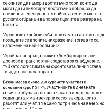
се опитва да намери достатъчно хора, които да
могат да ги пилотират достатъчно добре, за да
преживеят електронната война, да се измъкнат от
руската отбрана и да поразят целите в разгара на
битката.
Украинските войски губят дни само за да стигнат до
позициите си в зоната на сражение. Тогава те са
изложени на най-голям риск.
Украйна превръща тежките бомбардировъчни
дронове в транспортни средства за снабдяване,
тъй като логистиката на фронтовата линия става
твърде опасна за хората
Всеки месец около 250 курсисти участват в
по FPV. Участниците в дневната
основния курс
сесия се обучават по шест часа на ден, шест дни в
седмицата. Има и вечерна сесия за хора, които
работят или учат, тя е само по три часа на вечер, но
продължава 10 дни.