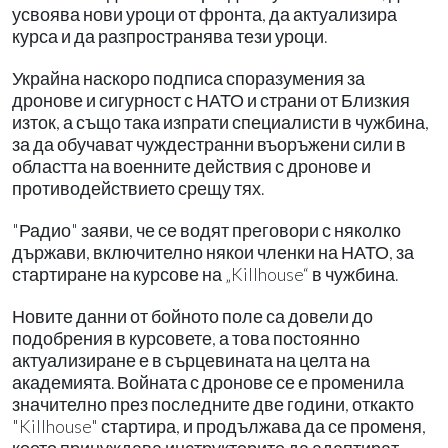
усвоява нови уроци от фронта, да актуализира
курса и да разпространява тези уроци.
Украйна наскоро подписа споразумения за
дронове и сигурност с НАТО и страни от Близкия
изток, а също така изпрати специалисти в чужбина,
за да обучават чуждестранни въоръжени сили в
областта на военните действия с дронове и
противодействието срещу тях.
"Радио" заяви, че се водят преговори с няколко
държави, включително някои членки на НАТО, за
стартиране на курсове на „Killhouse“ в чужбина.
Новите данни от бойното поле са довели до
подобрения в курсовете, а това постоянно
актуализиране е в сърцевината на целта на
академията. Войната с дронове се е променила
значително през последните две години, откакто
"Killhouse" стартира, и продължава да се променя,