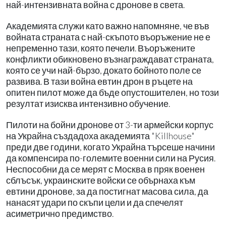
най-интензивната война с дронове в света.
Академията служи като важно напомняне, че във
войната страната с най-скъпото въоръжение не е
непременно тази, която печели. Въоръжените
конфликти обикновено възнаграждават страната,
която се учи най-бързо, докато бойното поле се
развива. В тази война евтин дрон в ръцете на
опитен пилот може да бъде опустошителен, но този
резултат изисква интензивно обучение.
Пилоти на бойни дронове от 3-ти армейски корпус
на Украйна създадоха академията "Killhouse"
преди две години, когато Украйна търсеше начини
да компенсира по-големите военни сили на Русия.
Неспособни да се мерят с Москва в пряк военен
сблъсък, украинските войски се обърнаха към
евтини дронове, за да постигнат масова сила, да
нанасят удари по скъпи цели и да спечелят
асиметрично предимство.