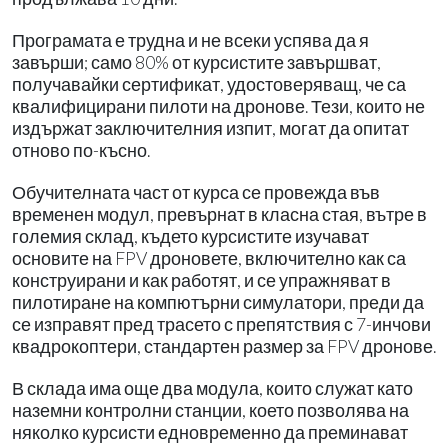
Програмата е трудна и не всеки успява да я
завърши; само 80% от курсистите завършват,
получавайки сертификат, удостоверяващ, че са
квалифицирани пилоти на дронове. Тези, които не
издържат заключителния изпит, могат да опитат
отново по-късно.
Обучителната част от курса се провежда във
временен модул, превърнат в класна стая, вътре в
големия склад, където курсистите изучават
основите на FPV дроновете, включително как са
конструирани и как работят, и се упражняват в
пилотиране на компютърни симулатори, преди да
се изправят пред трасето с препятствия с 7-инчови
квадрокоптери, стандартен размер за FPV дронове.
В склада има още два модула, които служат като
наземни контролни станции, което позволява на
няколко курсисти едновременно да преминават