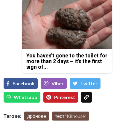
You haven’t gone to the toilet for
more than 2 days – it's the first
sign of...
Facebook
Viber
Тwitter
Whatsapp
Pinterest
Тагове:
дронове
тест "Killhouse"