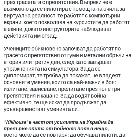
през трасетата с препятствия. Въпреки че е
възможно да се пилотира с помощта на очила за
виртуална реалност, те работят с компютърни
екрани, което позволява на курсистите да работят
в екипи, докато инструкторите наблюдават
действията им отзад.
Учениците обикновено започват да работят по
трасето с препятствия от гуми и метални обръчи на
втория или третия ден, след като завършат
упражненията на симулатора. За да се
дипломират, те трябва да покажат, че владеят
основните умения, които са най-важни в боя:
излитане, зависване, прелитане през поне три
препятствия и кацане. За да водят война
ефективно, те ще искат да продължат да
усъвършенстват уменията си.​​​​​​​
"Killhouse" е част от усилията на Украйна да
превърне опита от бойното поле в нещо,
което може да се повтаря: да обучава пилоти, да