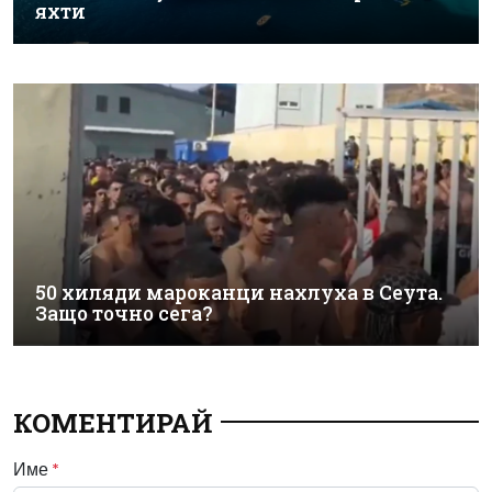
яхти
50 хиляди мароканци нахлуха в Сеута.
Защо точно сега?
КОМЕНТИРАЙ
Име
*