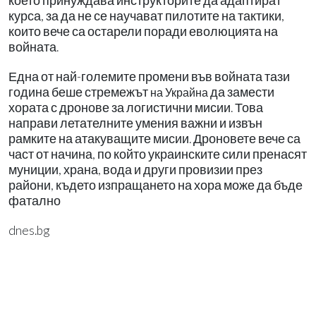
което принуждава инструкторите да адаптират
курса, за да не се научават пилотите на тактики,
които вече са остарели поради еволюцията на
войната.
Една от най-големите промени във войната тази
година беше стремежът
да замести
на Украйна
хората с дронове за логистични мисии. Това
направи летателните умения важни и извън
рамките на атакуващите мисии. Дроновете вече са
част от начина, по който украинските сили пренасят
муниции, храна, вода и други провизии през
райони, където изпращането на хора може да бъде
фатално
dnes.bg