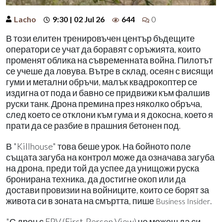
Lacho
9:30 | 02 Jul 26
644
0
В този елитен тренировъчен център бъдещите
оператори се учат да боравят с оръжията, които
променят облика на съвременната война. Пилотът
се учеше да ловува. Вътре в склад, осеян с висящи
гуми и метални обръчи, малък квадрокоптер се
издигна от пода и бавно се придвижи към фалшив
руски танк. Дрона премина през няколко обръча,
след което се отклони към гума и я докосна, което я
прати да се разбие в прашния бетонен под.
В "Killhouse" това беше урок. На бойното поле
същата загуба на контрол може да означава загуба
на дрона, преди той да успее да унищожи руска
бронирана техника, да достигне окоп или да
достави провизии на войниците, които се борят за
живота си в зоната на смъртта, пише
.
Business Insider
"С дрон с FPV (First-Person View) не можеш да си