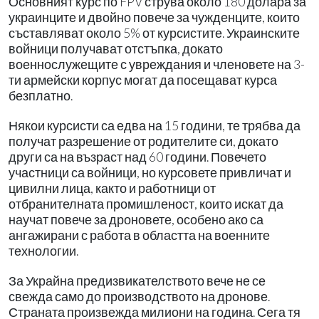
Основният курс по FPV струва около 180 долара за
украинците и двойно повече за чужденците, които
съставляват около 5% от курсистите. Украинските
войници получават отстъпка, докато
военнослужещите с увреждания и членовете на 3-
ти армейски корпус могат да посещават курса
безплатно.
Някои курсисти са едва на 15 години, те трябва да
получат разрешение от родителите си, докато
други са на възраст над 60 години. Повечето
участници са войници, но курсовете привличат и
цивилни лица, както и работници от
отбранителната промишленост, които искат да
научат повече за дроновете, особено ако са
ангажирани с работа в областта на военните
технологии.
За Украйна предизвикателството вече не се
свежда само до производството на дронове.
Страната произвежда милиони на година. Сега тя