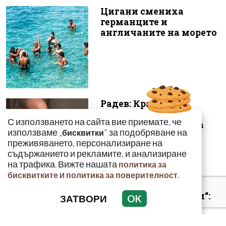
Цигани смениха
германците и
англичаните на морето
Радев: Край на 15-
годишната сага –
С използването на сайта вие приемате, че
безценният архив на
използваме „
" за подобряване на
бисквитки
македонските бъ...
преживяването, персонализиране на
съдържанието и рекламите, и анализиране
на трафика. Вижте нашата
политика за
и
.
бисквитките
политика за поверителност
„Умира се за секунди“:
ЗАТВОРИ
OK
Токсиколог
предупреди за