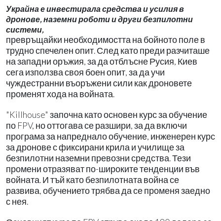
Украйна е инвестирала средства и усилия в
дронове, наземни роботи и други безпилотни
системи,
превръщайки необходимостта на бойното поле в
трудно спечелен опит. След като преди разчиташе
на западни оръжия, за да отблъсне Русия, Киев
сега използва своя боен опит, за да учи
чуждестранни въоръжени сили как дроновете
променят хода на войната.
"Killhouse" започна като основен курс за обучение
по FPV, но оттогава се разшири, за да включи
програма за напреднало обучение, инженерен курс
за дронове с фиксирани крила и училище за
безпилотни наземни превозни средства. Тези
промени отразяват по-широките тенденции във
войната. И тъй като безпилотната война се
развива, обучението трябва да се променя заедно
с нея.