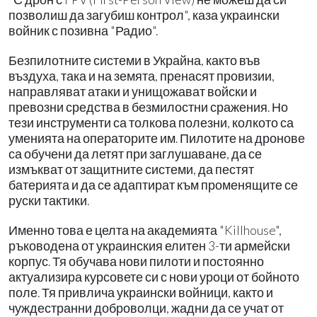
позволиш да загубиш контрол", каза украински
войник с позивна "Радио".
Безпилотните системи в Украйна, както във
въздуха, така и на земята, пренасят провизии,
направляват атаки и унищожават войски и
превозни средства в безмилостни сражения. Но
тези инструменти са толкова полезни, колкото са
уменията на операторите им. Пилотите на дронове
са обучени да летят при заглушаване, да се
измъкват от защитните системи, да пестят
батерията и да се адаптират към променящите се
руски тактики.
Именно това е целта на академията "Killhouse",
ръководена от украинския елитен 3-ти армейски
корпус. Тя обучава нови пилоти и постоянно
актуализира курсовете си с нови уроци от бойното
поле. Тя привлича украински войници, както и
чуждестранни доброволци, жадни да се учат от