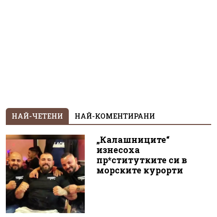
НАЙ-ЧЕТЕНИ
НАЙ-КОМЕНТИРАНИ
„Калашниците“
изнесоха
пр*ститутките си в
морските курорти