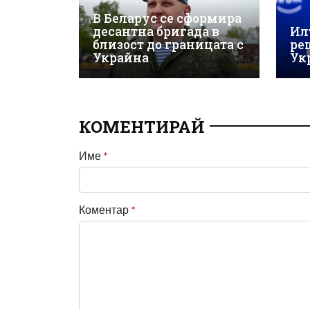
В Беларус се сформира
десантна бригада в
Ил
близост до границата с
ре
Украйна
Ук
КОМЕНТИРАЙ
Име
*
Коментар
*