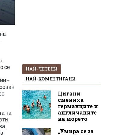
 на
,
o.
о се
НАЙ-ЧЕТЕНИ
НАЙ-КОМЕНТИРАНИ
ии –
арован
Цигани
се
смениха
германците и
англичаните
та на
на морето
ати
ва
„Умира се за
на