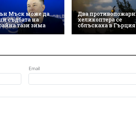
ън Мъск може да
Два противопожарн
ши съдбата на
хеликоптера се
райна тази зима
сблъскаха в Гърция
Email