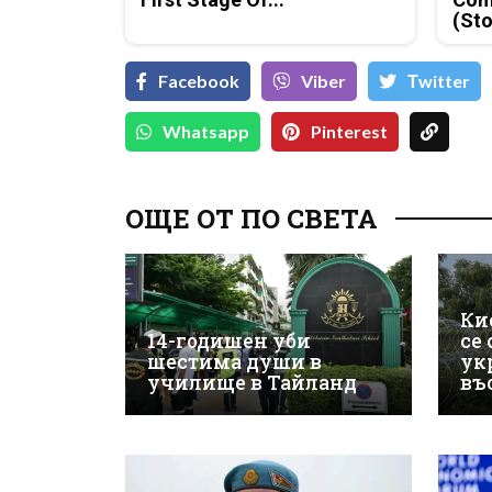
(Sto
Facebook
Viber
Тwitter
Whatsapp
Pinterest
ОЩЕ ОТ ПО СВЕТА
Ки
14-годишен уби
се
шестима души в
ук
училище в Тайланд
въ