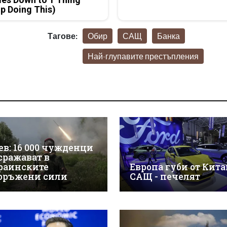
p Doing This)
Тагове:
Обир
САЩ
Банка
Най-глупавите престъпления
ев: 16 000 чужденци
 сражават в
раинските
Европа губи от Китай
оръжени сили
САЩ - печелят