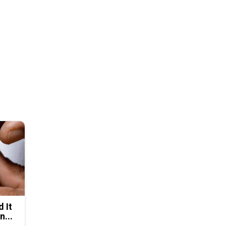
d It
n...