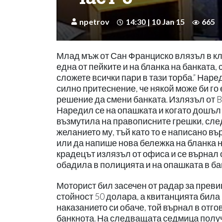
npetrov
14:30 | 10 Jan 15
665
Млад мъж от Сан Франциско влязъл в кло
една от пейките и на бланка на банката,
сложете всички пари в тази торба.” Нар
силно притеснение, че някой може би го
решение да смени банката. Излязъл от Ba
Наредил се на опашката и когато дошъл 
възмутила на правописните грешки, след
желанието му, тъй като то е написано въ
или да напише нова бележка на бланка на
крадецът излязъл от офиса и се върнал о
обадила в полицията и на опашката в ба
Моторист бил засечен от радар за преви
стойност 50 долара, а квитанцията била
наказанието си обаче, той върнал в отг
банкнота. На следващата седмица получ