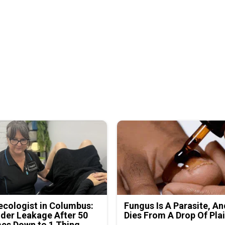
cologist in Columbus:
Fungus Is A Parasite, An
der Leakage After 50
Dies From A Drop Of Plai
es Down to 1 Thing