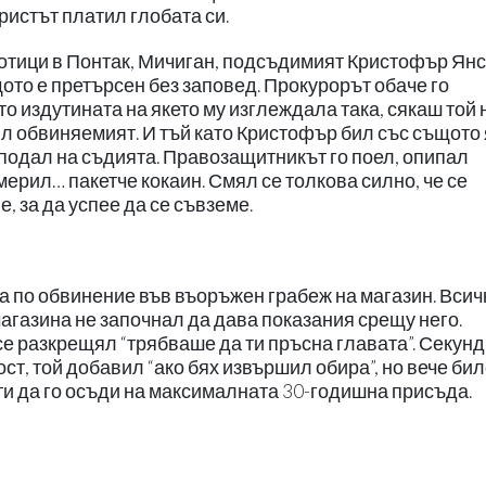
истът платил глобата си.
котици в Понтак, Мичиган, подсъдимият Кристофър Янс
щото е претърсен без заповед. Прокурорът обаче го
ато издутината на якето му изглеждала така, сякаш той 
ил обвиняемият. И тъй като Кристофър бил със същото 
го подал на съдията. Правозащитникът го поел, опипал
мерил… пакетче кокаин. Смял се толкова силно, че се
, за да успее да се съвземе.
а по обвинение във въоръжен грабеж на магазин. Всич
агазина не започнал да дава показания срещу него.
се разкрещял “трябваше да ти пръсна главата”. Секунд
ст, той добавил “ако бях извършил обира”, но вече би
ти да го осъди на максималната 30-годишна присъда.