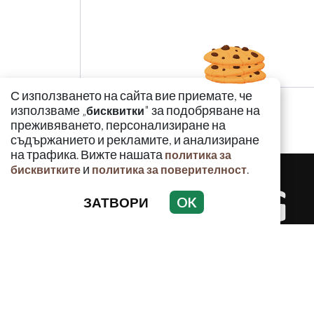
С използването на сайта вие приемате, че
използваме „
" за подобряване на
бисквитки
преживяването, персонализиране на
съдържанието и рекламите, и анализиране
на трафика. Вижте нашата
политика за
и
.
бисквитките
политика за поверителност
ЗАТВОРИ
OK
КРИМИНАЛ
Използването и публикуването на част или ц