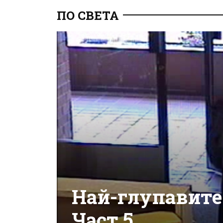
ПО СВЕТА
Най-глупавите
Част 5