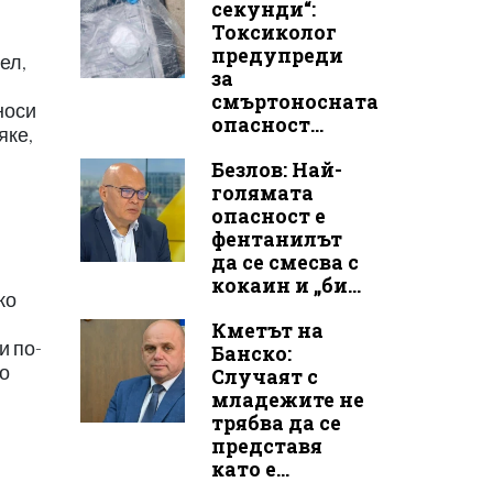
секунди“:
Токсиколог
предупреди
ел,
за
смъртоносната
носи
опасност...
яке,
Безлов: Най-
голямата
опасност е
фентанилът
да се смесва с
кокаин и „би...
ко
Кметът на
и по-
Банско:
ло
Случаят с
младежите не
трябва да се
представя
като е...