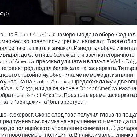
0
н на Bank of America с намерение да го обере. Седнал
 с множество правописни грешки, написал: “Това е обир
едил се на опашката и зачакал. Изведнъж обаче изпитал
 е видял, докато пише бележката и взел категоричното
nk of America, пресякъл улицата и влязъл в Wells Farg
неговият ред, подал бележката на касиерката. Тя първ
 което спокойно му обяснила, че не може да изпълни
рху бланка на Bank of America. Предложила му и две опц
 Wells Fargo, или да се върне в Bank of America. Разоч
братно в Bank of America. През това време касиерката 
нката “обирджията” бил арестуван.
шена скорост. Скоро след това получил глоба по поща
 придружена със снимка на нарушението. Вместо да пл
овор до полицейското управление снимка на 50-доларо
ил ново писмо от полицията. В плика имало… снимка 