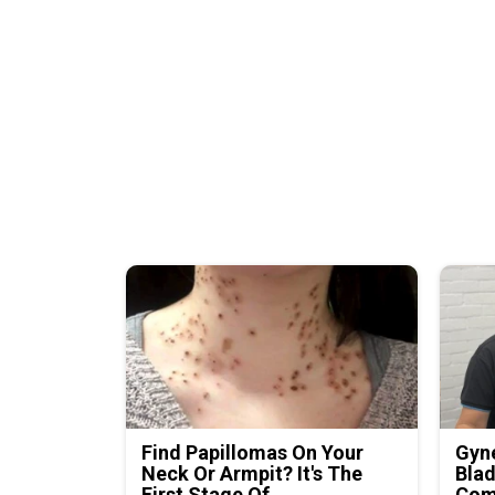
Find Papillomas On Your
Gyne
Neck Or Armpit? It's The
Blad
First Stage Of...
Com