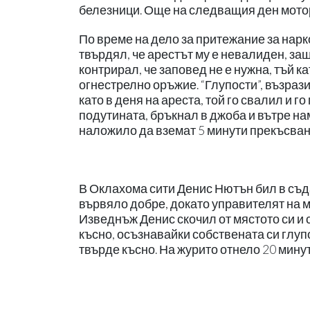
белезници. Още на следващия ден мотор
По време на дело за притежание за нар
твърдял, че арестът му е невалиден, за
контрирал, че заповед не е нужна, тъй к
огнестрелно оръжие. “Глупости”, възраз
като в деня на ареста, той го свалил и 
подутината, бръкнал в джоба и вътре на
наложило да вземат 5 минути прекъсване
В Оклахома сити Денис Нютън бил в съд
вървяло добре, докато управителят на м
Изведнъж Денис скочил от мястото си и 
късно, осъзнавайки собствената си глупо
твърде късно. На журито отнело 20 мину