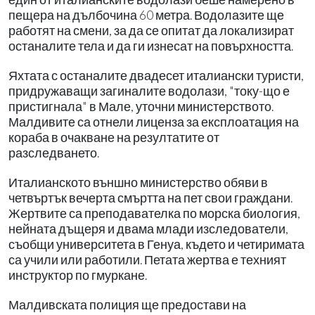
пещера на дълбочина 60 метра. Водолазите ще
работят на смени, за да се опитат да локализират
останалите тела и да ги изнесат на повърхността.
Яхтата с останалите двадесет италиански туристи,
придружаващи загиналите водолази, "току-що е
пристигнала" в Мале, уточни министерството.
Малдивите са отнели лиценза за експлоатация на
кораба в очакване на резултатите от
разследването.
Италианското външно министерство обяви в
четвъртък вечерта смъртта на пет свои граждани.
Жертвите са преподавателка по морска биология,
нейната дъщеря и двама млади изследователи,
съобщи университета в Генуа, където и четиримата
са учили или работили. Петата жертва е техният
инструктор по гмуркане.
Малдивската полиция ще предостави на