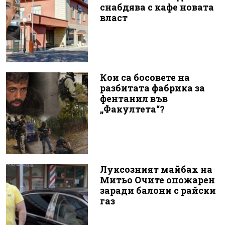
снабдява с кафе новата
власт
Кои са босовете на
разбитата фабрика за
фентанил във
„Факултета“?
Луксозният майбах на
Митьо Очите опожарен
заради балони с райски
газ