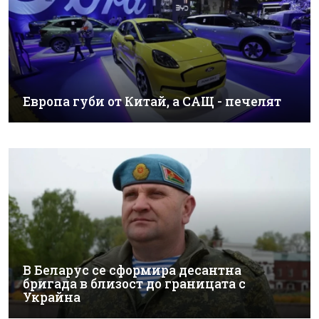
Европа губи от Китай, а САЩ - печелят
В Беларус се сформира десантна
бригада в близост до границата с
Украйна