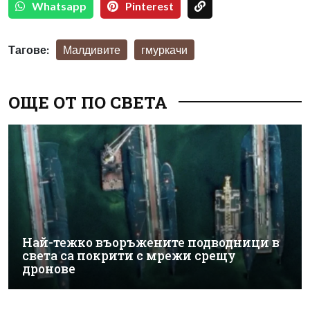
Whatsapp
Pinterest
Тагове:
Малдивите
гмуркачи
ОЩЕ ОТ ПО СВЕТА
Най-тежко въоръжените подводници в
света са покрити с мрежи срещу
дронове