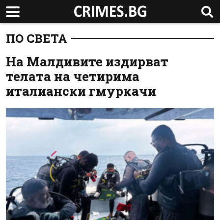
ПО СВЕТА
На Малдивите издирват
телата на четирима
италиански гмуркачи