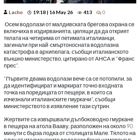
Lacho
19:18 | 16 May 26
413
0
Осем водолази от малдивската брегова охрана се
включиха в издирванията, целящи да да открият
телата на четирима от петимата италианци,
загинали при най-смъртоносната водолазна
катастрофа в архипелага, съобщи италианското
външно министерство, цитирано от АНСА и "Франс
прес".
"Първите двама водолази вече са се потопили, за
да идентифицират и маркират точно входната
точка на поредицата от пещери, в които са
изчезнали италианските гмуркачи", съобщи
министерството в изявление тази сутрин.
Жертвите са извършвали дълбоководно гмуркане
в пещера на атола Вааву, разположен на около 90
минути с бърза лодка от столицата Мале. Тялото на
един от италианските водолази беше намерено в