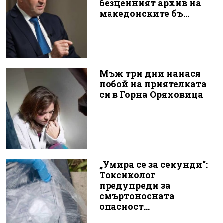
безценният архив на
македонските бъ...
Мъж три дни нанася
побой на приятелката
си в Горна Оряховица
„Умира се за секунди“:
Токсиколог
предупреди за
смъртоносната
опасност...