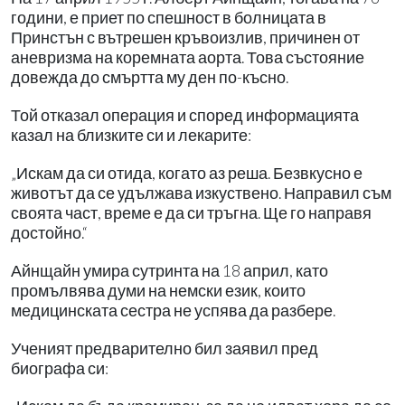
години, е приет по спешност в болницата в
Принстън с вътрешен кръвоизлив, причинен от
аневризма на коремната аорта. Това състояние
довежда до смъртта му ден по-късно.
Той отказал операция и според информацията
казал на близките си и лекарите:
„Искам да си отида, когато аз реша. Безвкусно е
животът да се удължава изкуствено. Направил съм
своята част, време е да си тръгна. Ще го направя
достойно.“
Айнщайн умира сутринта на 18 април, като
промълвява думи на немски език, които
медицинската сестра не успява да разбере.
Ученият предварително бил заявил пред
биографа си: