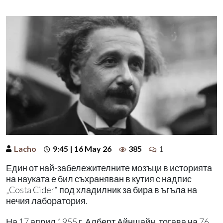
Lacho
9:45 | 16 May 26
385
1
Един от най-забележителните мозъци в историята
на науката е бил съхраняван в кутия с надпис
„Costa Cider“ под хладилник за бира в ъгъла на
нечия лаборатория.
На 17 април 1955 г. Алберт Айнщайн, тогава на 76