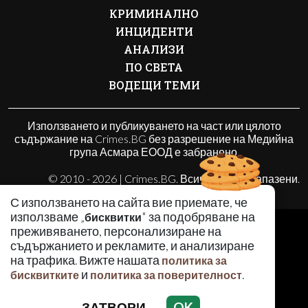
КРИМИНАЛНО
ИНЦИДЕНТИ
АНАЛИЗИ
ПО СВЕТА
ВОДЕЩИ ТЕМИ
Използването и публикуването на част или цялото
съдържание на Crimes.BG без разрешение на Медийна
група Асмара ЕООД е забранено.
© 2010 - 2026 | Crimes.BG. Всички права запазени.
С използването на сайта вие приемате, че
използваме „
" за подобряване на
бисквитки
РЕКЛАМА
преживяването, персонализиране на
КОНТАКТИ
съдържанието и рекламите, и анализиране
ОБЩИ УСЛОВИЯ
на трафика. Вижте нашата
политика за
и
.
бисквитките
политика за поверителност
ПОЛИТИКА ЗА ПОВЕРИТЕЛНОСТ
ПОЛИТИКА ЗА БИСКВИТКИТЕ
ЗАТВОРИ
OK