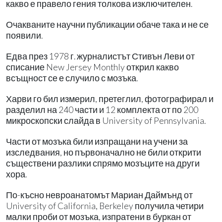
какво е правело гения толкова изключителен.
Очакваните научни публикации обаче така и не се
появили.
Едва през 1978 г. журналистът Стивън Леви от
списание New Jersey Monthly открил какво
всъщност се е случило с мозъка.
Харви го бил измерил, претеглил, фотографирал и
разделил на 240 части и 12 комплекта от по 200
микроскопски слайда в University of Pennsylvania.
Части от мозъка били изпращани на учени за
изследвания, но първоначално не били открити
съществени разлики спрямо мозъците на други
хора.
По-късно невроанатомът Мариан Даймънд от
University of California, Berkeley получила четири
малки проби от мозъка, изпратени в буркан от