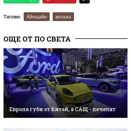
Тагове:
Айнщайн
мозъка
ОЩЕ ОТ ПО СВЕТА
Европа губи от Китай, а САЩ - печелят