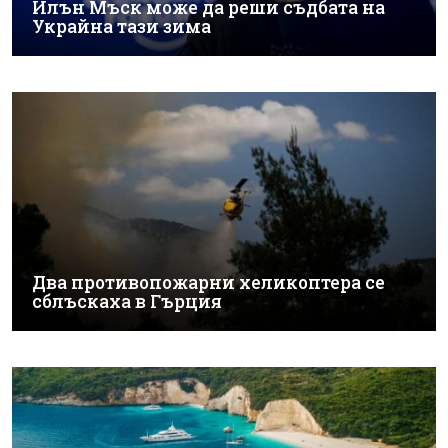
Илън Мъск може да реши съдбата на
Украйна тази зима
Два противопожарни хеликоптера се
сблъскаха в Гърция