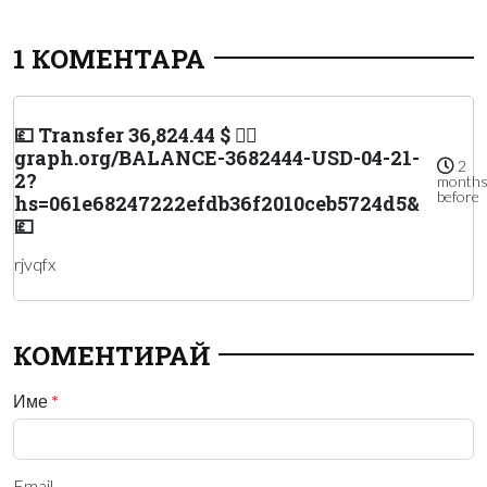
1 КОМЕНТАРА
💷 Transfer 36,824.44 $ 👉🏾
graph.org/BALANCE-3682444-USD-04-21-
2
2?
month
before
hs=061e68247222efdb36f2010ceb5724d5&
💷
rjvqfx
КОМЕНТИРАЙ
Име
*
Email