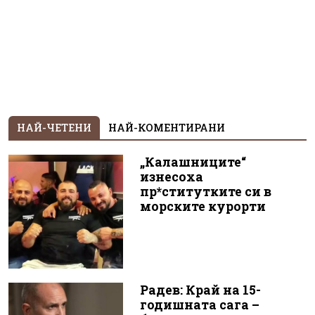
НАЙ-ЧЕТЕНИ
НАЙ-КОМЕНТИРАНИ
„Калашниците“
изнесоха
пр*ститутките си в
морските курорти
Радев: Край на 15-
годишната сага –