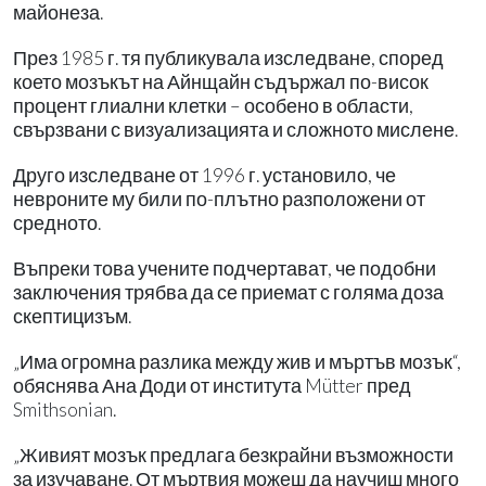
майонеза.
През 1985 г. тя публикувала изследване, според
което мозъкът на Айнщайн съдържал по-висок
процент глиални клетки – особено в области,
свързвани с визуализацията и сложното мислене.
Друго изследване от 1996 г. установило, че
невроните му били по-плътно разположени от
средното.
Въпреки това учените подчертават, че подобни
заключения трябва да се приемат с голяма доза
скептицизъм.
„Има огромна разлика между жив и мъртъв мозък“,
обяснява Ана Доди от института Mütter пред
Smithsonian.
„Живият мозък предлага безкрайни възможности
за изучаване. От мъртвия можеш да научиш много