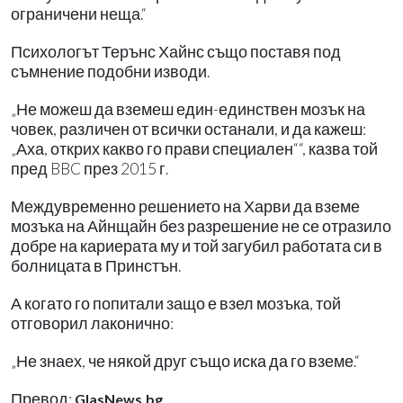
ограничени неща.“
Психологът Терънс Хайнс също поставя под
съмнение подобни изводи.
„Не можеш да вземеш един-единствен мозък на
човек, различен от всички останали, и да кажеш:
„Аха, открих какво го прави специален““, казва той
пред BBC през 2015 г.
Междувременно решението на Харви да вземе
мозъка на Айнщайн без разрешение не се отразило
добре на кариерата му и той загубил работата си в
болницата в Принстън.
А когато го попитали защо е взел мозъка, той
отговорил лаконично:
„Не знаех, че някой друг също иска да го вземе.“
Превод:
GlasNews.bg