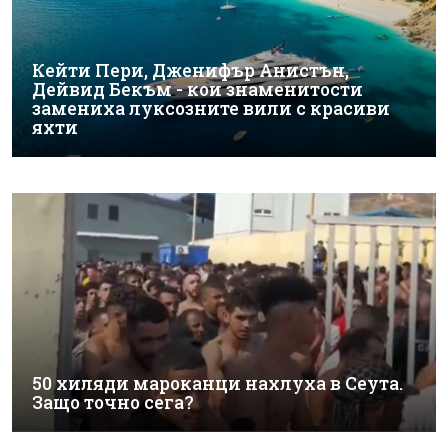
Кейти Пери, Дженифър Анистън,
Дейвид Бекъм - кои знаменитости
замениха луксозните вили с красиви
яхти
50 хиляди мароканци нахлуха в Сеута.
Защо точно сега?