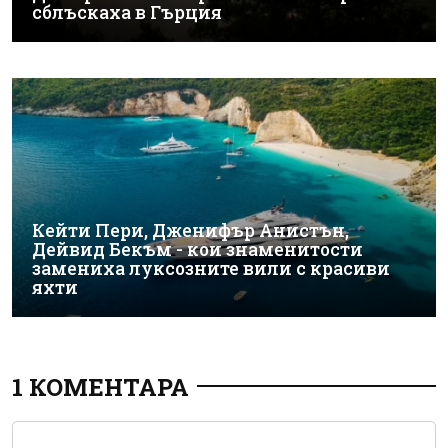
сблъскаха в Гърция
Кейти Пери, Дженифър Анистън,
Дейвид Бекъм - кои знаменитости
замениха луксозните вили с красиви
яхти
1 КОМЕНТАРА