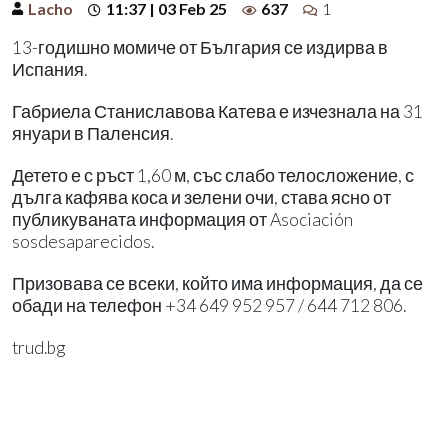
Lacho
11:37 | 03 Feb 25
637
1
13-годишно момиче от България се издирва в
Испания.
Габриела Станиславова Катева е изчезнала на 31
януари в Паленсия.
Детето е с ръст 1,60 м, със слабо телосложение, с
дълга кафява коса и зелени очи, става ясно от
публикуваната информация от Asociación
sosdesaparecidos.
Призовава се всеки, който има информация, да се
обади на телефон +34 649 952 957 / 644 712 806.
trud.bg