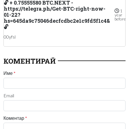
🔓 + 0.75555580 BTC.NEXT -
https://telegra.ph/Get-BTC-right-now-
1
01-22?
year
before
hs=645da9c75046decfcdbc2e1c9fd5f1c4&
🔓
00yfsl
КОМЕНТИРАЙ
Име
*
Email
Коментар
*