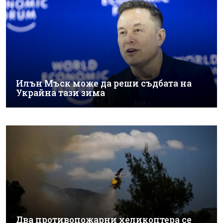
Илън Мъск може да реши съдбата на
Украйна тази зима
Два противопожарни хеликоптера се