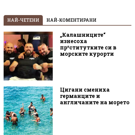
НАЙ-ЧЕТЕНИ
НАЙ-КОМЕНТИРАНИ
„Калашниците“
изнесоха
пр*ститутките си в
морските курорти
Цигани смениха
германците и
англичаните на морето