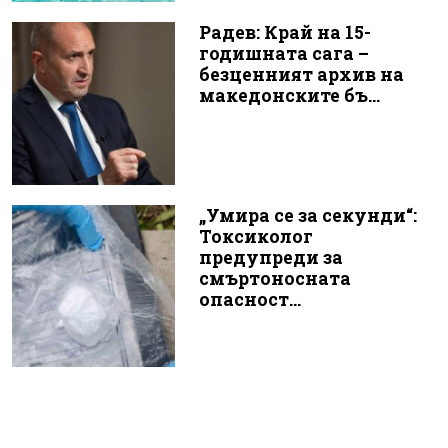
Радев: Край на 15-
годишната сага –
безценният архив на
македонските бъ...
„Умира се за секунди“:
Токсиколог
предупреди за
смъртоносната
опасност...