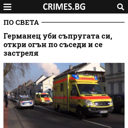
ПО СВЕТА
Германец уби съпругата си,
откри огън по съседи и се
застреля