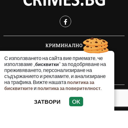
КРИМИНАЛНО
ИНЦИДЕНТИ
С използването на сайта вие приемате, че
АНАЛИЗИ
използваме „
" за подобряване на
бисквитки
ПО СВЕТА
преживяването, персонализиране на
ВОДЕЩИ ТЕМИ
съдържанието и рекламите, и анализиране
на трафика. Вижте нашата
политика за
и
.
бисквитките
политика за поверителност
Използването и публикуването на част или цялото
съдържание на Crimes.BG без разрешение на Медийна
ЗАТВОРИ
OK
група Асмара ЕООД е забранено.
© 2010 - 2026 | Crimes.BG. Всички права запазени.