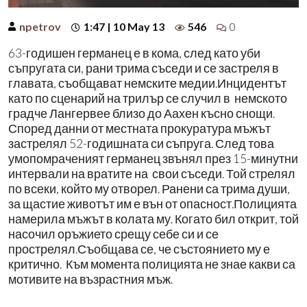
npetrov
1:47 | 10 May 13
546
0
63-годишен германец е в кома, след като уби
съпругата си, рани трима съседи и се застреля в
главата, съобщават немските медии.Инцидентът
като по сценарий на трилър се случил в немското
градче Лангервее близо до Аахен късно снощи.
Според данни от местната прокуратура мъжът
застрелял 52-годишната си съпруга. След това
умопомраченият германец звънял през 15-минутни
интервали на вратите на свои съседи. Той стрелял
по всеки, който му отворел. Ранени са трима души,
за щастие животът им е вън от опасност.Полицията
намерила мъжът в колата му. Когато бил открит, той
насочил оръжието срещу себе си и се
прострелял.Съобщава се, че състоянието му е
критично. Към момента полицията не знае какви са
мотивите на възрастния мъж.