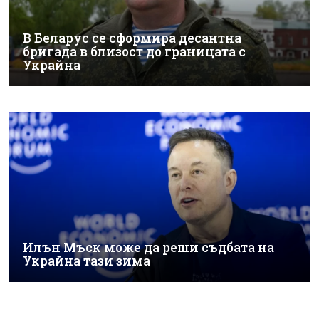
В Беларус се сформира десантна
бригада в близост до границата с
Украйна
Илън Мъск може да реши съдбата на
Украйна тази зима