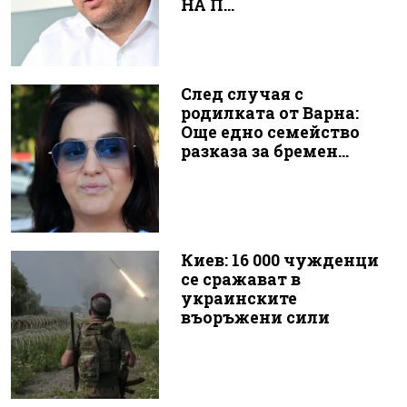
НА П...
След случая с
родилката от Варна:
Още едно семейство
разказа за бремен...
Киев: 16 000 чужденци
се сражават в
украинските
въоръжени сили