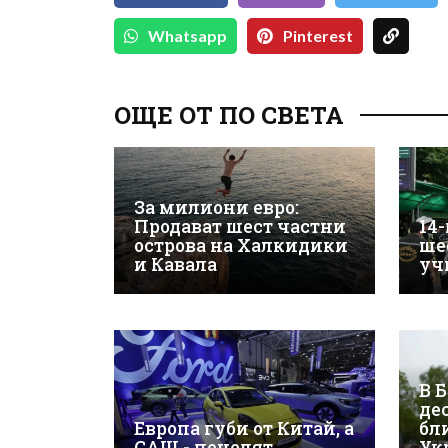
Whatsapp
Pinterest
ОЩЕ ОТ ПО СВЕТА
За милиони евро:
Продават шест частни
14
острова на Халкидики
ше
и Кавала
уч
В 
де
Европа губи от Китай, а
бл
САЩ - печелят
Ук