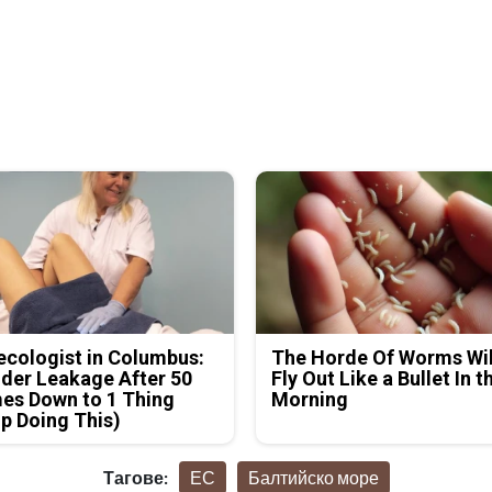
cologist in Columbus:
The Horde Of Worms Wil
der Leakage After 50
Fly Out Like a Bullet In t
es Down to 1 Thing
Morning
p Doing This)
Тагове:
ЕС
Балтийско море