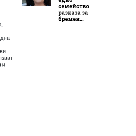
семейство
разказа за
бремен...
а,
одна
ови
лзват
 и