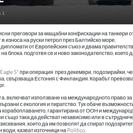
1
сни преговори за мащабни конфискации на танкери о
 в износа на руски петрол през Балтийско море,
а дипломати от Европейския съюз и двама правителст
на блока. подготвя се и ново законодателство, което д
agle S" при операция през декември, подозирайки, че
ка, свързваща Естония с Финландия. Корабът превозв
рг.
га, включват използване на международното право за
ързани с екология и пиратство. Тук обаче възможност
а корабоплаването, гарантирана от ООН и междунаро
ли също така да действат независимо или в сътруднич
зисквания, които да им позволят да спират подозрите
води, казват източници на Politico.