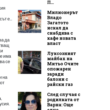
П...
кия
Милионерът
Владо
т е...
Загатото
искал да
снабдява с
кафе новата
ва да
власт
стващ
ки
Луксозният
се има
майбах на
ва се
Митьо Очите
опожарен
заради
и на
балони с
 от
райски газ
След случая с
,
родилката от
усия.
Варна: Още
едно