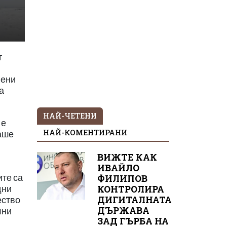
т
вени
а
НАЙ-ЧЕТЕНИ
 е
НАЙ-КОМЕНТИРАНИ
аше
ВИЖТЕ КАК
ИВАЙЛО
ите са
ФИЛИПОВ
КОНТРОЛИРА
дни
ДИГИТАЛНАТА
ество
ДЪРЖАВА
лни
ЗАД ГЪРБА НА