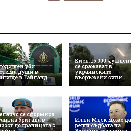
Киев: 16 000 чужде
-годишен уби
се сражават в
стима души в
украинските
илище в Тайланд
въоръжени сили
Беларус се сформира
сантна бригада в
Илън Мъск може да
изост до границата с
реши съдбата на
райна
Украйна тази зима