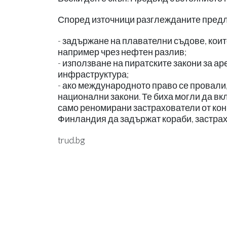
Според източници разглежданите предло
- задържане на плавателни съдове, коит
например чрез нефтен разлив;
- използване на пиратските закони за а
инфраструктура;
- ако международното право се провали,
национални закони. Те биха могли да вк
само реномирани застрахователи от конк
Финландия да задържат кораби, застрах
trud.bg