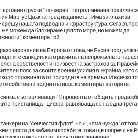
търговия с руски "танкерен" петрол минава през Финс
ния Маргус Цахкна пред изданието. „Има заплахи за
е срещу нашата подводна инфраструктура. Сега въпросъ
. Не можем да блокираме цялото море, но можем да
жности“, коментира той.
азочарование на Европа от това, че Русия продължа
ападните санкции, като разчита на непрекъснато нара
неясна собственост и неизвестна застраховка. Правей
ителен пояс за своите военни усилия в Украйна, като 
 около половината от приходите на Кремъл. И всичко то
ните собствени водни пътища, коментират авторите.
 сянка, съставляващи 40 процента от общите продажб
ските пристанища - цифра, равняваща се на една трета
.
танкери на "сенчестия флот", но и „няма нужда“ от това
жем просто да забавим корабите, това ще попречи на Р
а руската икономика... всичко има значение.“