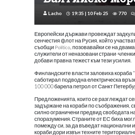
Lacho
19:35 | 10 Feb 25
770
Европейски държави провеждат задкули
сенчестия флот на Русия, който участват
съобщи
, позовавайки се на двам
Politico
служители от неназовани страни-членки 
добави правна тежест към тези усилия.
Финландските власти заловиха кораба "E
саботирал подводна електрическа връз
100 000 барела петрол от Санкт Петербу
Предложенията, които се разглеждат се
задържане на кораби по съображения, св
силно ограничени предвид свободата н
споразумения. Страните от ЕС биха мог
помежду си, за да въведат национални и
кораби дори извън техните териториални 