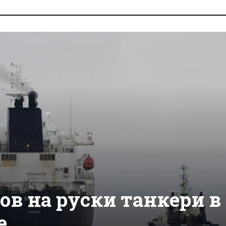
лов на руски танкери в
е