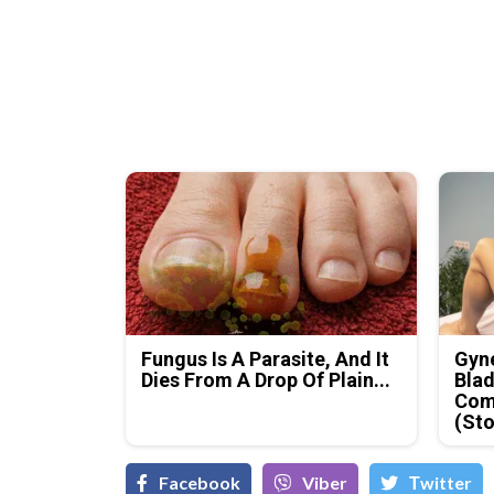
Fungus Is A Parasite, And It
Gyne
Dies From A Drop Of Plain...
Blad
Com
(Sto
Facebook
Viber
Тwitter