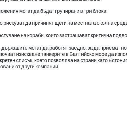
жения могат да бъдат групирани в три блока:
о рискуват да причинят щети на местната околна сред
рестуване на кораби, които застрашават критична подв
 държавите могат да работят заедно, за да приемат н
лючват изискване танкерите в Балтийско море да изпо
ретен списък, което позволява на страни като Естония
овани от други компании.