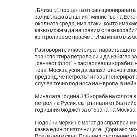
„Близо 50 процента от санкционираната 
залив“, каза външният министър на Есто
околната среда, има атаки, които имахм
какво можем да направим с тези кораби?
контролираме повече … Има много възмо
Разговорите илюстрират нарастващото р
транспортира петрола си и да избягва з
„сенчест флот“ – застаряващи кораби с 
това, Москва успя да запази ключов спас
предвид, че петролът и газът генерират
случва точно под носа на Европа, в ней
Миналата година 348 кораба на флота в
петрол на Русия, са тръгнали от балтий
годишния бюджет за отбрана на Москва
Подобни мерки не могат да спрат всички 
казва един от източниците: „Дори ако мо
Всеки ден е скъп. Предвид състоянието н