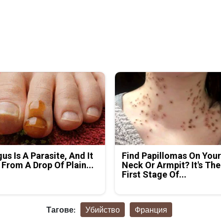
us Is A Parasite, And It
Find Papillomas On You
 From A Drop Of Plain...
Neck Or Armpit? It's The
First Stage Of...
Тагове:
Убийство
Франция