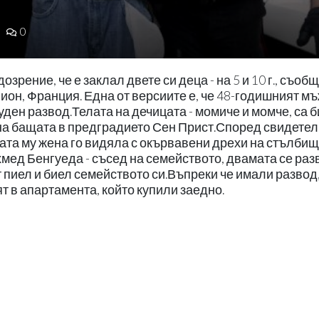
0
зрение, че е заклал двете си деца - на 5 и 10 г., съоб
ион, Франция. Една от версиите е, че 48-годишният мъ
ден развод.Телата на дечицата - момиче и момче, са 
на бащата в предградието Сен Прист.Според свидете
ата му жена го видяла с окървавени дрехи на стълбищ
мед Бенгуеда - съсед на семейството, двамата се раз
 пиел и биел семейството си.Въпреки че имали развод
 в апартамента, който купили заедно.