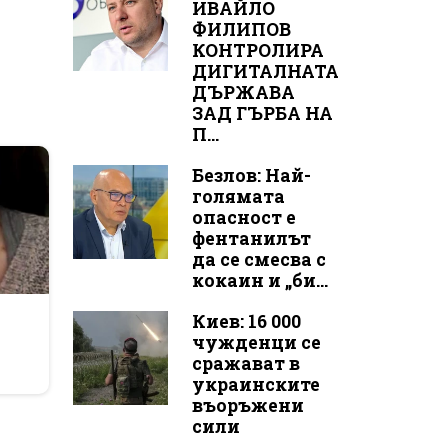
ИВАЙЛО
ФИЛИПОВ
КОНТРОЛИРА
ДИГИТАЛНАТА
ДЪРЖАВА
ЗАД ГЪРБА НА
П...
Безлов: Най-
голямата
опасност е
фентанилът
да се смесва с
кокаин и „би...
r
Киев: 16 000
чужденци се
сражават в
украинските
въоръжени
сили