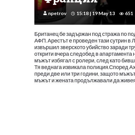
npetrov
15:18 | 19 May 13
651
Британец бе задържан под стража по подо
АФП. Арестът е проведен тази сутрин в Л
извършил зверското убийство заради тру
открити вчера следобед в апартамента 
мъжът избягал с ролери, след като бивш
Тя веднага извикала полиция.Според Ах
преди две или три години, защото мъжът
мъжът и жената продължавали да живеят