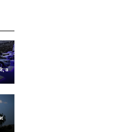
, а
и