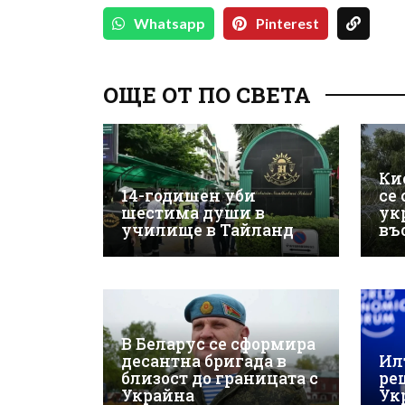
Whatsapp
Pinterest
ОЩЕ ОТ ПО СВЕТА
Ки
14-годишен уби
се
шестима души в
ук
училище в Тайланд
въ
В Беларус се сформира
десантна бригада в
Ил
близост до границата с
ре
Украйна
Ук