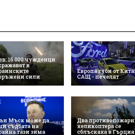
ев: 16 000 чужденци
 сражават в
раинските
Европа губи от Китай
оръжени сили
САЩ - печелят
ън Мъск може да
Два противопожарн
ши съдбата на
хеликоптера се
райна тази зима
сблъскаха в Гърция