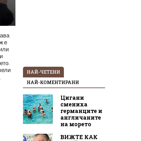
щава
ж е
били
ли
ето.
вели
НАЙ-ЧЕТЕНИ
,
НАЙ-КОМЕНТИРАНИ
Цигани
смениха
германците и
англичаните
на морето
ВИЖТЕ КАК