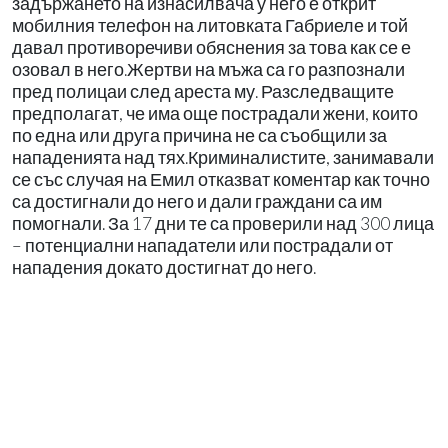
задържането на изнасилвача у него е открит
мобилния телефон на литовката Габриеле и той
давал противоречиви обяснения за това как се е
озовал в него.Жертви на мъжа са го разпознали
пред полицаи след ареста му. Разследващите
предполагат, че има още пострадали жени, които
по една или друга причина не са съобщили за
нападенията над тях.Криминалистите, занимавали
се със случая на Емил отказват коментар как точно
са достигнали до него и дали граждани са им
помогнали. За 17 дни те са проверили над 300 лица
– потенциални нападатели или пострадали от
нападения докато достигнат до него.