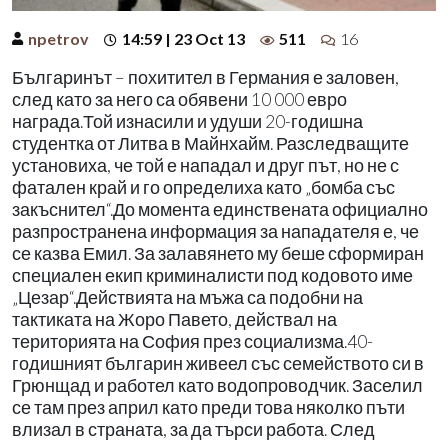
npetrov
14:59 | 23 Oct 13
511
16
Българинът – похитител в Германия е заловен,
след като за него са обявени 10 000 евро
награда.Той изнасили и удуши 20-годишна
студентка от Литва в Майнхайм. Разследващите
установиха, че той е нападал и друг път, но не с
фатален край и го определиха като „бомба със
закъснител“.До момента единствената официално
разпространена информация за нападателя е, че
се казва Емил. За залавянето му беше сформиран
специален екип криминалисти под кодовото име
„Цезар“.Действията на мъжа са подобни на
тактиката на Жоро Павето, действал на
територията на София през социализма.40-
годишният българин живеел със семейството си в
Грюнщад и работел като водопроводчик. Заселил
се там през април като преди това няколко пъти
влизал в страната, за да търси работа. След