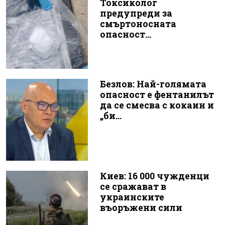
Токсиколог
предупреди за
смъртоносната
опасност...
Безлов: Най-голямата
опасност е фентанилът
да се смесва с кокаин и
„би...
Киев: 16 000 чужденци
се сражават в
украинските
въоръжени сили