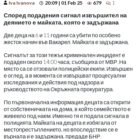
Iva Ivanova
20:09 | 01 Feb 25
679
1
Според подадения сигнал извършител на
деянието е майката, която е задържана
Две деца на 6 и 11 години са убити по особено
жесток начин във Вакарел. Майката е задържана.
Сигналът за този тежък криминален инцидент е
подаден около 14:00 часа, съобщиха от МВР. На
място са се отзовали полицейски екипи. Извършен
е оглед, а в момента се извършват процесуални
изследвания и действия под надзора и
ръководството на Окръжната прокуратура.
По първоначална информация децата са открити
от собственичката на дома, в който семейството е
живеело под наем. Именно тя е подала сигнала в
полицията. Майката на децата е избягала от
местопрестъплението, но впоследствие се е
върнала и е задържана, предаде БНР.