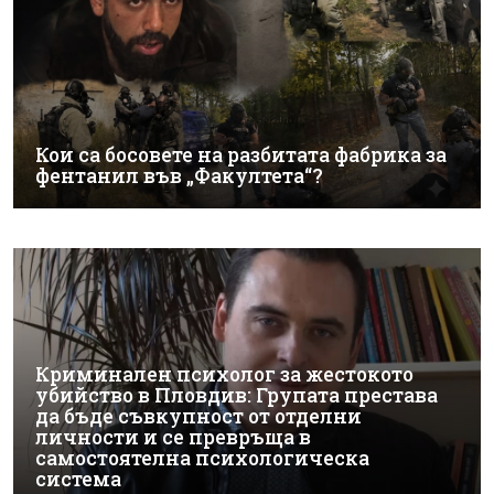
Кои са босовете на разбитата фабрика за
фентанил във „Факултета“?
Криминален психолог за жестокото
убийство в Пловдив: Групата престава
да бъде съвкупност от отделни
личности и се превръща в
самостоятелна психологическа
система