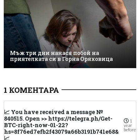
Мъж три дни нанася побой на
приятелката си в Горна Оряховица
1 КОМЕНТАРА
📈 You have received a message №
840515. Open >> https://telegra.ph/Get-
1
BTC-right-now-01-22?
year
before
hs=8f76ed7efb2f43079a66b3191b741e68&
📈