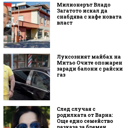
Милионерът Владо
Загатото искал да
снабдява с кафе новата
власт
Луксозният майбах на
Митьо Очите опожарен
заради балони с райски
газ
След случая с
родилката от Варна:
Още едно семейство
разказа за бремен...