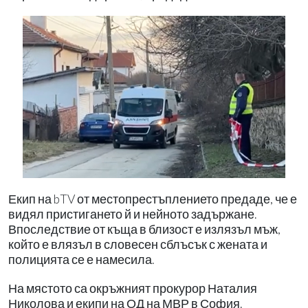
Екип на bTV от местопрестъплението предаде, че е
видял пристигането й и нейното задържане.
Впоследствие от къща в близост е излязъл мъж,
който е влязъл в словесен сблъсък с жената и
полицията се е намесила.
На мястото са окръжният прокурор Наталия
Николова и екипи на ОД на МВР в София.