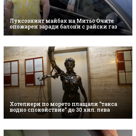
Луксозният майбах на Митьо Очите
опожарен заради балони с райски газ
Хотелиери по морето плащали "такса
водно спокойствие" до 30 хил. лева