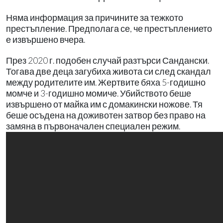
Няма информация за причините за тежкото
престъпление. Предполага се, че престъплението
е извършено вчера.
През 2020 г. подобен случай разтърси Сандански.
Тогава две деца загубиха живота си след скандал
между родителите им. Жертвите бяха 5-годишно
момче и 3-годишно момиче. Убийството беше
извършено от майка им с домакински ножове. Тя
беше осъдена на доживотен затвор без право на
замяна в първоначален специален режим.