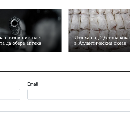
а с газов пистолет
Иззеха над 2,6 тона кок
та да обере аптека
в Атлантическия океан
Email