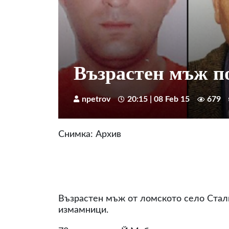
Възрастен мъж по
npetrov
20:15 | 08 Feb 15
679
Снимка: Архив
Възрастен мъж от ломското село Стали
измамници.