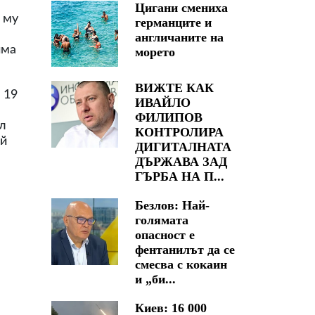
Цигани смениха
 му
германците и
англичаните на
има
морето
ВИЖТЕ КАК
 19
ИВАЙЛО
ФИЛИПОВ
ил
КОНТРОЛИРА
ой
ДИГИТАЛНАТА
ДЪРЖАВА ЗАД
ГЪРБА НА П...
Безлов: Най-
голямата
опасност е
фентанилът да се
смесва с кокаин
и „би...
Киев: 16 000