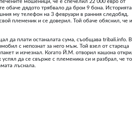
печените мошеници, че е спечелил 22 000 евро от
ите обаче дядото трябвало да брои 9 бона. Историята
шния му телефон на 3 февруари в ранния следобяд.
свой племеник и се доверил. Той обаче обяснил, че 
 да плати останалата сума, съобщава tribali.info. В
омобил с непознат за него мъж. Той взел от стареца
пакет и изчезнал. Когато Й.М. отворил кашона откр
к успял да се свърже с племеника си и разбрал, че т
амата лъснала.