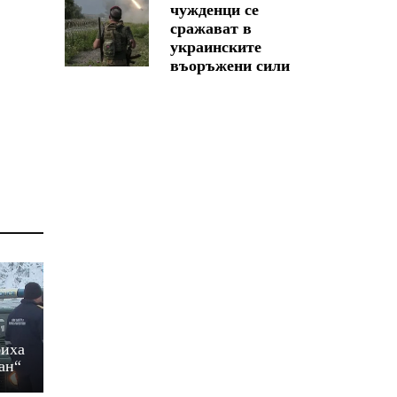
чужденци се
сражават в
украинските
въоръжени сили
биха
ан“