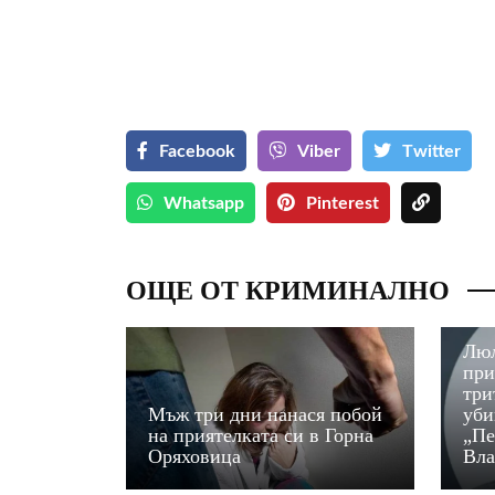
Facebook
Viber
Тwitter
Whatsapp
Pinterest
ОЩЕ ОТ КРИМИНАЛНО
Люл
при
три
Мъж три дни нанася побой
уби
на приятелката си в Горна
„Пе
Оряховица
Вла