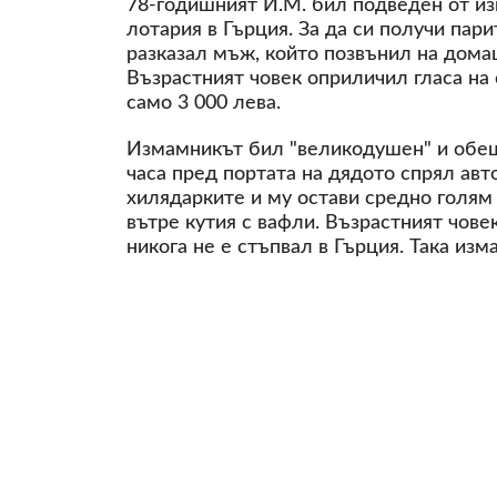
78-годишният Й.М. бил подведен от из
лотария в Гърция. За да си получи пар
разказал мъж, който позвънил на дома
Възрастният човек оприличил гласа на 
само 3 000 лева.
Измамникът бил "великодушен" и обещал
часа пред портата на дядото спрял авт
хилядарките и му остави средно голям 
вътре кутия с вафли. Възрастният чове
никога не е стъпвал в Гърция. Така изм