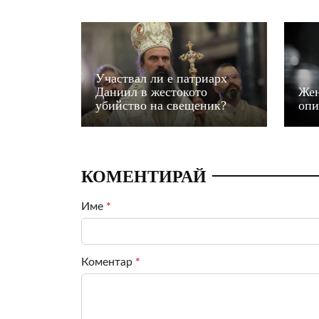
Участвал ли е патриарх
Даниил в жестокото
Жен
убийство на свещеник?
опи
КОМЕНТИРАЙ
Име
*
Коментар
*