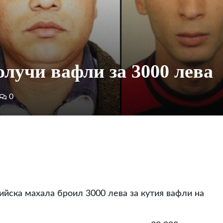
лучи вафли за 3000 лева
0
йска махала броил 3000 лева за кутия вафли на