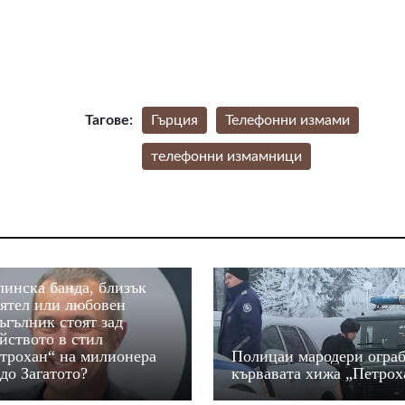
Тагове:
Гърция
Телефонни измами
телефонни измамници
инска банда, близък
ятел или любовен
ъгълник стоят зад
йството в стил
трохан“ на милионера
Полицаи мародери огра
до Загатото?
кървавата хижа „Петрох