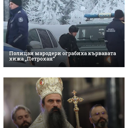
Полицаи мародери ограбиха кървавата
хижа „Петрохан“