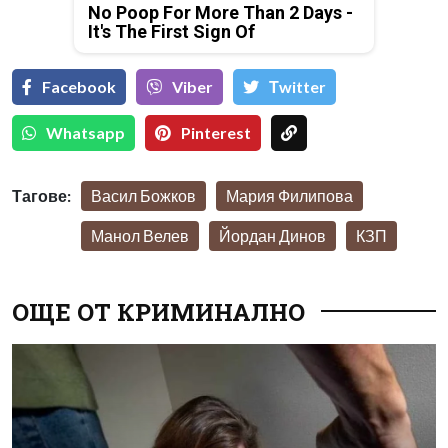
No Poop For More Than 2 Days -
It's The First Sign Of
Facebook
Viber
Тwitter
Whatsapp
Pinterest
Тагове:
Васил Божков
Мария Филипова
Манол Велев
Йордан Динов
КЗП
ОЩЕ ОТ КРИМИНАЛНО