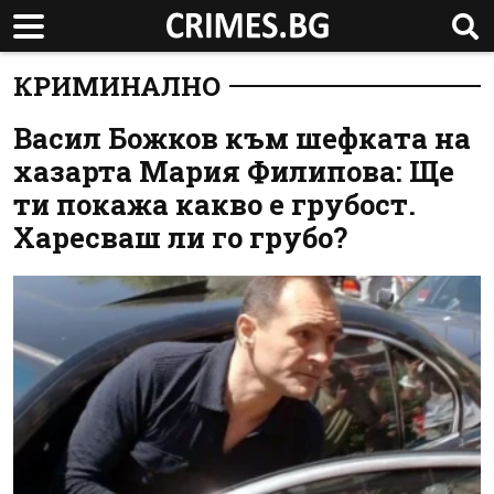
КРИМИНАЛНО
Васил Божков към шефката на
хазарта Мария Филипова: Ще
ти покажа какво е грубост.
Харесваш ли го грубо?