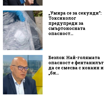
„Умира се за секунди“:
Токсиколог
предупреди за
смъртоносната
опасност...
Безлов: Най-голямата
опасност е фентанилът
да се смесва с кокаин и
„би...