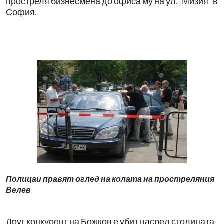
простреля бизнесмена до офиса му на ул. „Мизия“ в
София.
Полицаи правят оглед на колата на простреляния
Велев
Друг конкурент на Божков е убит насред столицата