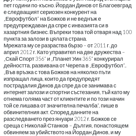
пет години по-късно. Йордан Динов от Благоевград
е следващият сериозен конкурент на
„Еврофутбол“ на Божков и не веднъж е
предупреждаван да спре с инвазията си в
хазартния бизнес. Въпреки това той отваря над 100
пункта за залози в цялата страна.
Мрежата му се разраства бързо – от 2011 г. до
април 2012 г. Като управител на две дружества –
„Скай Спорт 356“ и „Планет Уин 365“ конкурирал
дейността, развивана от Черепа в „Еврофутбол“..
„Във връзка с това Божков на няколко пъти
изпращал лица, които да предупредят
пострадалия Динов да спре да се занимава с
интернет залози и спортни състезания, тъй като му
отнема голяма част от клиентите и по този начин
той се лишава от значителна печалба“, пише в
обвинителния акт. Според данните на
разследването през януари 2012 г. Божков се
среща с Николай Станков – Дългия, понастоящем
обвиняем за убийството на Йордан Динов, и му