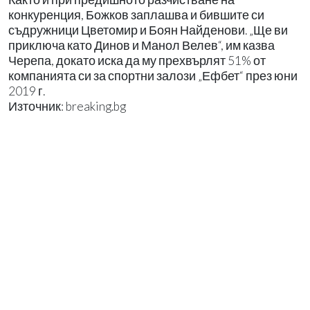
конкуренция, Божков заплашва и бившите си
съдружници Цветомир и Боян Найденови. „Ще ви
приключа като Динов и Манол Велев“, им казва
Черепа, докато иска да му прехвърлят 51% от
компанията си за спортни залози „Ефбет“ през юни
2019 г.
Източник: breaking.bg