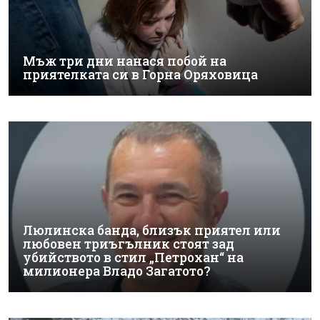
Мъж три дни нанася побой на
приятелката си в Горна Оряховица
Люлинска банда, близък приятел или
любовен триъгълник стоят зад
убийството в стил „Петрохан“ на
милионера Владо Загатото?