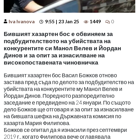
Iva Ivanova
9:55 | 23 Jan 25
1449
0
Бившият хазартен бос е обвиняем за
подбудителството на убийствата на
конкурентите си Манол Велев и Йордан
Динов и за опит за изнасилване на
високопоставената чиновничка
Бившият хазартен бос Васил Божков отново
застава пред съда по делото за подбудителство на
убийствата на конкурентите му Манол Велев и
Йордан Динов. Поредното разпоредително
заседание е предвидено на 24 януари. По същото
дело Божков ще отговаря и за опит за изнасилване
на бившата шефка на Държавната комисия по
хазарта Мария Филипова.
Божков се опитал да я изнасили през септември
2019 г., когато Филипова вече оглавявала