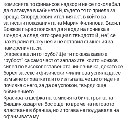
Комисията по финансов надзор и не се поколебал
да я атакува в кабинета й, където тя го приела за
среща. Според обвинителния акт, в който са
записани показанията на Мария Филипова, Васил
Божков първо поискал да я води на почивка в
Лондон, а след като срещнал твърдото й „Не“, се
нахвърлил върху нея и не оставил съмнения за
намеренията си.
„Харесваш ли го грубо? Ще ти покажа какво е
грубост“, са само част от заплахите, които Божков
сипел по високопоставената чиновничка, докато се
борел за секс и физически. Филипова успяла да се
измъкне от хватката и го излъгала, че ще отиде на
почивка с него, за да се успокои, твърди още
обвинението.
Красивата шефка на комисията била тръпка на
бившия хазартен бос още по време на неговото
властване в бранша, но и тогава не поддавала на
офанзивата му.