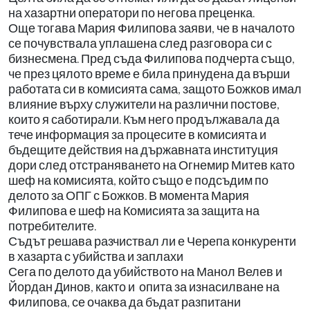
на хазартни оператори по негова преценка.
Още тогава Мария Филипова заяви, че в началото
се почувствала уплашена след разговора си с
бизнесмена. Пред съда Филипова подчерта също,
че през цялото време е била принудена да върши
работата си в комисията сама, защото Божков имал
влияние върху служители на различни постове,
които я саботирали. Към него продължавала да
тече информация за процесите в комисията и
бъдещите действия на държавната институция
дори след отстраняването на Огнемир Митев като
шеф на комисията, който също е подсъдим по
делото за ОПГ с Божков. В момента Мария
Филипова е шеф на Комисията за защита на
потребителите.
Съдът решава разчиствал ли е Черепа конкуренти
в хазарта с убийства и заплахи
Сега по делото да убийството на Манол Велев и
Йордан Динов, както и опита за изнасилване на
Филипова, се очаква да бъдат разпитани