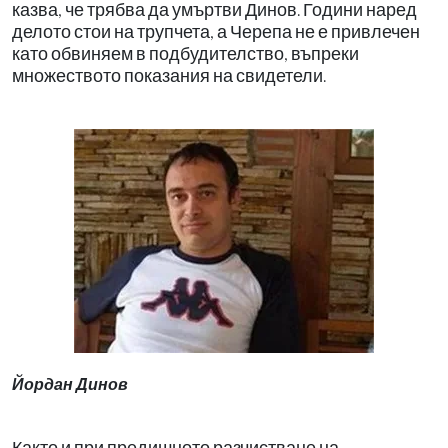
казва, че трябва да умъртви Динов. Години наред
делото стои на трупчета, а Черепа не е привлечен
като обвиняем в подбудителство, въпреки
множеството показания на свидетели.
Йордан Динов
Както и при предишното разчистване на