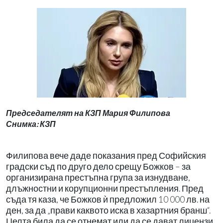
Председателят на КЗП Мария Филипова
Снимка: КЗП
Филипова вече даде показания пред Софийския
градски съд по друго дело срещу Божков – за
организирана престъпна група за изнудване,
длъжностни и корупционни престъпления. Пред
съда тя каза, че Божков ѝ предложил 10 000 лв. на
ден, за да „прави каквото иска в хазартния бранш“.
Целта била да се отнемат или да се дават лицензи