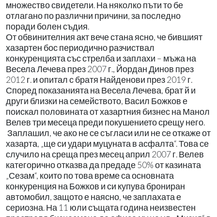
множество свидетели. На няколко пъти то бе
отлагано по различни причини, за последно
поради болен съдия.
От обвинителния акт вече стана ясно, че бившият
хазартен бос периодично разчиствал
конкуренцията със стрелба и заплахи – мъжа на
Весела Лечева през 2007 г., Йордан Динов през
2012 г. и опитал с братя Найденови през 2019 г.
Според показанията на Весела Лечева, брат й и
други близки на семейството, Васил Божков е
поискал половината от хазартния бизнес на Манол
Велев три месеца преди покушението срещу него.
Заплашил, че ако не се съгласи или не се откаже от
хазарта, „ще си удари муцуната в асфалта“. Това се
случило на среща през месец април 2007 г. Велев
категорично отказва да предаде 50% от казината
„Сезам“, които по това време са основната
конкуренция на Божков и си купува брониран
автомобил, защото е наясно, че заплахата е
сериозна. На 11 юли същата година неизвестен