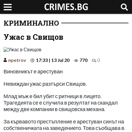
КРИМИНАЛНО
Ужас в Свищов
npetrov
17:33 | 13 Jul 20
770
0
Виновникът е арестуван
Невиждан ужас разтърси Свищов.
Млад мъж е бил убит с ритници в лицето.
Трагедията се е случила в резултат на скандал
между две компании в свищовска механа.
За кървавото престъпление е арестуван синът на
собственичката на заведението. Това съобщава в.