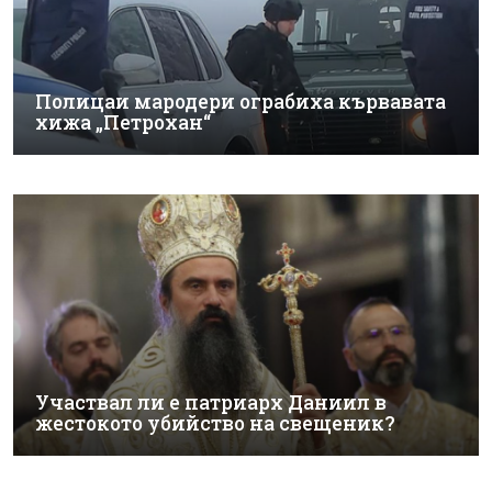
Полицаи мародери ограбиха кървавата
хижа „Петрохан“
Участвал ли е патриарх Даниил в
жестокото убийство на свещеник?