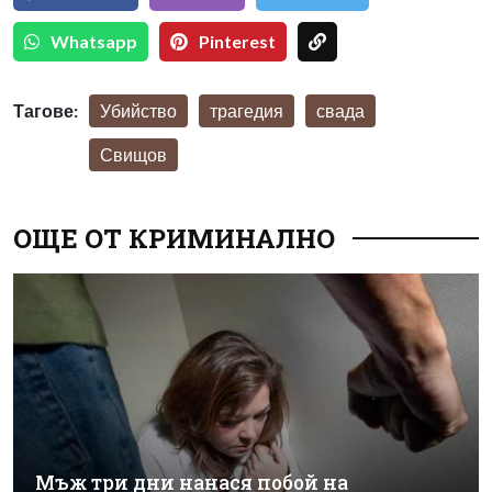
Whatsapp
Pinterest
Тагове:
Убийство
трагедия
свада
Свищов
ОЩЕ ОТ КРИМИНАЛНО
Мъж три дни нанася побой на