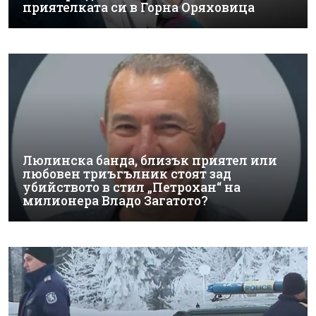
приятелката си в Горна Оряховица
Люлинска банда, близък приятел или
любовен триъгълник стоят зад
убийството в стил „Петрохан“ на
милионера Владо Загатото?