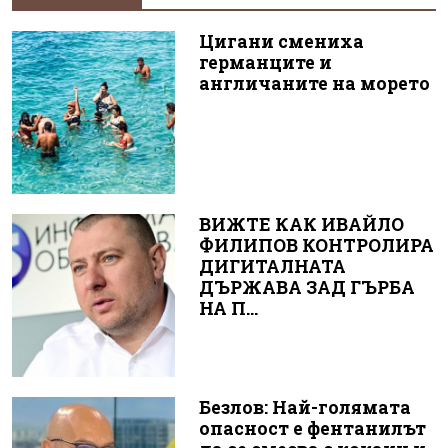
Цигани смениха
германците и
англичаните на морето
ВИЖТЕ КАК ИВАЙЛО
ФИЛИПОВ КОНТРОЛИРА
ДИГИТАЛНАТА
ДЪРЖАВА ЗАД ГЪРБА
НА П...
Безлов: Най-голямата
опасност е фентанилът