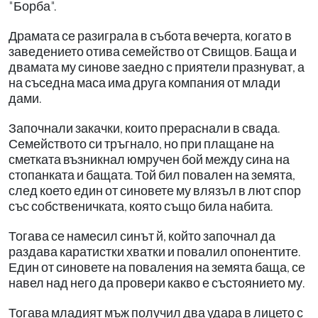
"Борба".
Драмата се разиграла в събота вечерта, когато в
заведението отива семейство от Свищов. Баща и
двамата му синове заедно с приятели празнуват, а
на съседна маса има друга компания от млади
дами.
Започнали закачки, които прераснали в свада.
Семейството си тръгнало, но при плащане на
сметката възникнал юмручен бой между сина на
стопанката и бащата. Той бил повален на земята,
след което един от синовете му влязъл в лют спор
със собственичката, която също била набита.
Тогава се намесил синът й, който започнал да
раздава каратистки хватки и повалил опонентите.
Един от синовете на поваления на земята баща, се
навел над него да провери какво е състоянието му.
Тогава младият мъж получил два удара в лицето с