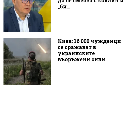
да се смесва с кокаин и
„би...
Киев: 16 000 чужденци
се сражават в
украинските
въоръжени сили