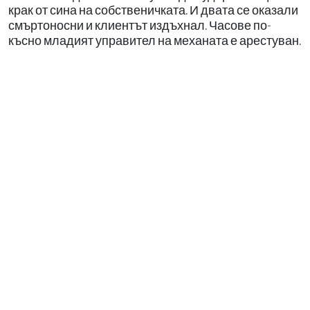
крак от сина на собственичката. И двата се оказали
смъртоносни и клиентът издъхнал. Часове по-
късно младият управител на механата е арестуван.