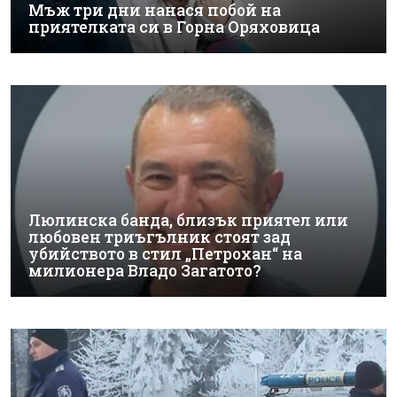
Мъж три дни нанася побой на
приятелката си в Горна Оряховица
Люлинска банда, близък приятел или
любовен триъгълник стоят зад
убийството в стил „Петрохан“ на
милионера Владо Загатото?