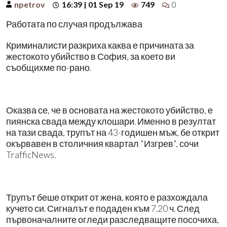
npetrov
16:39 | 01 Sep 19
749
0
Работата по случая продължава
Криминалисти разкриха каква е причината за
жестокото убийство в София, за което ви
съобщихме по-рано.
Оказва се, че в основата на жестокото убийство, е
пиянска свада между клошари. Именно в резултат
на тази свада, трупът на 43-годишен мъж, бе открит
окървавен в столичния квартал "Изгрев", сочи
TrafficNews.
Трупът беше открит от жена, която е разхождала
кучето си. Сигналът е подаден към 7.20 ч. След
първоначалните огледи разследващите посочиха,