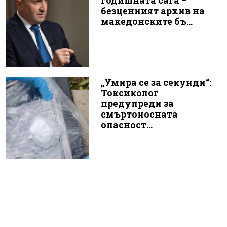
годишната сага –
безценният архив на
македонските бъ...
„Умира се за секунди“:
Токсиколог
предупреди за
смъртоносната
опасност...