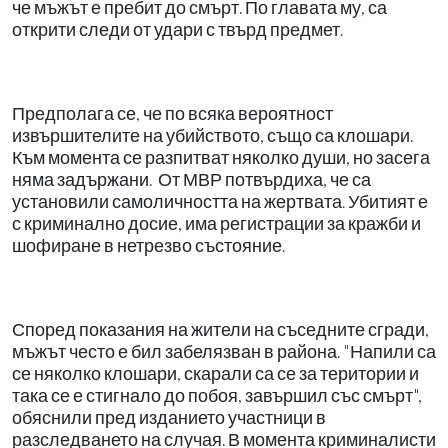
че мъжът е пребит до смърт. По главата му, са
открити следи от удари с твърд предмет.
Предполага се, че по всяка вероятност
извършителите на убийството, също са клошари.
Към момента се разпитват няколко души, но засега
няма задържани. От МВР потвърдиха, че са
установили самоличността на жертвата. Убитият е
с криминално досие, има регистрации за кражби и
шофиране в нетрезво състояние.
Според показания на жители на съседните сгради,
мъжът често е бил забелязван в района. "Напили са
се няколко клошари, скарали са се за територии и
така се е стигнало до побоя, завършил със смърт",
обяснили пред изданието участници в
разследването на случая. В момента криминалисти