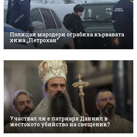
Полицаи мародери ограбиха кървавата
хижа „Петрохан“
Участвал ли е патриарх Даниил в
жестокото убийство на свещеник?