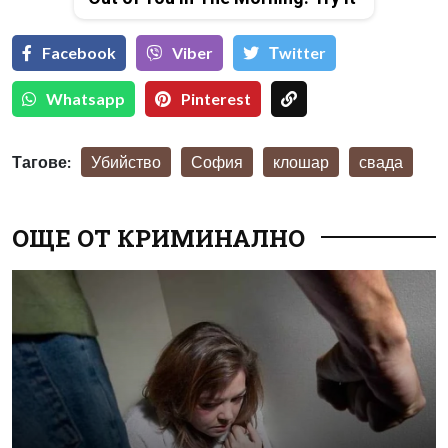
Facebook
Viber
Тwitter
Whatsapp
Pinterest
Тагове:
Убийство
София
клошар
свада
ОЩЕ ОТ КРИМИНАЛНО