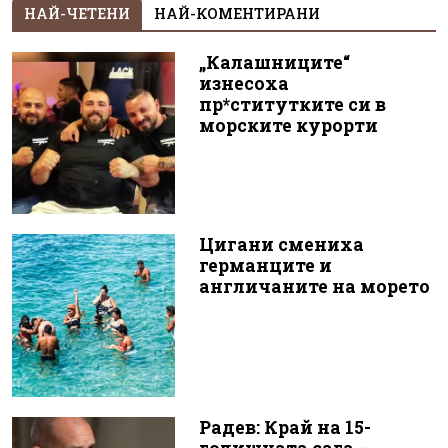
НАЙ-ЧЕТЕНИ
НАЙ-КОМЕНТИРАНИ
„Калашниците“
изнесоха
пр*ститутките си в
морските курорти
Цигани смениха
германците и
англичаните на морето
Радев: Край на 15-