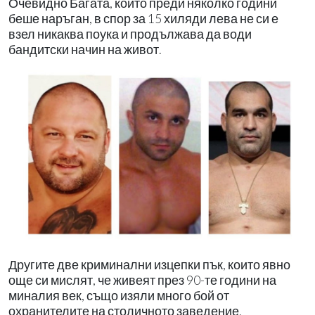
Очевидно Багата, който преди няколко години
беше наръган, в спор за 15 хиляди лева не си е
взел никаква поука и продължава да води
бандитски начин на живот.
Другите две криминални изцепки пък, които явно
още си мислят, че живеят през 90-те години на
миналия век, също изяли много бой от
охранителите на столичното заведение.