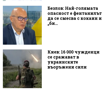
Безлов: Най-голямата
опасност е фентанилът
да се смесва с кокаин и
„би...
Киев: 16 000 чужденци
се сражават в
украинските
въоръжени сили