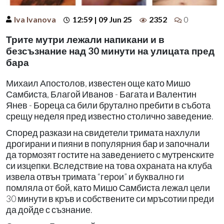
Iva Ivanova
12:59 | 09 Jun 25
2352
0
Трите мутри лежали напикани и в
безсъзнание над 30 минути на улицата пред
бара
Михаил Апостолов, известен още като Мишо
Самбиста, Благой Иванов - Багата и Валентин
Янев - Бореца са били брутално пребити в събота
срещу неделя пред известно столично заведение.
Според разкази на свидетели тримата нахлули
дрогирани и пияни в популярния бар и започнали
да тормозят гостите на заведението с мутренските
си изцепки. Вследствие на това охраната на клуба
извела отвън тримата “герои” и буквално ги
помляла от бой, като Мишо Самбиста лежал цели
30 минути в кръв и собствените си мръсотии преди
да дойде с съзнание.