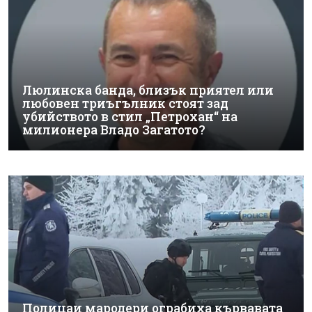
Люлинска банда, близък приятел или
любовен триъгълник стоят зад
убийството в стил „Петрохан“ на
милионера Владо Загатото?
Полицаи мародери ограбиха кървавата