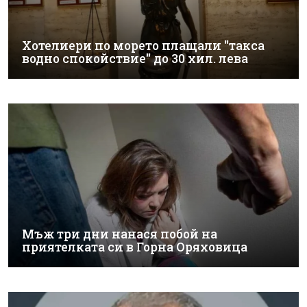
Хотелиери по морето плащали "такса
водно спокойствие" до 30 хил. лева
Мъж три дни нанася побой на
приятелката си в Горна Оряховица