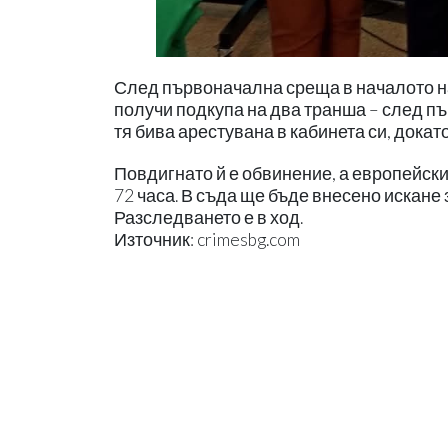
След първоначална среща в началото н
получи подкупа на два транша – след п
тя бива арестувана в кабинета си, докато
Повдигнато й е обвинение, а европейск
72 часа. В съда ще бъде внесено искане
Разследването е в ход.
Източник: crimesbg.com