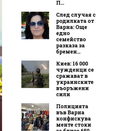
П...
След случая с
родилката от
Варна: Още
едно
семейство
разказа за
бремен...
Киев: 16 000
чужденци се
сражават в
украинските
въоръжени
сили
Полицията
във Варна
конфискува
менте стоки
за близо 650