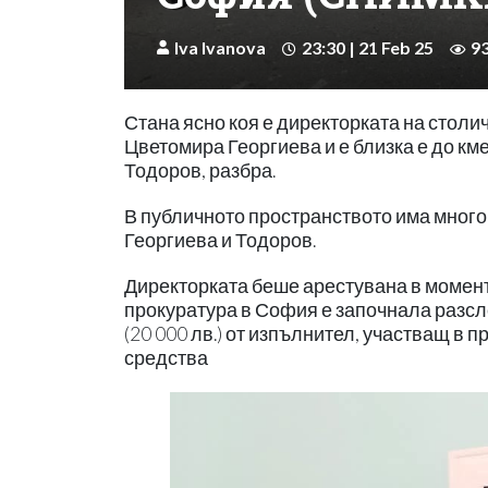
Iva Ivanova
23:30 | 21 Feb 25
9
Стана ясно коя е директорката на столич
Цветомира Георгиева и е близка е до км
Тодоров, разбра.
В публичното пространството има много 
Георгиева и Тодоров.
Директорката беше арестувана в момент
прокуратура в София е започнала разсл
(20 000 лв.) от изпълнител, участващ в 
средства