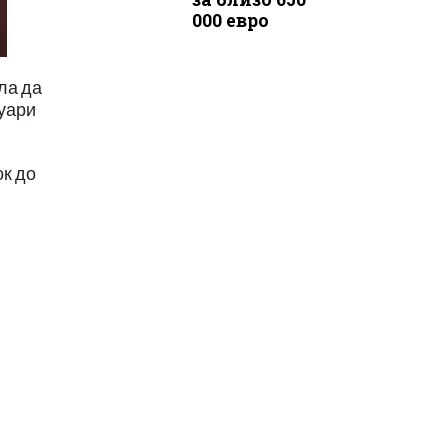
000 евро
ла да
руари
ок до