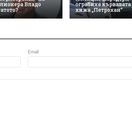
лионера Владо
ограбиха кървавата
гатото?
хижа „Петрохан“
Email