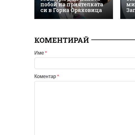
побой на приятелката
ми
си в Горна Оряховица
За
КОМЕНТИРАЙ
Име
*
Коментар
*