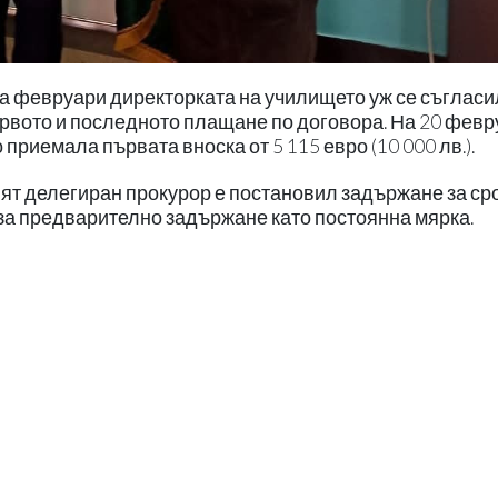
а февруари директорката на училището уж се съгласи
ървото и последното плащане по договора. На 20 фев
 приемала първата вноска от 5 115 евро (10 000 лв.).
ият делегиран прокурор е постановил задържане за ср
 за предварително задържане като постоянна мярка.