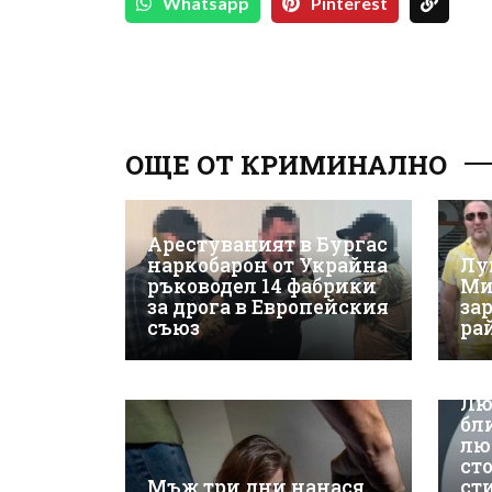
Whatsapp
Pinterest
ОЩЕ ОТ КРИМИНАЛНО
Арестуваният в Бургас
наркобарон от Украйна
Лу
ръководел 14 фабрики
Ми
за дрога в Европейския
за
съюз
ра
Лю
бл
лю
ст
Мъж три дни нанася
ст