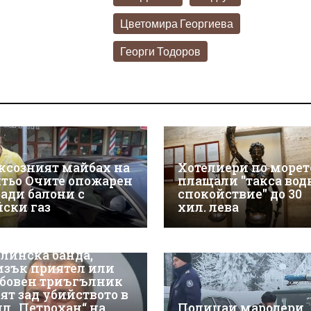
Цветомира Георгиева
Георги Тодоров
ксозният майбах на
Хотелиери по морет
тьо Очите опожарен
плащали "такса вод
ради балони с
спокойствие" до 30
йски газ
хил. лева
линска банда,
изък приятел или
бовен триъгълник
оят зад убийството в
ил „Петрохан“ на
Полицаи мародери