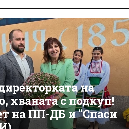
 директорката на
, хваната с подкуп!
ет на ПП-ДБ и "Спаси
И)