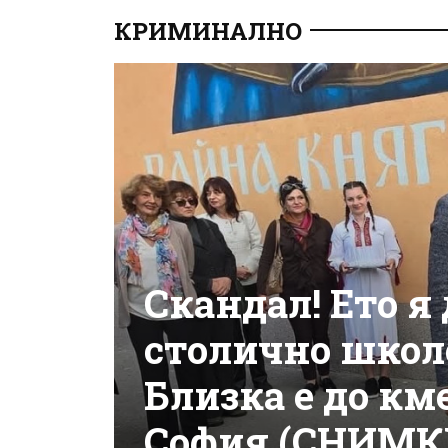
КРИМИНАЛНО
Скандал! Ето я
столично школо
Близка е до км
София (СНИМК