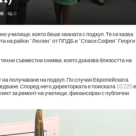
38
0
но училище, която беше хваната с подкуп. Тя се казва
ета на район "Люлин" от ППДБ и "Спаси София" Георги
техни съвместни снимки, което доказва близостта на
 на получаване на подкуп. По случая Европейската
едване. Според него директорката е поискала 10 225 
проект за ремонт на училище, финансиран с публични