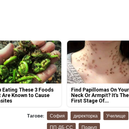
 Eating These 3 Foods
Find Papillomas On You
 Are Known to Cause
Neck Or Armpit? It's The
sites
First Stage Of...
Тагове:
София
директорка
Училище
ПП-ДБ-СС
Подкуп