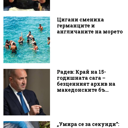
Цигани смениха
германците и
англичаните на морето
Радев: Край на 15-
годишната сага –
безценният архив на
македонските бъ...
„Умира се за секунди“: