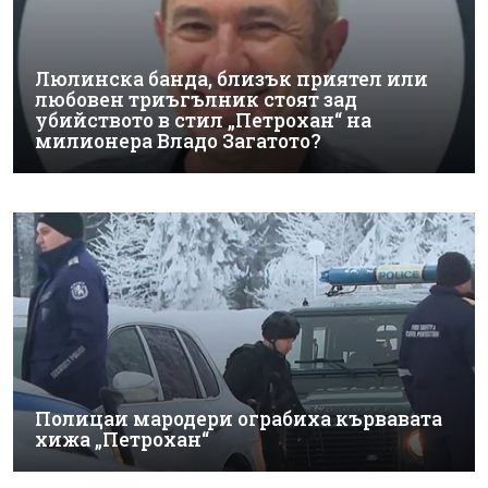
Люлинска банда, близък приятел или
любовен триъгълник стоят зад
убийството в стил „Петрохан“ на
милионера Владо Загатото?
Полицаи мародери ограбиха кървавата
хижа „Петрохан“