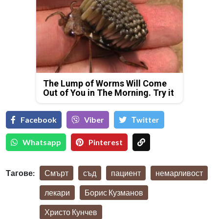
The Lump of Worms Will Come
Out of You in The Morning. Try it
Facebook
Viber
Тwitter
Whatsapp
Pinterest
Тагове:
Смърт
съд
пациент
немарливост
лекари
Борис Кузманов
Христо Кунчев