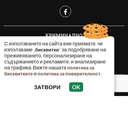
КРИМИНАЛНО
ИНЦИДЕНТИ
С използването на сайта вие приемате, че
използваме „
" за подобряване на
бисквитки
АНАЛИЗИ
преживяването, персонализиране на
ПО СВЕТА
съдържанието и рекламите, и анализиране
ВОДЕЩИ ТЕМИ
на трафика. Вижте нашата
политика за
и
.
бисквитките
политика за поверителност
Използването и публикуването на част или цялото
ЗАТВОРИ
OK
съдържание на Crimes.BG без разрешение на Медийна
група Асмара ЕООД е забранено.
© 2010 - 2026 | Crimes.BG. Всички права запазени.
РЕКЛАМА