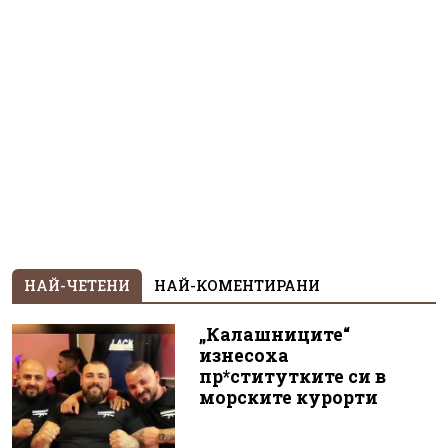
НАЙ-ЧЕТЕНИ
НАЙ-КОМЕНТИРАНИ
„Калашниците“
изнесоха
пр*ститутките си в
морските курорти