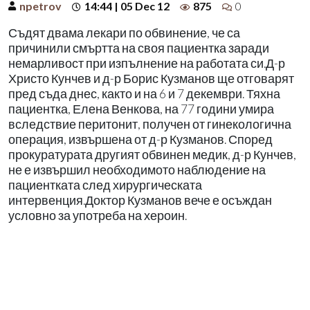
npetrov
14:44 | 05 Dec 12
875
0
Съдят двама лекари по обвинение, че са
причинили смъртта на своя пациентка заради
немарливост при изпълнение на работата си.Д-р
Христо Кунчев и д-р Борис Кузманов ще отговарят
пред съда днес, както и на 6 и 7 декември. Тяхна
пациентка, Елена Венкова, на 77 години умира
вследствие перитонит, получен от гинекологична
операция, извършена от д-р Кузманов. Според
прокуратурата другият обвинен медик, д-р Кунчев,
не е извършил необходимото наблюдение на
пациентката след хирургическата
интервенция.Доктор Кузманов вече е осъждан
условно за употреба на хероин.