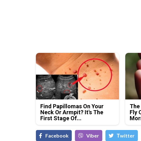
Find Papillomas On Your
The 
Neck Or Armpit? It's The
Fly 
First Stage Of...
Mor
Facebook
Viber
Тwitter