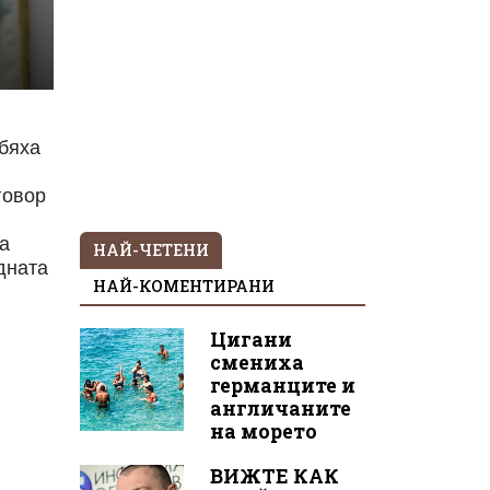
 бяха
говор
ка
НАЙ-ЧЕТЕНИ
едната
НАЙ-КОМЕНТИРАНИ
Цигани
смениха
германците и
англичаните
на морето
ВИЖТЕ КАК