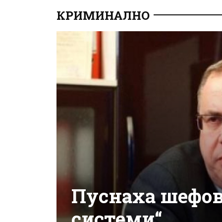
КРИМИНАЛНО
Пуснаха шефов
системи“