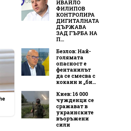
ИВАЙЛО
ФИЛИПОВ
КОНТРОЛИРА
ДИГИТАЛНАТА
ДЪРЖАВА
ЗАД ГЪРБА НА
П...
Безлов: Най-
голямата
опасност е
фентанилът
да се смесва с
кокаин и „би...
Киев: 16 000
he
чужденци се
сражават в
украинските
въоръжени
сили