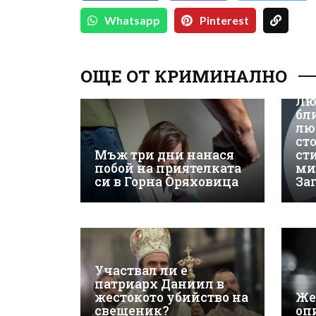
Whatsapp
Pinterest
ОЩЕ ОТ КРИМИНАЛНО
Лю
бл
лю
ст
Мъж три дни нанася
ст
побой на приятелката
ми
си в Горна Оряховица
За
Участвал ли е
патриарх Даниил в
жестокото убийство на
Же
свещеник?
оп