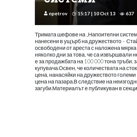
npetrov
15:17 | 10 Oct 13
637
Тримата шефове на „Напоителни системи
нанесени в ущърб на дружеството – Ста
освободени от ареста с наложена мярка
няколко дни за това, че са извършвали 
е за продажбата на 100 000 тона тръби, з
купувача.Освен, че количествата на сто
цена, нанасяйки на дружеството големи 
цена на пазара.В следствие на неизгод
загуби.Материалът е публикуван в секц