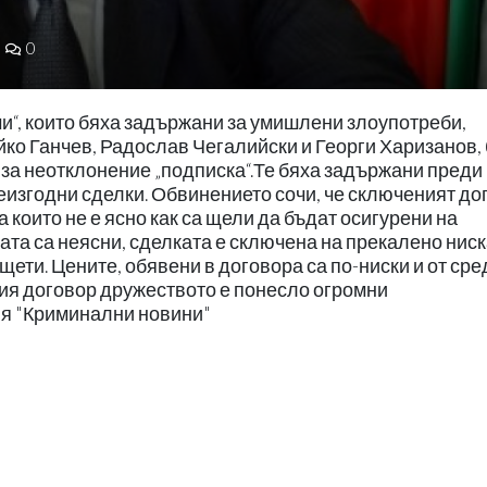
0
“, които бяха задържани за умишлени злоупотреби,
йко Ганчев, Радослав Чегалийски и Георги Харизанов,
 за неотклонение „подписка“.Те бяха задържани преди
неизгодни сделки. Обвинението сочи, че сключеният до
а които не е ясно как са щели да бъдат осигурени на
ката са неясни, сделката е сключена на прекалено нис
щети. Цените, обявени в договора са по-ниски и от ср
ния договор дружеството е понесло огромни
ия "Криминални новини"