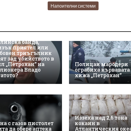
Напоителни системи
линска банда,
изък приятел или
бовен триъгълник
оят зад убийството в
ил „Петрохан“ на
Полицаи мародери
лионера Владо
ограбиха кървавата
гатото?
хижа „Петрохан“
Иззеха над 2,6 тона
на с газов пистолет
кокаин в
ита да обере аптека
Атлантическия оке